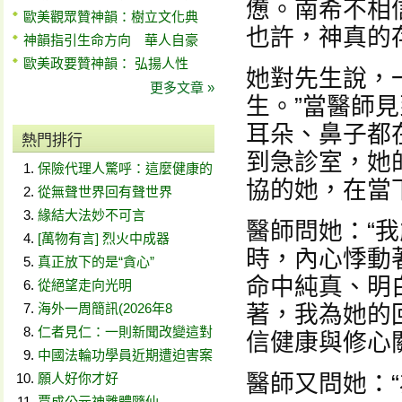
憊。南希不相
歐美觀眾贊神韻：樹立文化典
也許，神真的
神韻指引生命方向 華人自豪
歐美政要贊神韻： 弘揚人性
她對先生說，
更多文章 »
生。”當醫師
耳朵、鼻子都
熱門排行
到急診室，她
保險代理人驚呼：這麼健康的
協的她，在當
從無聲世界回有聲世界
緣結大法妙不可言
醫師問她：“
[萬物有言] 烈火中成器
時，內心悸動
真正放下的是“貪心”
命中純真、明
從絕望走向光明
海外一周簡訊(2026年8
著，我為她的
仁者見仁：一則新聞改變這對
信健康與修心
中國法輪功學員近期遭迫害案
願人好你才好
醫師又問她：“
賈成公元神離體隨仙