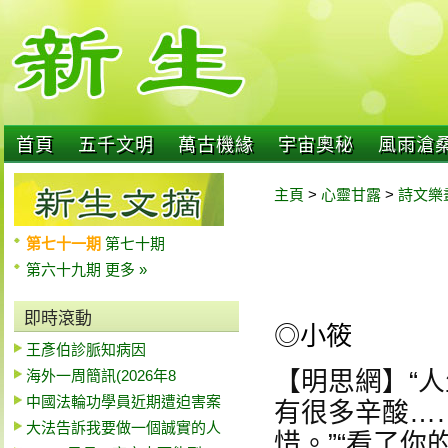
首頁
五千文明
萬古機緣
宇宙奧秘
風雨滄
主頁
>
心靈甘露
>
詩文樂
第七十一期
第七十期
第六十九期
更多 »
即時滾動
◎小筱
王彥伯診脈知病因
海外一周簡訊(2026年8
【明思網】“
中國法輪功學員近期遭迫害案
有很多辛酸…
大法告訴我要做一個誠實的人
惜。”“看了