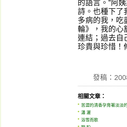
的語言。”阿
詩。也種下了
多病的我，吃
輪》，我的心
連結；過去自
珍貴與珍惜！
發稿：200
相關文章：
苦澀的清香孕育著淡淡
瀟 灑
浴雪而歌