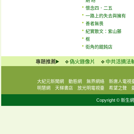
期 盼
懷念四．二五
一路上的失去與擁有
善者無畏
紀實散文：紫山藤
框
街角的餛飩店
專題推薦
偽火錄像片
中共活摘法
大紀元新聞網
動態網
無界網絡
新唐人電視
明慧網
天梯書店
放光明電視臺
希望之聲
Copyright © 新