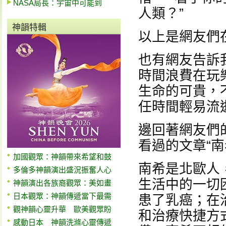
NASA局長：宇宙中可能到
人類？”
神韻特輯
以上是網友們
也有網友告訴
時間浪費在玩樂
生命的可貴，
任時間輕易流
邊回著網友們
看過的文章“南
加國觀眾：神韻帶來希望和鼓
南希是北歐人
多倫多神韻演出盛況振奮人心
生活中的一切
神韻演出各族裔觀眾：美如畫
日本觀眾：神韻傳遞當下最需
患了乳癌；在
觀神韻心靈升華 歐美觀眾盼
和治療快捷方
感動日本 神韻洗滌心靈傳遞