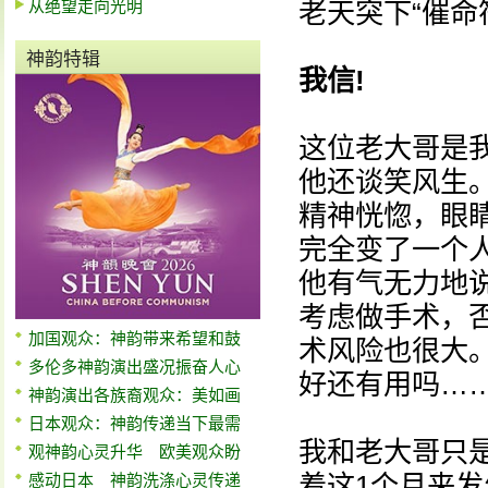
从绝望走向光明
老天突下“催命
神韵特辑
我信!
这位老大哥是我
他还谈笑风生
精神恍惚，眼
完全变了一个人
他有气无力地
考虑做手术，
加国观众：神韵带来希望和鼓
术风险也很大
多伦多神韵演出盛况振奋人心
好还有用吗…
神韵演出各族裔观众：美如画
日本观众：神韵传递当下最需
我和老大哥只
观神韵心灵升华 欧美观众盼
着这1个月来
感动日本 神韵洗涤心灵传递