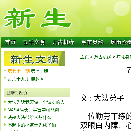
首页
五千文明
万古机缘
宇宙奥秘
风雨沧
主页
>
万古机缘
>
病祛身
第七十一期
第七十期
第六十九期
更多 »
即时滚动
文 : 大法弟子
大法告诉我要做一个诚实的人
NASA局长：宇宙中可能到
一位勤劳干练
法轮大法带给人些什么
双眼白内障、
不起眼的小道士先成了仙