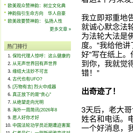
欧美观众赞神韵：树立文化典
神韵指引生命方向 华人自豪
我立即郑重地
欧美政要赞神韵： 弘扬人性
就诚心默念法
更多文章 »
为法轮大法是
度。”我给他讲
热门排行
好”写在纸上。
保险代理人惊呼：这么健康的
到你，我就觉
从无声世界回有声世界
缘结大法妙不可言
错！”
古代也有UFO?
[万物有言] 烈火中成器
出奇迹了！
真正放下的是“贪心”
从绝望走向光明
3天后，老大
海外一周简讯(2026年8
姓名和电话。
愿人好你才好
中国法轮功学员近期遭迫害案
一个好消息，
仁者见仁：一则新闻改变这对