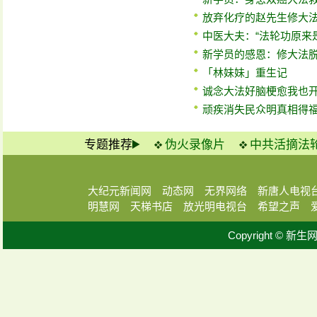
放弃化疗的赵先生修大
中医大夫：“法轮功原来
新学员的感恩：修大法
「林妹妹」重生记
诚念大法好脑梗愈我也
顽疾消失民众明真相得
专题推荐
伪火录像片
中共活摘法
大纪元新闻网
动态网
无界网络
新唐人电视
明慧网
天梯书店
放光明电视台
希望之声
Copyright © 新