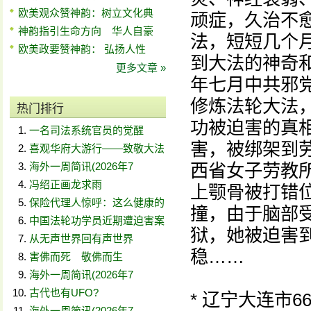
欧美观众赞神韵：树立文化典
顽症，久治不
神韵指引生命方向 华人自豪
法，短短几个
欧美政要赞神韵： 弘扬人性
到大法的神奇
更多文章 »
年七月中共邪
修炼法轮大法
热门排行
功被迫害的真
一名司法系统官员的觉醒
害，被绑架到
喜观华府大游行——致敬大法
海外一周简讯(2026年7
西省女子劳教
冯绍正画龙求雨
上颚骨被打错
保险代理人惊呼：这么健康的
撞，由于脑部
中国法轮功学员近期遭迫害案
狱，她被迫害
从无声世界回有声世界
稳……
害佛而死 敬佛而生
海外一周简讯(2026年7
古代也有UFO?
* 辽宁大连市
海外一周简讯(2026年7