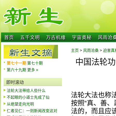
首页
五千文明
万古机缘
宇宙奥秘
风雨沧
主页
>
风雨沧桑
>
迫害真
中国法轮功学
第七十一期
第七十期
第六十九期
更多 »
即时滚动
法轮大法带给人些什么
法轮大法也称
不起眼的小道士先成了仙
按照“真、善、
从绝望走向光明
法的，而且应
仁者见仁：一则新闻改变这对