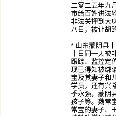
二零二五年九
市给百姓讲法
非法关押到大
八日，被让胡
* 山东蒙阴县
十日同一天被
跟踪、监控定
现已得知被绑
宝及其妻子和
学员，还有兴
季永强，蒙阴
孩子等。魏常
常宝的妻子、