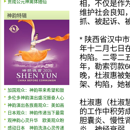
贾成公元神离体随仙
相，不仅是作
维护社会良知
神韵特辑
抓、被起诉、
* 陕西省汉中
年十二月七日
构陷。二零二
年，勒索罚款6
晚，杜淑惠被
架、构陷，她
加国观众：神韵带来希望和鼓
多伦多神韵演出盛况振奋人心
杜淑惠（杜淑
神韵演出各族裔观众：美如画
的工作中积劳
日本观众：神韵传递当下最需
胆囊炎、慢性
观神韵心灵升华 欧美观众盼
炎、神经衰弱
感动日本 神韵洗涤心灵传递