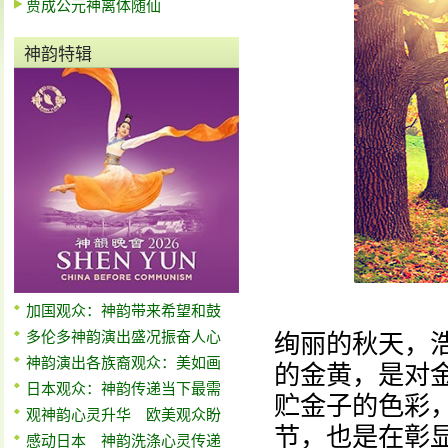
贾成公元神离体随仙
神韵特辑
加国观众：神韵带来希望和鼓
多伦多神韵演出盛况振奋人心
绚丽的秋天，
神韵演出各族裔观众：美如画
的金黄，是对
日本观众：神韵传递当下最需
贮金子的色彩
观神韵心灵升华 欧美观众盼
节，也是在彰
感动日本 神韵洗涤心灵传递