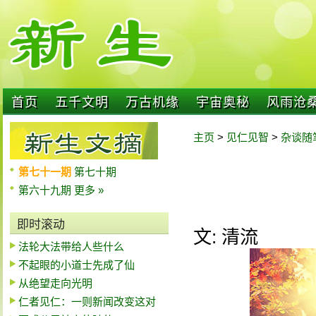
首页
五千文明
万古机缘
宇宙奥秘
风雨沧
主页
>
见仁见智
>
杂谈随
第七十一期
第七十期
第六十九期
更多 »
即时滚动
文: 清流
法轮大法带给人些什么
不起眼的小道士先成了仙
从绝望走向光明
仁者见仁：一则新闻改变这对