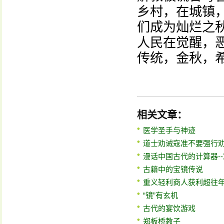
乡村，在城镇
们成为灿烂之
人民在觉醒，
传统，金秋，
相关文章：
医学圣手与神迹
道士劝诫寇准不要强行
漫话中国古代的计算器-
古籍中的宝镜传说
重义轻利商人获利超往
“镜”有玄机
古代的宴饮游戏
郑板桥教子