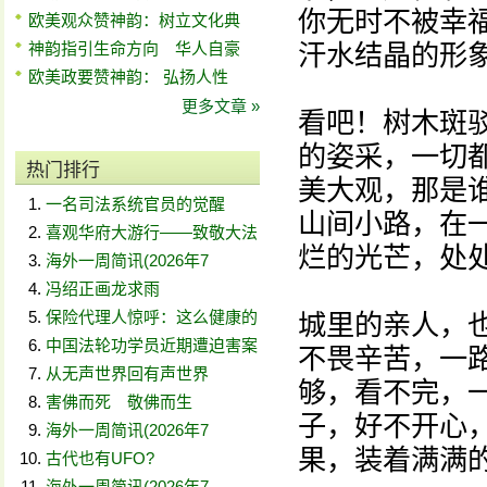
你无时不被幸
欧美观众赞神韵：树立文化典
神韵指引生命方向 华人自豪
汗水结晶的形
欧美政要赞神韵： 弘扬人性
更多文章 »
看吧！树木斑
的姿采，一切
热门排行
美大观，那是
一名司法系统官员的觉醒
山间小路，在
喜观华府大游行——致敬大法
烂的光芒，处
海外一周简讯(2026年7
冯绍正画龙求雨
保险代理人惊呼：这么健康的
城里的亲人，
中国法轮功学员近期遭迫害案
不畏辛苦，一
从无声世界回有声世界
够，看不完，
害佛而死 敬佛而生
子，好不开心
海外一周简讯(2026年7
果，装着满满
古代也有UFO?
海外一周简讯(2026年7