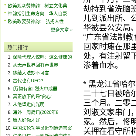
欧美观众赞神韵：树立文化典
劫持到省洗脑
神韵指引生命方向 华人自豪
儿到派出所、
欧美政要赞神韵： 弘扬人性
华被县公安局、
更多文章 »
“广东省法制教
回家时瘫在那
热门排行
处，有注射留
保险代理人惊呼：这么健康的
渗着血水。
从无声世界回有声世界
缘结大法妙不可言
古代也有UFO?
* 黑龙江省哈
[万物有言] 烈火中成器
二十七日被哈
真正放下的是“贪心”
三个月。二零
从绝望走向光明
刘淑文家串门
海外一周简讯(2026年8
家。然后，佟
愿人好你才好
中国法轮功学员近期遭迫害案
关押在看守所
仁者见仁：一则新闻改变这对