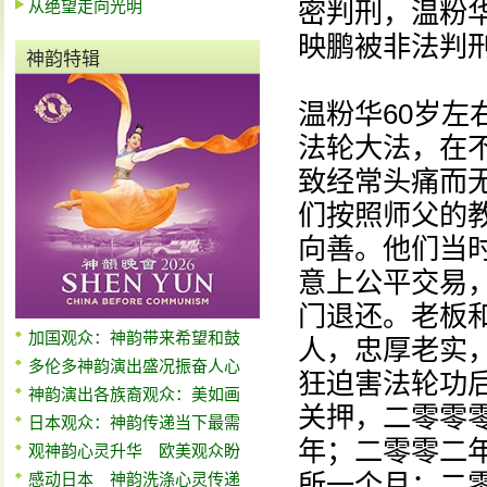
从绝望走向光明
密判刑，温粉
映鹏被非法判
神韵特辑
温粉华60岁
法轮大法，在
致经常头痛而
们按照师父的
向善。他们当
意上公平交易
门退还。老板
加国观众：神韵带来希望和鼓
人，忠厚老实
多伦多神韵演出盛况振奋人心
狂迫害法轮功
神韵演出各族裔观众：美如画
关押，二零零
日本观众：神韵传递当下最需
年；二零零二年
观神韵心灵升华 欧美观众盼
所一个月；二
感动日本 神韵洗涤心灵传递