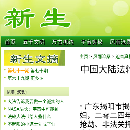
首页
五千文明
万古机缘
宇宙奥秘
风雨沧
主页
>
风雨沧桑
>
迫害真
中国大陆法轮
第七十一期
第七十期
第六十九期
更多 »
即时滚动
大法告诉我要做一个诚实的人
* 广东揭阳市
NASA局长：宇宙中可能到
妇，二零二四
法轮大法带给人些什么
抢劫、非法关
不起眼的小道士先成了仙