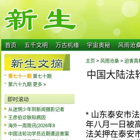
首页
五千文明
万古机缘
宇宙奥秘
风雨沧
主页
>
风雨沧桑
>
迫害真
中国大陆法轮
第七十一期
第七十期
第六十九期
更多 »
即时滚动
从迷惘少年到新闻摄影记者
* 山东泰安市
王彦伯诊脉知病因
年八月一日被
海外一周简讯(2026年8
法关押在泰安
中国法轮功学员近期遭迫害案