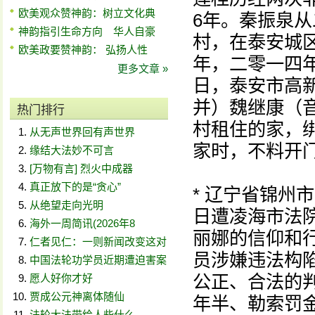
欧美观众赞神韵：树立文化典
6年。秦振泉
神韵指引生命方向 华人自豪
村，在泰安城
欧美政要赞神韵： 弘扬人性
年，二零一四
更多文章 »
日，泰安市高
并）魏继康（
热门排行
村租住的家，
从无声世界回有声世界
家时，不料开
缘结大法妙不可言
[万物有言] 烈火中成器
真正放下的是“贪心”
* 辽宁省锦州
从绝望走向光明
日遭凌海市法
海外一周简讯(2026年8
丽娜的信仰和
仁者见仁：一则新闻改变这对
员涉嫌违法构
中国法轮功学员近期遭迫害案
公正、合法的
愿人好你才好
贾成公元神离体随仙
年半、勒索罚
法轮大法带给人些什么