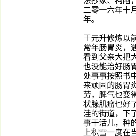
法抄家、构陷
二零一六年十
年。
王元升修炼以
常年肠胃炎，
看到父亲大把
也没能治好肠
处事事按照书
来顽固的肠胃
劳，脾气也变
状腺肌瘤也好
洼的街道，下
事干活儿，种
上积雪一度在