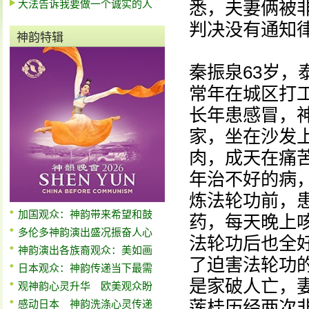
大法告诉我要做一个诚实的人
悉，夫妻俩被
判决没有通知
神韵特辑
秦振泉63岁
常年在城区打
长年患感冒，
家，坐在沙发
肉，成天在痛
年治不好的病
炼法轮功前，
加国观众：神韵带来希望和鼓
药，每天晚上
多伦多神韵演出盛况振奋人心
法轮功后也全
神韵演出各族裔观众：美如画
了迫害法轮功
日本观众：神韵传递当下最需
是家破人亡，
观神韵心灵升华 欧美观众盼
莲桂历经两次
感动日本 神韵洗涤心灵传递