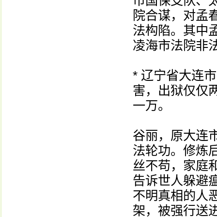
市国保支队、
院合谋，对孟
法构陷。其中
凌海市法院非
* 辽宁省大连
害，出狱仅仅
一万。
谷丽，原大连
法轮功。修炼
丝不苟，家庭
告诉世人躲避瘟
不明真相的人
架，被强行送