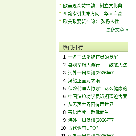
欧美观众赞神韵：树立文化典
神韵指引生命方向 华人自豪
欧美政要赞神韵： 弘扬人性
更多文章 »
热门排行
一名司法系统官员的觉醒
喜观华府大游行——致敬大法
海外一周简讯(2026年7
冯绍正画龙求雨
保险代理人惊呼：这么健康的
中国法轮功学员近期遭迫害案
从无声世界回有声世界
害佛而死 敬佛而生
海外一周简讯(2026年7
古代也有UFO?
海外一周简讯(2026年7