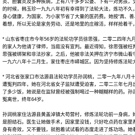
炎、胆囊炎及多种疾病，上有八十多岁公婆、下有一对男孩，
的时候，韩玉珍一九九八年初有幸得到了法轮大法，炼功不久
身心健康，为国家、为小家节省了大量的医药费。她按“真、善
着想，所以无论是家务劳动、还是地里的庄稼活，样样抢着干
* 山东省枣庄市今年56岁的法轮功学员徐思强，二零二四年九
的家人为他请了律师，当庭没有宣判。最近得知，徐思强被枉
思强被绑架和非法抄家，之后，他被非法关押在济宁市微山看
一九六八年十二月生，家住枣庄市峄城区。因为坚持修炼法轮
* 河北省张家口市沽源县法轮功学员孙润桃，二零一九年八月
遭冤判四年，她在河北省女子监狱遭受迫害，二零二三年七月
了多少饭，她说是在监狱曾经被强制喝过一种糊糊样的药。孙
冤离世，终年64岁。
孙润桃家住沽源县黄盖淖镇大苟营村，修炼法轮功前一身病，
是胆结石。医生让她做手术，因家里没钱，只好吃点药在家里
身有奇效，又不要钱，就抱着试试看的态度走进了炼功场。她