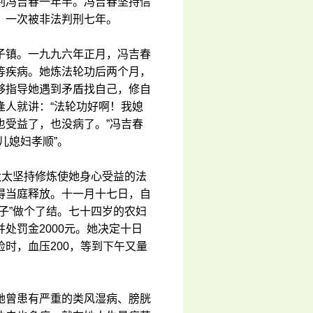
判冯吉春一年半。冯吉春坚持信
、一次被非法判刑七年。
子镇。一九九六年正月，冯吉春
等疾病。她炼法轮功后两个月，
够指导她遇到矛盾找自己，修自
逢人就讲：“法轮功好啊！我媳
也受益了，也没病了。”冯吉春
儿媳妇孝顺”。
太太坚持修炼使她身心受益的法
得当庭释放。十一月十七日，自
子”做个了结。七十四岁的农妇
处罚金2000元。她决定十日
时，血压200，等到下午又量
她曾患有严重的类风湿病、膀胱