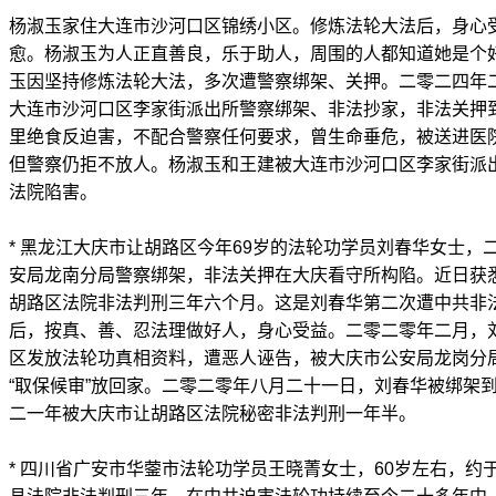
杨淑玉家住大连市沙河口区锦绣小区。修炼法轮大法后，身心
愈。杨淑玉为人正直善良，乐于助人，周围的人都知道她是个
玉因坚持修炼法轮大法，多次遭警察绑架、关押。二零二四年
大连市沙河口区李家街派出所警察绑架、非法抄家，非法关押
里绝食反迫害，不配合警察任何要求，曾生命垂危，被送进医院
但警察仍拒不放人。杨淑玉和王建被大连市沙河口区李家街派
法院陷害。
* 黑龙江大庆市让胡路区今年69岁的法轮功学员刘春华女士，
安局龙南分局警察绑架，非法关押在大庆看守所构陷。近日获
胡路区法院非法判刑三年六个月。这是刘春华第二次遭中共非
后，按真、善、忍法理做好人，身心受益。二零二零年二月，
区发放法轮功真相资料，遭恶人诬告，被大庆市公安局龙岗分
“取保候审”放回家。二零二零年八月二十一日，刘春华被绑架
二一年被大庆市让胡路区法院秘密非法判刑一年半。
* 四川省广安市华蓥市法轮功学员王晓菁女士，60岁左右，约