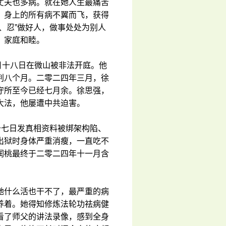
丈夫也多病。就在她人生最痛苦
，身上的所有病不翼而飞，获得
、忍”做好人，做事处处为别人
，家庭和睦。
月十八日在微山被非法开庭。他
判八个月。二零二四年三月，徐
守所至今已经七月余。徐思强，
大法，他屡遭中共迫害。
十七日发真相资料被绑架构陷、
出狱时身体严重消瘦，一直吃不
润桃最终于二零二四年十一月含
她什么活也干不了，最严重的病
养着。她得知修炼法轮功祛病健
看了师父的讲法录像，感到全身