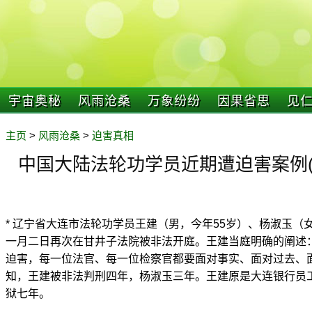
宇宙奥秘
风雨沧桑
万象纷纷
因果省思
见
主页
>
风雨沧桑
>
迫害真相
中国大陆法轮功学员近期遭迫害案例(20
* 辽宁省大连市法轮功学员王建（男，今年55岁）、杨淑玉（
一月二日再次在甘井子法院被非法开庭。王建当庭明确的阐述
迫害，每一位法官、每一位检察官都要面对事实、面对过去、
知，王建被非法判刑四年，杨淑玉三年。王建原是大连银行员
狱七年。