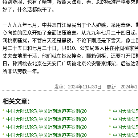
特别舒服，也有了精神，按照大法真、善、忍的标准严格要求
好了，什么活都能干了。
一九九九年七月，中共恶首江泽民出于个人妒嫉，采用造谣、
心向善的民众开始了全面镇压迫害。从九九年七月二十四日起
润桃家骚扰，不管白天还是黑夜，不论下雨还是下雪天，象土
月二十五日和七月二十日，县610、公安局派人住在孙润桃家
丈夫去地里干活，他们就在她家搜查，翻箱倒柜，还要打开顶
日，孙润桃去北京在天安门广场被北京公安警察绑架，后被沽
所非法劳教一年。
发稿：2024年11月30日 更新：2024年1
相关文章：
中国大陆法轮功学员近期遭迫害案例(20
中国大陆法
中国大陆法轮功学员近期遭迫害案例(20
中国大陆法
中国大陆法轮功学员近期遭迫害案例(20
中国大陆法
中国大陆法轮功学员近期遭迫害案例(20
中国大陆法