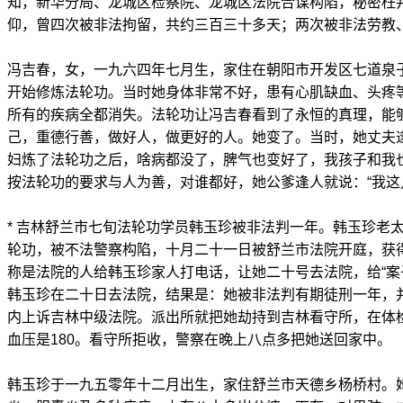
知，新华分局、龙城区检察院、龙城区法院合谋构陷，秘密枉
仰，曾四次被非法拘留，共约三百三十多天；两次被非法劳教
冯吉春，女，一九六四年七月生，家住在朝阳市开发区七道泉
开始修炼法轮功。当时她身体非常不好，患有心肌缺血、头疼
所有的疾病全都消失。法轮功让冯吉春看到了永恒的真理，能
己，重德行善，做好人，做更好的人。她变了。当时，她丈夫
妇炼了法轮功之后，啥病都没了，脾气也变好了，我孩子和我
按法轮功的要求与人为善，对谁都好，她公爹逢人就说：“我这
* 吉林舒兰市七旬法轮功学员韩玉珍被非法判一年。韩玉珍老
轮功，被不法警察构陷，十月二十一日被舒兰市法院开庭，获
称是法院的人给韩玉珍家人打电话，让她二十号去法院，给“案
韩玉珍在二十日去法院，结果是：她被非法判有期徒刑一年，并
内上诉吉林中级法院。派出所就把她劫持到吉林看守所，在体检
血压是180。看守所拒收，警察在晚上八点多把她送回家中。
韩玉珍于一九五零年十二月出生，家住舒兰市天德乡杨桥村。