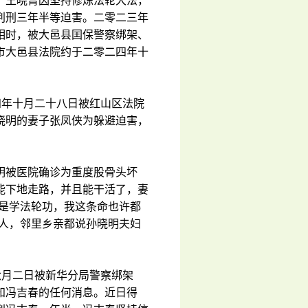
，王晓菁因坚持修炼法轮大法，
判刑三年半等迫害。二零二三年
相时，被大邑县囯保警察绑架、
市大邑县法院约于二零二四年十
四年十月二十八日被红山区法院
晓明的妻子张凤侠为躲避迫害，
明被医院确诊为重度股骨头坏
能下地走路，并且能干活了，妻
不是学法轮功，我这条命也许都
好人，邻里乡亲都说孙晓明夫妇
六月二日被新华分局警察绑架
知冯吉春的任何消息。近日得