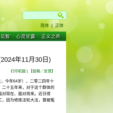
简体
|
正体
仁见智
心灵甘露
正义之声
24年11月30日)
打印机版
|
【投稿／反馈】
女，今年64岁），二零二四年十
：二十五年来，对于这个群体的
面对现在、面对将来。近日得
工，因为修炼法轮大法，曾被冤