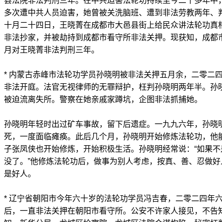
县法院非法判刑三年。在中共迫害法轮功持续至今二十多年中
多次遭中共人员迫害，她曾被关洗脑班、遭到非法劳教两年、
十月二十四日，王晓菁在成都市大邑县街上给民众讲法轮功真
非法抄家，并被劫持到成都市看守所非法关押。现获知，成都
月对王晓菁非法判刑三年。
* 内蒙古赤峰市法轮功学员孙晓明被非法关押五月余，二零二
非法开庭。法官无视律师的无罪辩护，枉判孙晓明两年半。孙
被迫流离失所。警察在她亲戚家蹲坑，企图非法抓捕她。
孙晓明年轻时出过矿车事故，留下后遗症。一九九六年，孙晓
死，一度面临瘫痪。此后几个月，孙晓明开始修炼法轮功，他
子张凤侠也开始修炼，开始积极生活。孙晓明经常说：“如果
没了。”他修炼法轮功后，做事为别人考虑，按真、善、忍做
是好人。
* 辽宁省朝阳市今年六十岁的法轮功学员冯吉春，二零二四年
后，一直非法关押在朝阳市看守所。公安不许家人接见，不告