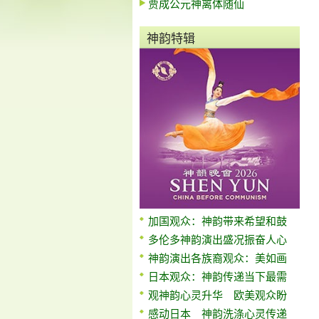
贾成公元神离体随仙
神韵特辑
加国观众：神韵带来希望和鼓
多伦多神韵演出盛况振奋人心
神韵演出各族裔观众：美如画
日本观众：神韵传递当下最需
观神韵心灵升华 欧美观众盼
感动日本 神韵洗涤心灵传递