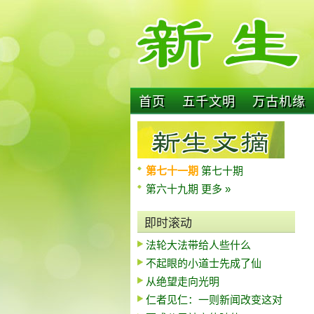
首页
五千文明
万古机缘
第七十一期
第七十期
第六十九期
更多 »
即时滚动
法轮大法带给人些什么
不起眼的小道士先成了仙
从绝望走向光明
仁者见仁：一则新闻改变这对