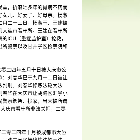
受益，折磨她多年的胃病不药而
好女儿、好妻子、好母亲。杨淑
二月二十三日，杨淑玉、王建被
到大连市看守所。王建在看守所
的ICU（重症监护室）抢救，
出所警察以及甘井子区检察院和
二零二四年五月十日被大庆市公
悉：刘春华已于九月十二日被让
法判刑。刘春华修炼法轮大法
刘春华在大庆市让胡路区汇景小
局警察绑架、抄家，当天被所谓
到大庆市看守所非法关押，二零
于二零二四年十月被成都市大邑