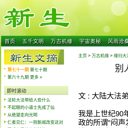
首页
五千文明
万古机缘
宇宙奥秘
风雨沧
主页
>
万古机缘
>
缘归大
别
第七十一期
第七十期
第六十九期
更多 »
即时滚动
文 : 大陆大法
法轮大法带给人些什么
不起眼的小道士先成了仙
我是上世纪9
从绝望走向光明
政的所谓“闷声
仁者见仁：一则新闻改变这对