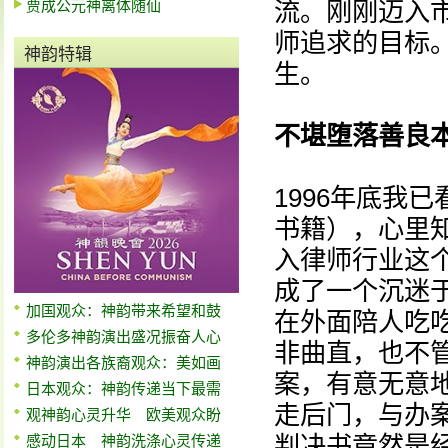
贾成公元神离体随仙
流。刚刚迈入
师追求的目标
神韵特辑
生。
不堪堕落善良
1996年底我
书籍），心里
入律师行业这
成了一个沉迷
加国观众：神韵带来希望和鼓
在外面陪人吃
多伦多神韵演出盛况振奋人心
非曲直，也不
神韵演出各族裔观众：美如画
案，有意无意
日本观众：神韵传递当下最需
走后门，与办
观神韵心灵升华 欧美观众盼
判决书竟然是
感动日本 神韵洗涤心灵传递