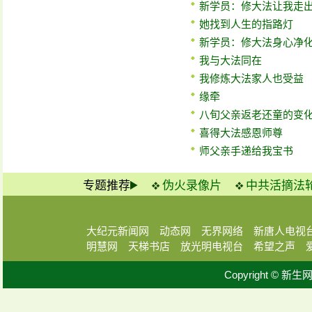
新学员：修大法让我走
她找到人生的指路灯
新学员：修大法身心净
我与大法同在
我修炼大法家人也受益
缘牵
八旬父亲返老还童的变
喜得大法感恩师尊
师父亲手递给我宝书
专题推荐
伪火录像片
中共活摘法
大纪元新闻网
动态网
无界网络
新唐人电视
明慧网
天梯书店
放光明电视台
希望之声
Copyright © 新