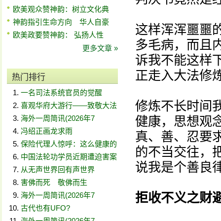
欧美观众赞神韵：树立文化典
神韵指引生命方向 华人自豪
这样浑浑噩噩
欧美政要赞神韵： 弘扬人性
多毛病，而且
更多文章 »
诉我不能这样下
正走入大法修
热门排行
一名司法系统官员的觉醒
修炼不长时间
喜观华府大游行——致敬大法
海外一周简讯(2026年7
健康，思想观
冯绍正画龙求雨
真、善、忍要
保险代理人惊呼：这么健康的
的不当交往，
中国法轮功学员近期遭迫害案
说我是个善良
从无声世界回有声世界
害佛而死 敬佛而生
拒收不义之财
海外一周简讯(2026年7
古代也有UFO?
海外一周简讯(2026年7