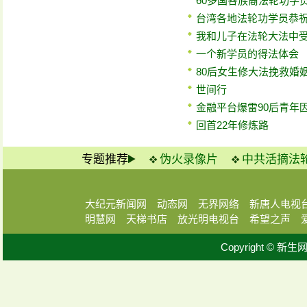
60多国各族裔法轮功学
台湾各地法轮功学员恭
我和儿子在法轮大法中
一个新学员的得法体会
80后女生修大法挽救婚
世间行
金融平台爆雷90后青年
回首22年修炼路
专题推荐
伪火录像片
中共活摘法
大纪元新闻网
动态网
无界网络
新唐人电视
明慧网
天梯书店
放光明电视台
希望之声
Copyright © 新