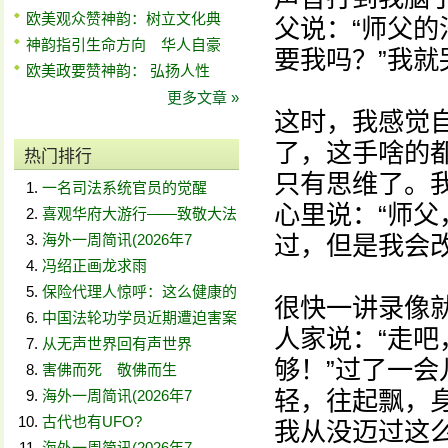
欧美观众赞神韵：树立文化典
父说：“师父
神韵指引生命方向 华人自豪
要我吗？”我
欧美政要赞神韵： 弘扬人性
更多文章 »
这时，我感觉
了，这手啥的
热门排行
只有思维了。
一名司法系统官员的觉醒
心里说：“师
喜观华府大游行——致敬大法
海外一周简讯(2026年7
过，但是我会
冯绍正画龙求雨
保险代理人惊呼：这么健康的
很快一讲录像
中国法轮功学员近期遭迫害案
人家说：“走吧
从无声世界回有声世界
够！”过了一
害佛而死 敬佛而生
轻，往起飘，
海外一周简讯(2026年7
古代也有UFO?
我从没迈过这
海外一周简讯(2026年7