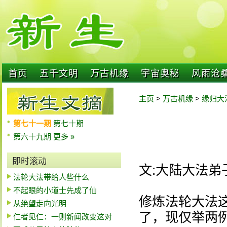
首页
五千文明
万古机缘
宇宙奥秘
风雨沧
主页
>
万古机缘
>
缘归大
第七十一期
第七十期
第六十九期
更多 »
即时滚动
文:大陆大法弟
法轮大法带给人些什么
不起眼的小道士先成了仙
修炼法轮大法
从绝望走向光明
了，现仅举两
仁者见仁：一则新闻改变这对