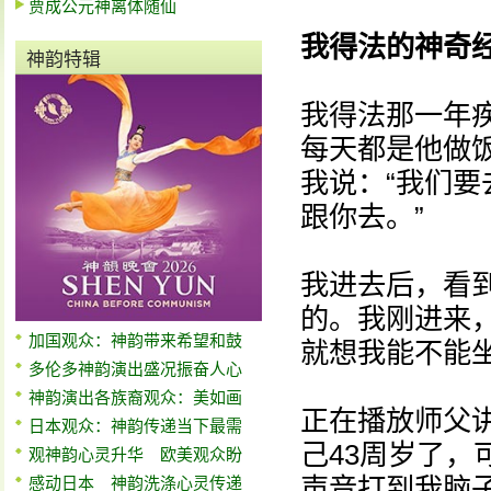
贾成公元神离体随仙
我得法的神奇
神韵特辑
我得法那一年
每天都是他做
我说：“我们要
跟你去。”
我进去后，看
的。我刚进来
加国观众：神韵带来希望和鼓
就想我能不能
多伦多神韵演出盛况振奋人心
神韵演出各族裔观众：美如画
正在播放师父
日本观众：神韵传递当下最需
己43周岁了，
观神韵心灵升华 欧美观众盼
声音打到我脑
感动日本 神韵洗涤心灵传递