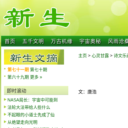
首页
五千文明
万古机缘
宇宙奥秘
风雨沧
主页
>
心灵甘露
>
诗文乐
第七十一期
第七十期
第六十九期
更多 »
即时滚动
文：唐浩
NASA局长：宇宙中可能到
法轮大法带给人些什么
不起眼的小道士先成了仙
从绝望走向光明