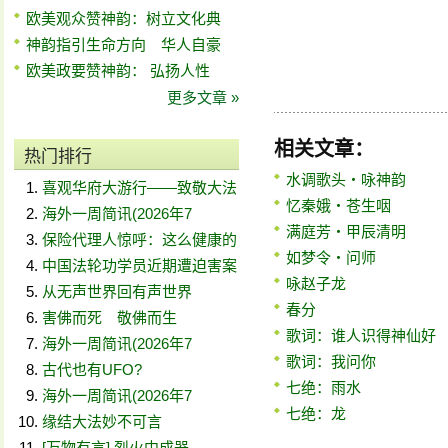
欧美观众赞神韵：树立文化典
神韵指引生命方向 华人自豪
欧美政要赞神韵： 弘扬人性
更多文章 »
相关文章：
热门排行
水调歌头‧咏神韵
喜观华府大游行——致敬大法
忆秦娥‧苍生咽
海外一周简讯(2026年7
满庭芳‧甲辰清明
保险代理人惊呼：这么健康的
如梦令‧问师
中国法轮功学员近期遭迫害案
咏赵子龙
从无声世界回有声世界
春分
害佛而死 敬佛而生
歌词：谁人识得神仙好
海外一周简讯(2026年7
歌词：我问你
古代也有UFO?
七绝：雨水
海外一周简讯(2026年7
七绝：龙
缘结大法妙不可言
[万物有言] 烈火中成器