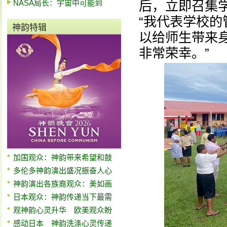
NASA局长：宇宙中可能到
后，立即召集
“我代表学校
神韵特辑
以给师生带来
非常荣幸。”
加国观众：神韵带来希望和鼓
多伦多神韵演出盛况振奋人心
神韵演出各族裔观众：美如画
日本观众：神韵传递当下最需
观神韵心灵升华 欧美观众盼
感动日本 神韵洗涤心灵传递