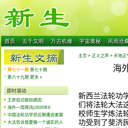
首页
五千文明
万古机缘
宇宙奥秘
风雨沧
主页
>
正义之声
>
天地正
海外
第七十一期
第七十期
第六十九期
更多 »
即时滚动
新西兰法轮功
王彦伯诊脉知病因
们将法轮大法
海外一周简讯(2026年8
校师生学炼法
中国法轮功学员近期遭迫害案
功受到了斐济
大法告诉我要做一个诚实的人