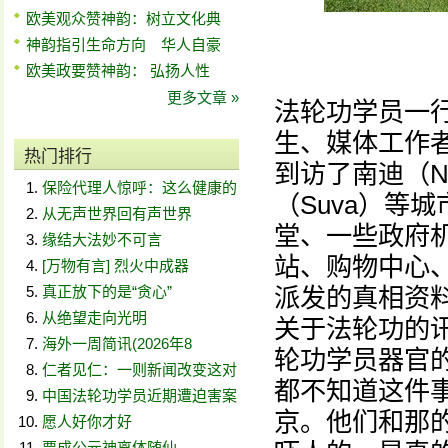
欧美观众赞神韵：树立文化典
神韵指引生命方向 华人自豪
欧美政要赞神韵： 弘扬人性
更多文章 »
法轮功学员一
生、媒体工作
热门排行
到访了南迪（Na
保险代理人惊呼：这么健康的
（Suva）等
从无声世界回有声世界
堂、一些政府
缘结大法妙不可言
站、购物中心
[万物有言] 烈火中成器
真正放下的是“贪心”
派发的真相资
从绝望走向光明
关于法轮功的
海外一周简讯(2026年8
轮功学员器官
仁者见仁：一则新闻改变这对
都不知道这件事
中国法轮功学员近期遭迫害案
京。他们和那
愿人好你才好
贾成公元神离体随仙