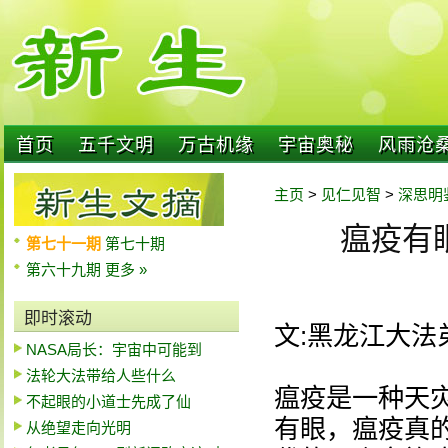
首页
五千文明
万古机缘
宇宙奥秘
风雨沧
主页
>
见仁见智
>
深思明
瘟疫有
第七十一期
第七十期
第六十九期
更多 »
即时滚动
文:黑龙江大法
NASA局长：宇宙中可能到
法轮大法带给人些什么
瘟疫是一种天
不起眼的小道士先成了仙
有眼，瘟疫真
从绝望走向光明