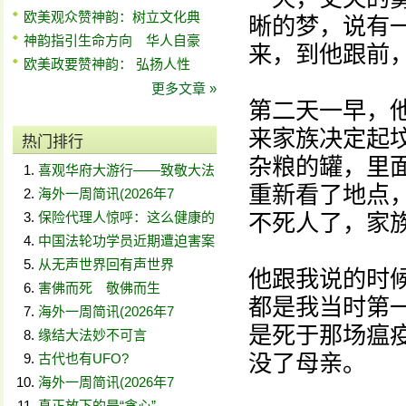
欧美观众赞神韵：树立文化典
晰的梦，说有
神韵指引生命方向 华人自豪
来，到他跟前
欧美政要赞神韵： 弘扬人性
更多文章 »
第二天一早，
来家族决定起
热门排行
杂粮的罐，里
喜观华府大游行——致敬大法
重新看了地点
海外一周简讯(2026年7
保险代理人惊呼：这么健康的
不死人了，家
中国法轮功学员近期遭迫害案
从无声世界回有声世界
他跟我说的时
害佛而死 敬佛而生
都是我当时第
海外一周简讯(2026年7
是死于那场瘟疫
缘结大法妙不可言
没了母亲。
古代也有UFO?
海外一周简讯(2026年7
真正放下的是“贪心”