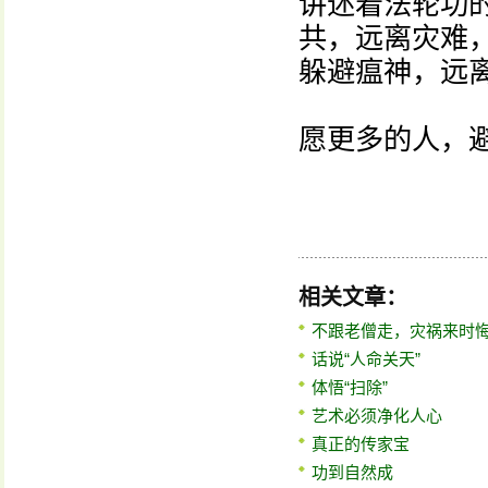
讲述着法轮功
共，远离灾难
躲避瘟神，远
愿更多的人，
相关文章：
不跟老僧走，灾祸来时
话说“人命关天”
体悟“扫除”
艺术必须净化人心
真正的传家宝
功到自然成