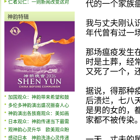
仁者见仁：一则新闻改变这对
代的一个家族
神韵特辑
我与丈夫刚认
年代曾有过一
那场瘟疫发生
时是土葬，经
又死了一个，
据说，得那种
加国观众：神韵带来希望和鼓
后溃烂，七八
多伦多神韵演出盛况振奋人心
是男的女的，
神韵演出各族裔观众：美如画
家都不被传染
日本观众：神韵传递当下最需
观神韵心灵升华 欧美观众盼
一天，丈夫的
感动日本 神韵洗涤心灵传递