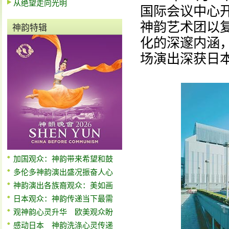
从绝望走向光明
国际会议中心开
神韵艺术团以
神韵特辑
化的深邃内涵
场演出深获日
加国观众：神韵带来希望和鼓
多伦多神韵演出盛况振奋人心
神韵演出各族裔观众：美如画
日本观众：神韵传递当下最需
观神韵心灵升华 欧美观众盼
感动日本 神韵洗涤心灵传递