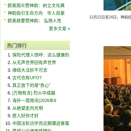
欧美观众赞神韵：树立文化典
神韵指引生命方向 华人自豪
12月22日至24日，神韵纽
欧美政要赞神韵： 弘扬人性
更多文章 »
热门排行
保险代理人惊呼：这么健康的
从无声世界回有声世界
缘结大法妙不可言
古代也有UFO?
真正放下的是“贪心”
[万物有言] 烈火中成器
海外一周简讯(2026年8
从绝望走向光明
愿人好你才好
中国法轮功学员近期遭迫害案
贾成公元神离体随仙