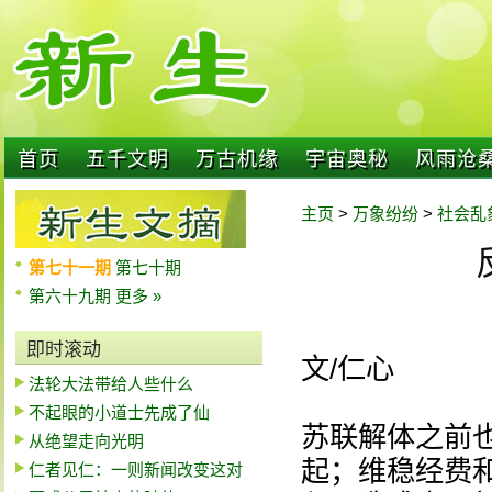
首页
五千文明
万古机缘
宇宙奥秘
风雨沧
主页
>
万象纷纷
>
社会乱
第七十一期
第七十期
第六十九期
更多 »
即时滚动
文/仁心
法轮大法带给人些什么
不起眼的小道士先成了仙
苏联解体之前
从绝望走向光明
起；维稳经费
仁者见仁：一则新闻改变这对