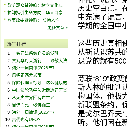
欧美观众赞神韵：树立文化典
历史空白点。
神韵指引生命方向 华人自豪
中充满了谎言，
欧美政要赞神韵： 弘扬人性
学期的全国中
更多文章 »
这些历史真相
热门排行
从新认识苏共的
一名司法系统官员的觉醒
退党的就有50
喜观华府大游行——致敬大法
海外一周简讯(2026年7
冯绍正画龙求雨
苏联“819”
保险代理人惊呼：这么健康的
斯大林的批判
中国法轮功学员近期遭迫害案
构国体，他极
从无声世界回有声世界
新联盟条约，
害佛而死 敬佛而生
是戈尔巴乔夫
海外一周简讯(2026年7
古代也有UFO?
听，他们因在
海外一周简讯(2026年7