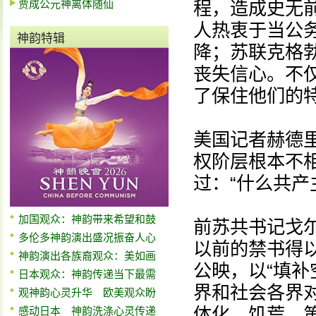
贾成公元神离体随仙
程，造成史无
人热衷于当公
神韵特辑
降；苏联克格
丧失信心。不
了保住他们的
美国记者赫德
权阶层根本不
过：“什么共产
加国观众：神韵带来希望和鼓
前苏共书记戈
多伦多神韵演出盛况振奋人心
以前的禁书得
神韵演出各族裔观众：美如画
公映，以“填补
日本观众：神韵传递当下最需
界和社会各界
观神韵心灵升华 欧美观众盼
体化、饥荒、第
感动日本 神韵洗涤心灵传递