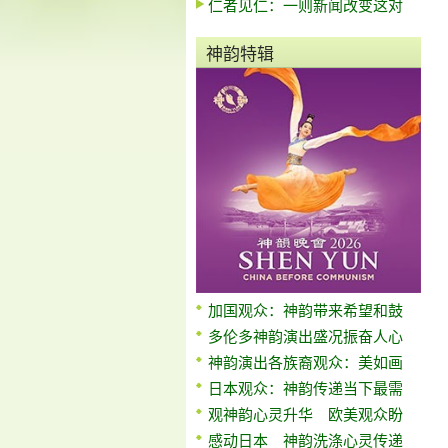
仁者见仁：一则新闻改变这对
神韵特辑
加国观众：神韵带来希望和鼓
多伦多神韵演出盛况振奋人心
神韵演出各族裔观众：美如画
日本观众：神韵传递当下最需
观神韵心灵升华 欧美观众盼
感动日本 神韵洗涤心灵传递