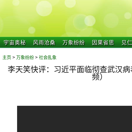
宇宙奥秘
风雨沧桑
万象纷纷
因果省思
见
主页
>
万象纷纷
>
社会乱象
李天笑快评：习近平面临彻查武汉病
频）