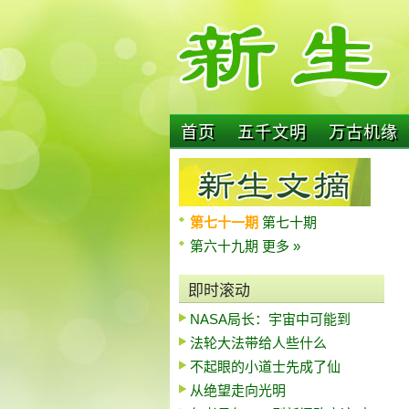
首页
五千文明
万古机缘
第七十一期
第七十期
第六十九期
更多 »
即时滚动
NASA局长：宇宙中可能到
法轮大法带给人些什么
不起眼的小道士先成了仙
从绝望走向光明