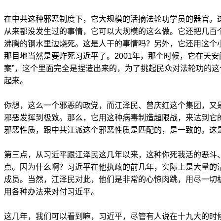
在中共这种邪恶制度下，它大规模的活摘法轮功学员的器官。
从来都没发生过的事情，它可以大规模的这么做。它还把几百
沸腾的钢水里边烧死。这是人干的事情吗？另外，它还用这个
那目地当然是要炸死习近平了。2001年，那个时候，它在天安
案”，这个里面完全是捏造出来的，为了挑起民众对法轮功的
起来。
你想，这么一个邪恶的政党，而江泽民、曾庆红这个集团，又
邪恶发挥到极致。那么，它用这种病毒制造超限战，来达到它
邪恶性质，跟中共江派这个邪恶性质是匹配的，是一致的。这
第三点，从习近平跟江泽民这几年以来，这种你死我活的恶斗
点。因为什么啊？习近平在他执政的前几年，实际上是大量的
成员。当然，江泽民对此，他们是非常的心惊肉跳，用尽一切
用各种办法来对付习近平。
这几年，我们可以看到嘛，习近平，尽管有人说在十九大的时