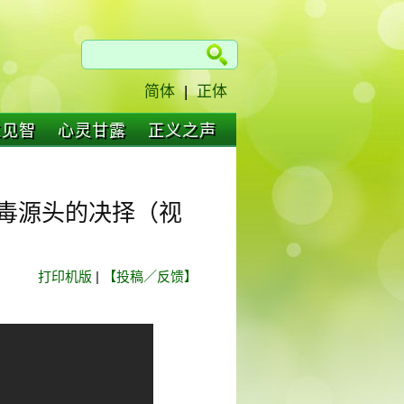
简体
|
正体
仁见智
心灵甘露
正义之声
毒源头的决择（视
打印机版
|
【投稿／反馈】