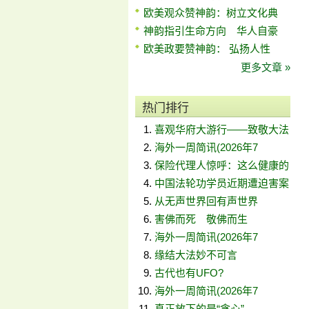
欧美观众赞神韵：树立文化典
神韵指引生命方向 华人自豪
欧美政要赞神韵： 弘扬人性
更多文章 »
热门排行
喜观华府大游行——致敬大法
海外一周简讯(2026年7
保险代理人惊呼：这么健康的
中国法轮功学员近期遭迫害案
从无声世界回有声世界
害佛而死 敬佛而生
海外一周简讯(2026年7
缘结大法妙不可言
古代也有UFO?
海外一周简讯(2026年7
真正放下的是“贪心”