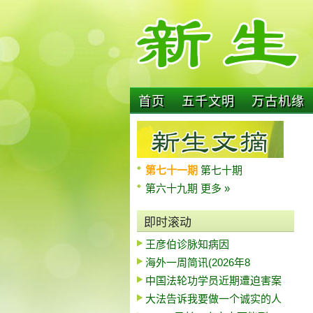
首页
五千文明
万古机缘
第七十一期
第七十期
第六十九期
更多 »
即时滚动
王彦伯诊脉知病因
海外一周简讯(2026年8
中国法轮功学员近期遭迫害案
大法告诉我要做一个诚实的人