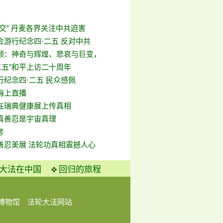
交” 丹麦各界关注中共迫害
会游行纪念四·二五 反对中共
频：神奇与辉煌、悲哀与巨变，
二五”和平上访二十周年
行纪念四·二五 民众感佩
海上直播
在瑞典健康展上传真相
真善忍是宇宙真理
考
善忍美展 法轮功真相震撼人心
大法在中国
回归的旅程
博物馆
法轮大法网站