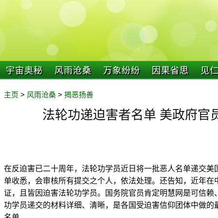
宇宙奥秘
风雨沧桑
万象纷纷
因果省思
见
主页
>
风雨沧桑
>
揭恶扬善
法轮功递迫害者名单 美政府官
在反迫害已二十周年，法轮功学员近日将一批恶人名单递交美
单收悉，会审核所有提交之个人，依法处理。还告知，近年在
证，且皆因迫害法轮功学员。国务院官员肯定明慧网是可信赖
功学员递交的材料详细、清晰，是各国受迫害信仰团体中做的
名单。