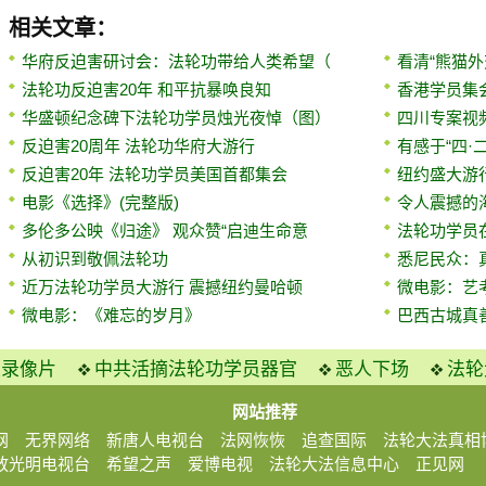
相关文章：
华府反迫害研讨会：法轮功带给人类希望（
看清“熊猫外
法轮功反迫害20年 和平抗暴唤良知
香港学员集
华盛顿纪念碑下法轮功学员烛光夜悼（图）
四川专案视
反迫害20周年 法轮功华府大游行
有感于“四·
反迫害20年 法轮功学员美国首都集会
纽约盛大游
电影《选择》(完整版)
令人震撼的
多伦多公映《归途》 观众赞“启迪生命意
法轮功学员
从初识到敬佩法轮功
悉尼民众：
近万法轮功学员大游行 震撼纽约曼哈顿
微电影：艺
微电影：《难忘的岁月》
巴西古城真
火录像片
中共活摘法轮功学员器官
恶人下场
法轮
网站推荐
网
无界网络
新唐人电视台
法网恢恢
追查国际
法轮大法真相
放光明电视台
希望之声
爱博电视
法轮大法信息中心
正见网