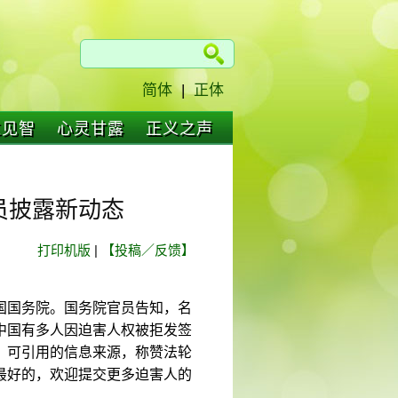
简体
|
正体
仁见智
心灵甘露
正义之声
员披露新动态
打印机版
|
【投稿／反馈】
国国务院。国务院官员告知，名
中国有多人因迫害人权被拒发签
、可引用的信息来源，称赞法轮
最好的，欢迎提交更多迫害人的