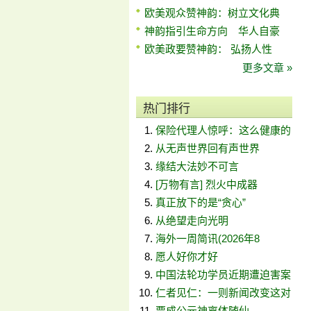
欧美观众赞神韵：树立文化典
神韵指引生命方向 华人自豪
欧美政要赞神韵： 弘扬人性
更多文章 »
热门排行
保险代理人惊呼：这么健康的
从无声世界回有声世界
缘结大法妙不可言
[万物有言] 烈火中成器
真正放下的是“贪心”
从绝望走向光明
海外一周简讯(2026年8
愿人好你才好
中国法轮功学员近期遭迫害案
仁者见仁：一则新闻改变这对
贾成公元神离体随仙