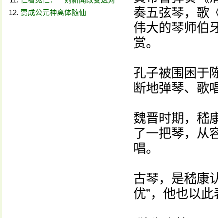
奏五弦琴，歌
贾成公元神离体随仙
伟大的琴师伯
赏。
孔子被围困于陈
断地弹琴、歌
魏晋时期，嵇
了一把琴，从
唱。
古琴，是嵇康认
优”，他也以