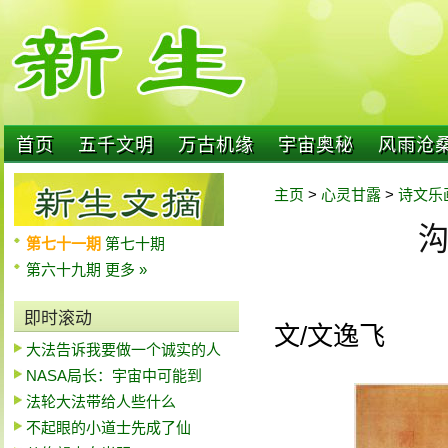
首页
五千文明
万古机缘
宇宙奥秘
风雨沧
主页
>
心灵甘露
>
诗文乐
第七十一期
第七十期
第六十九期
更多 »
即时滚动
文/文逸飞
大法告诉我要做一个诚实的人
NASA局长：宇宙中可能到
法轮大法带给人些什么
不起眼的小道士先成了仙