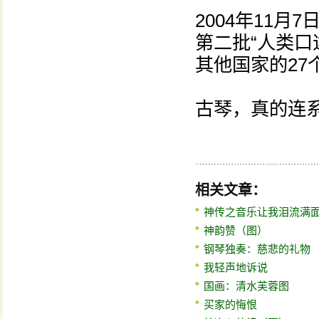
2004年11
第二批“人类口
其他国家的27
古琴，真的连
相关文章：
神传之音乐让我泪流满面
神韵赞（图）
钢琴独奏：慈悲的礼物
我轻声地诉说
国画：清水芙蓉图
买家的悔恨