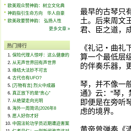
欧美观众赞神韵：树立文化典
最早的古琴只有
神韵指引生命方向 华人自豪
土。后来周文
欧美政要赞神韵： 弘扬人性
君、臣之道，
更多文章 »
热门排行
《礼记‧曲礼下
保险代理人惊呼：这么健康的
算一个最低层
从无声世界回有声世界
的伴奏乐器，
缘结大法妙不可言
古代也有UFO?
琴，并不像一
[万物有言] 烈火中成器
通》云：“琴，
真正放下的是“贪心”
从绝望走向光明
即便是在旁听
海外一周简讯(2026年8
虑的境界。
愿人好你才好
中国法轮功学员近期遭迫害案
黄帝曾弹奏《
仁者见仁：一则新闻改变这对