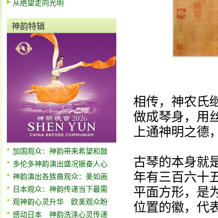
从绝望走向光明
神韵特辑
相传，神农氏
做成琴身，用
上通神明之德
加国观众：神韵带来希望和鼓
古琴的本身就
多伦多神韵演出盛况振奋人心
年有三百六十五
神韵演出各族裔观众：美如画
日本观众：神韵传递当下最需
平面方形，是为
观神韵心灵升华 欧美观众盼
位置的徽，代
感动日本 神韵洗涤心灵传递