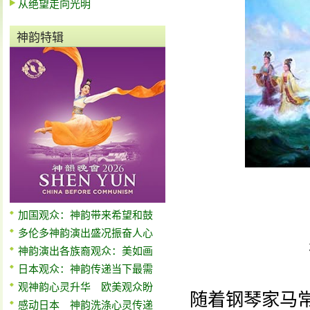
从绝望走向光明
神韵特辑
加国观众：神韵带来希望和鼓
多伦多神韵演出盛况振奋人心
神韵演出各族裔观众：美如画
日本观众：神韵传递当下最需
观神韵心灵升华 欧美观众盼
随着钢琴家马
感动日本 神韵洗涤心灵传递