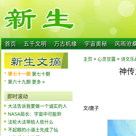
首页
五千文明
万古机缘
宇宙奥秘
风雨沧
主页
>
心灵甘露
>
诗文乐
神传
第七十一期
第七十期
第六十九期
更多 »
即时滚动
大法告诉我要做一个诚实的人
文/唐子
NASA局长：宇宙中可能到
法轮大法带给人些什么
不起眼的小道士先成了仙