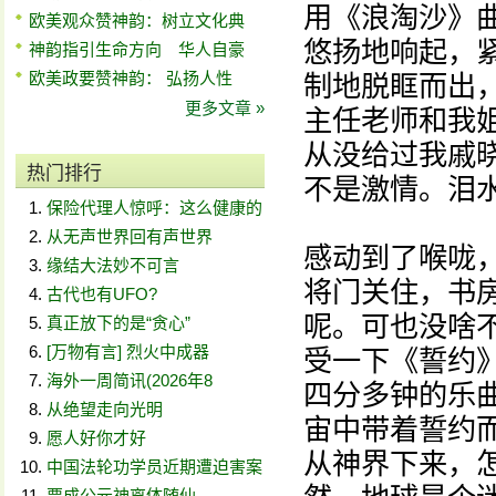
用《浪淘沙》
欧美观众赞神韵：树立文化典
悠扬地响起，
神韵指引生命方向 华人自豪
欧美政要赞神韵： 弘扬人性
制地脱眶而出
更多文章 »
主任老师和我
从没给过我戚
热门排行
不是激情。泪
保险代理人惊呼：这么健康的
从无声世界回有声世界
感动到了喉咙
缘结大法妙不可言
将门关住，书
古代也有UFO?
呢。可也没啥
真正放下的是“贪心”
[万物有言] 烈火中成器
受一下《誓约
海外一周简讯(2026年8
四分多钟的乐
从绝望走向光明
宙中带着誓约
愿人好你才好
从神界下来，
中国法轮功学员近期遭迫害案
贾成公元神离体随仙