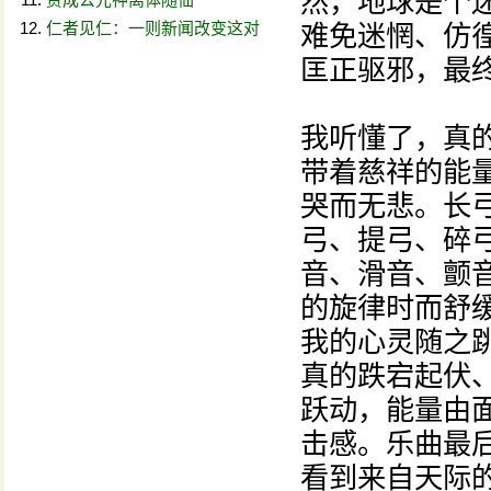
然，地球是个
仁者见仁：一则新闻改变这对
难免迷惘、仿
匡正驱邪，最
我听懂了，真
带着慈祥的能
哭而无悲。长
弓、提弓、碎
音、滑音、颤
的旋律时而舒
我的心灵随之
真的跌宕起伏
跃动，能量由
击感。乐曲最
看到来自天际