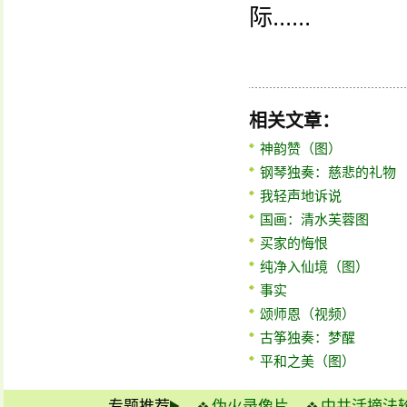
际......
相关文章：
神韵赞（图）
钢琴独奏：慈悲的礼物
我轻声地诉说
国画：清水芙蓉图
买家的悔恨
纯净入仙境（图）
事实
颂师恩（视频）
古筝独奏：梦醒
平和之美（图）
专题推荐
伪火录像片
中共活摘法