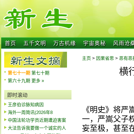
首页
五千文明
万古机缘
宇宙奥秘
风雨沧
主页
>
因果省思
>
恶有恶
横
第七十一期
第七十期
第六十九期
更多 »
即时滚动
王彦伯诊脉知病因
《明史》将严嵩
海外一周简讯(2026年8
一，严嵩父子
中国法轮功学员近期遭迫害案
妄至极，甚至在
大法告诉我要做一个诚实的人