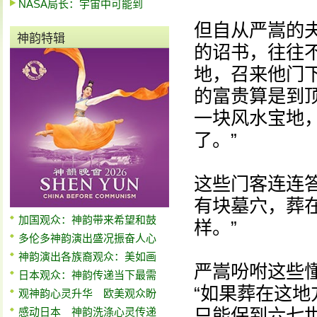
NASA局长：宇宙中可能到
但自从严嵩的
神韵特辑
的诏书，往往
地，召来他门
的富贵算是到
一块风水宝地
了。”
这些门客连连
有块墓穴，葬
加国观众：神韵带来希望和鼓
样。”
多伦多神韵演出盛况振奋人心
神韵演出各族裔观众：美如画
严嵩吩咐这些
日本观众：神韵传递当下最需
“如果葬在这
观神韵心灵升华 欧美观众盼
只能保到六七
感动日本 神韵洗涤心灵传递