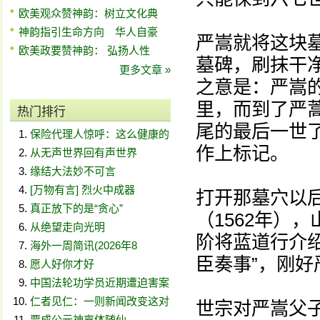
欧美观众赞神韵：树立文化典
神韵指引生命方向 华人自豪
严嵩就将这块
欧美政要赞神韵： 弘扬人性
墓碑，刷抹干
更多文章 »
之意是：严嵩
里，而到了严
热门排行
尾的最后一世
保险代理人惊呼：这么健康的
作上标记。
从无声世界回有声世界
缘结大法妙不可言
[万物有言] 烈火中成器
打开那墓穴以
真正放下的是“贪心”
（1562年）
从绝望走向光明
阶将蓝道行介
海外一周简讯(2026年8
臣奏事”，刚好
愿人好你才好
中国法轮功学员近期遭迫害案
仁者见仁：一则新闻改变这对
世宗对严嵩父
贾成公元神离体随仙