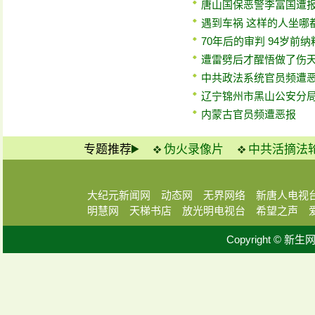
唐山国保恶警李富国遭报
遇到车祸 这样的人坐哪
70年后的审判 94岁前
遭雷劈后才醒悟做了伤
中共政法系统官员频遭
辽宁锦州市黑山公安分
内蒙古官员频遭恶报
专题推荐
伪火录像片
中共活摘法
大纪元新闻网
动态网
无界网络
新唐人电视
明慧网
天梯书店
放光明电视台
希望之声
Copyright © 新