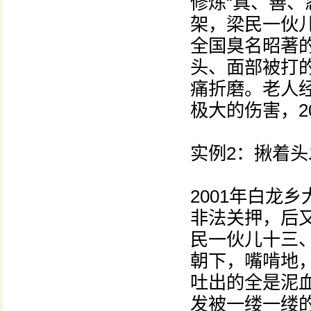
修炼“真、善、
架，梁民一伙
全国臭名昭著
头、面部被打
痛折磨。老人
极大的伤害，2
实例2：揪着
2001年白龙
非法关押，后
民一伙儿十三
朝下，嘴啃地
吐出的全是泥
发被一缕一缕