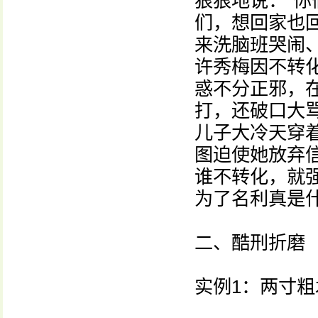
狠狠地说：“
们，想回家也
来洗脑班哭闹
许秀梅因不转
惑不分正邪，
打，还破口大
儿子大冷天穿
图迫使她放弃
谁不转化，就
为了名利真是
二、酷刑折磨
实例1：两寸