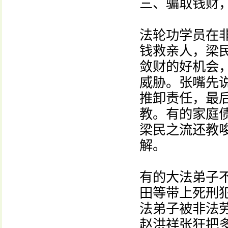
三、骗取钱财
法轮功学员在
钱救亲人，梁
敛财的好机会
威胁。张嘴先
推卸责任，最
教。有的家庭
梁民之流还教
解。
有的大法弟子
田等带上死刑
法弟子被非法
赵洪祥张狂把