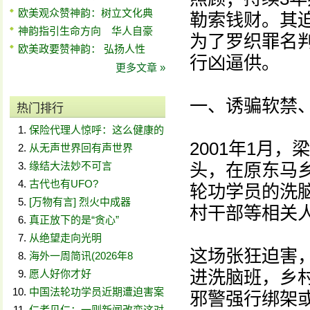
欧美观众赞神韵：树立文化典
勒索钱财。其
神韵指引生命方向 华人自豪
为了罗织罪名
欧美政要赞神韵： 弘扬人性
行凶逼供。
更多文章 »
一、诱骗软禁
热门排行
保险代理人惊呼：这么健康的
2001年1月
从无声世界回有声世界
缘结大法妙不可言
头，在原东马
古代也有UFO?
轮功学员的洗
[万物有言] 烈火中成器
村干部等相关
真正放下的是“贪心”
从绝望走向光明
这场张狂迫害
海外一周简讯(2026年8
进洗脑班，乡
愿人好你才好
中国法轮功学员近期遭迫害案
邪警强行绑架
仁者见仁：一则新闻改变这对