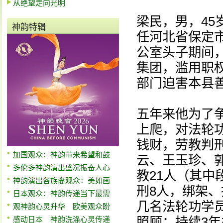
从绝望走向光明
梁民，男，45岁
神韵特辑
任河北省保定市
公室头子期间
集团，滥用职
部门迫害本县
五年来他为了
上爬，对法轮
钱财，劳教判
加国观众：神韵带来希望和鼓
云、王玉珍、
多伦多神韵演出盛况振奋人心
教21人（其中
神韵演出各族裔观众：美如画
刑8人，绑架
日本观众：神韵传递当下最需
几名法轮功学
观神韵心灵升华 欧美观众盼
照顾；持续3
感动日本 神韵洗涤心灵传递