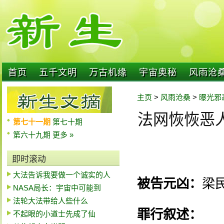
首页
五千文明
万古机缘
宇宙奥秘
风雨沧
主页
>
风雨沧桑
>
曝光邪
法网恢恢恶人
第七十一期
第七十期
第六十九期
更多 »
即时滚动
大法告诉我要做一个诚实的人
被告元凶：
梁
NASA局长：宇宙中可能到
法轮大法带给人些什么
罪行叙述：
不起眼的小道士先成了仙