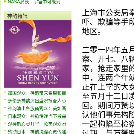
NASA局长：宇宙中可能到
上海市公安局
神韵特辑
吓、欺骗等手
地区。
二零一四年五
察、开七、八
家，抢走家里
中，连两个年
正在上学的大
加国观众：神韵带来希望和鼓
至五月十三日
多伦多神韵演出盛况振奋人心
回。期间万赟
神韵演出各族裔观众：美如画
认他们事先构
日本观众：神韵传递当下最需
一起构陷至检
观神韵心灵升华 欧美观众盼
过期，与万赟
感动日本 神韵洗涤心灵传递