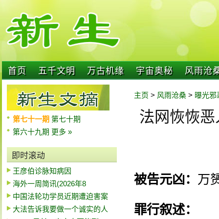
首页
五千文明
万古机缘
宇宙奥秘
风雨沧
主页
>
风雨沧桑
>
曝光邪
法网恢恢恶
第七十一期
第七十期
第六十九期
更多 »
即时滚动
王彦伯诊脉知病因
被告元凶：
万
海外一周简讯(2026年8
中国法轮功学员近期遭迫害案
罪行叙述：
大法告诉我要做一个诚实的人