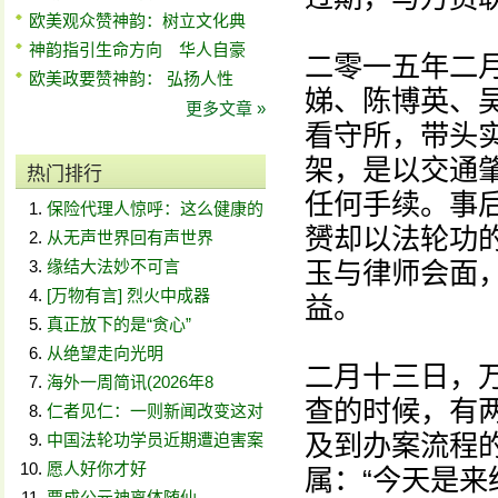
欧美观众赞神韵：树立文化典
神韵指引生命方向 华人自豪
二零一五年二
欧美政要赞神韵： 弘扬人性
娣、陈博英、
更多文章 »
看守所，带头
架，是以交通
热门排行
任何手续。事
保险代理人惊呼：这么健康的
赟却以法轮功
从无声世界回有声世界
缘结大法妙不可言
玉与律师会面
[万物有言] 烈火中成器
益。
真正放下的是“贪心”
从绝望走向光明
二月十三日，
海外一周简讯(2026年8
查的时候，有
仁者见仁：一则新闻改变这对
及到办案流程
中国法轮功学员近期遭迫害案
愿人好你才好
属：“今天是
贾成公元神离体随仙