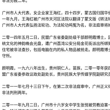
非法劳教二年。
广州市人大代表、女企业家王海红，四十四岁，蒙古国归国华
一年九月，王海红被广州市天河区法院以翻译了蒙文版《转法
广州市人大代表弘扬法轮功、为法轮功鸣冤为名，非法庭审将
二零一四年五月二日，民盟广东省委副处级干部颜明霞博士，
统文化的神韵晚会光盘，遭广州荔湾公安分局金花街派出所绑
住宅被非法查抄，包括电脑在内的私人物品被抢走。颜明霞博
守所。
颜明霞，一九六八年出生，贵州铜仁人，苗族，二零一零年获
盟广东省委参政议政处副处长，贵州民族大学传媒学院副研究
二零一一年七月十三日下午，在第二次非法庭审中，广州正义
非法判刑两年。
二零一一年九月二日，广州市十六岁女中学生张悦被劳教迫害