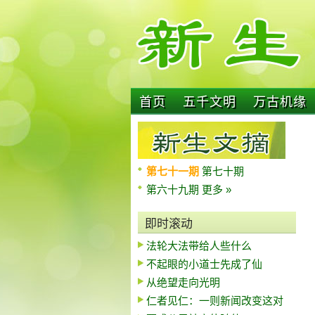
首页
五千文明
万古机缘
第七十一期
第七十期
第六十九期
更多 »
即时滚动
法轮大法带给人些什么
不起眼的小道士先成了仙
从绝望走向光明
仁者见仁：一则新闻改变这对