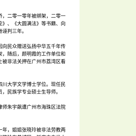
侨，二零一零年被绑架，二零一
轮》、《大圆满法》等书籍、向
她诬判三年。
因向民众赠送弘扬中华五千年传
架，随后，颜明霞的工作单位和
士被非法关押在广州市荔湾区看
四川大学文学博士学位。现任民
员，民族学专业硕士生导师。
律师朱宇飙遭广州市海珠区法院
一年，姐姐张晓玲被非法劳教两