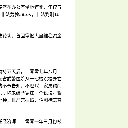
突然在办公室倒地猝死，年仅五
非法劳教395人，非法判刑16
法轮功，曾因掌握大量维稳资金
劫持五天后，二零零七年八月二
东省武警医院从十七楼跳楼身亡
均不予告知，不理睬，家属询问
……均未给予家属一个说法。警
分钟，且严禁拍照，企图掩盖真
任经济师，二零零一年三月份被