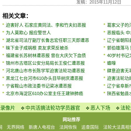
发稿：2015年11月12日
相关文章：
迫害好人 石家庄黄同法、李和竹夫妇恶报
葛家父子的
为人莫欺心 报应警世人
恶报临头 中
湖北省司法厅副厅长鲁志宏任职三天即遭恶
辽宁省朝阳
昧下金子成祸根 卖友求荣反被杀
郭伯雄落马
福建省长苏树林遭恶报 曾在大庆欠下血债
40岁村书
锦州市古塔区公安分局局长王俊仁遭恶报
蟾嚎
河北唐山市市长陈学军迫害法轮功遭恶报
肆意迫害无
黑龙江七台河市610办头目毕树庆遭恶报
迫害法轮功
宁省鞍山市政法委书记梁冰遭恶报
辽宁省阜新
北京市海淀区610办公室主任王建钟肺癌
陕西省勉县
火录像片
中共活摘法轮功学员器官
恶人下场
法轮
网站推荐
网
无界网络
新唐人电视台
法网恢恢
追查国际
法轮大法真相