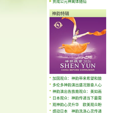
贾成公元神离体随仙
神韵特辑
加国观众：神韵带来希望和鼓
多伦多神韵演出盛况振奋人心
神韵演出各族裔观众：美如画
日本观众：神韵传递当下最需
观神韵心灵升华 欧美观众盼
感动日本 神韵洗涤心灵传递