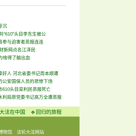
浮沉
共“610”头目李东生被公
县参与迫害者恶报连连
 财新网点名江泽民
记为啥得了脑出血
辜好人 河北省委书记周本顺遭
的公安国保人员的悲惨下场
市610头目栾利民恶报死亡
水利局原党委书记高万全遭恶报
大法在中国
回归的旅程
博物馆
法轮大法网站