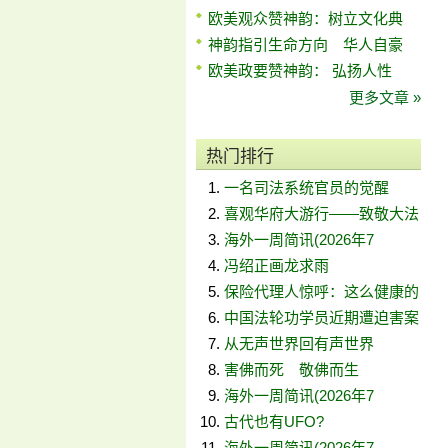
欧美观众赞神韵：树立文化典
神韵指引生命方向 华人自豪
欧美政要赞神韵： 弘扬人性
更多文章 »
热门排行
一名司法系统官员的觉醒
喜观华府大游行——致敬大法
海外一周简讯(2026年7
冯绍正画龙求雨
保险代理人惊呼：这么健康的
中国法轮功学员近期遭迫害案
从无声世界回有声世界
害佛而死 敬佛而生
海外一周简讯(2026年7
古代也有UFO?
海外一周简讯(2026年7