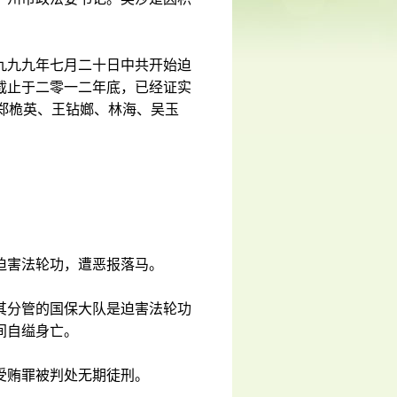
九九九年七月二十日中共开始迫
截止于二零一二年底，已经证实
郑桅英、王钻嫏、林海、吴玉
迫害法轮功，遭恶报落马。
其分管的国保大队是迫害法轮功
间自缢身亡。
受贿罪被判处无期徒刑。