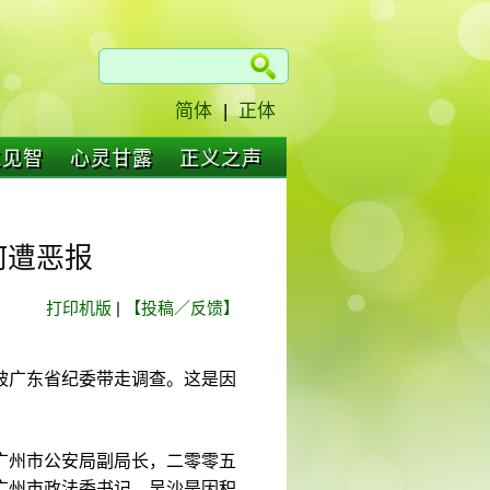
简体
|
正体
仁见智
心灵甘露
正义之声
何遭恶报
打印机版
|
【投稿／反馈】
被广东省纪委带走调查。这是因
广州市公安局副局长，二零零五
广州市政法委书记。吴沙是因积