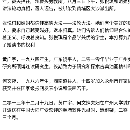
年，被关押在广州槎头劳教所。八月三日下午，张悦琪和姐姐
讲法轮功真相，遭人诬告，被绑架到黄埔区大沙派出所。
张悦琪和姐姐都信仰高德大法——法轮大法。她们有个美好的
人，要求自己越变越好，返本归真。她们告诉人们信仰是合法
着正义、呼唤着良知。张悦琪是个品学兼优的学生，本打算九
了她读书的权利！
黄广宇，一九八四年生，广东饶平人，二零一零年毕业于广州
研究所硕博连读研究生，长期致力于研究和探索古典油画精神
何文婷，一九八六年生，湖南道县人，十四岁加入永州市作家
获奖并在国家级报刊发表小说和漫画若干。
二零一三年十二月十九日，黄广宇、何文婷夫妇在广州大学城
开派送在中国大陆广受欢迎的翻墙软件光盘时，遭绑架，二零
三个月。