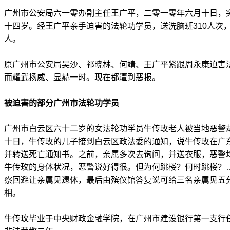
广州市公安局六一零办副主任王广平，二零一零年六月十日，
十四岁。经王广平亲手迫害的法轮功学员，送洗脑班310人次，
人。
原广州市公安局吴沙、祁晓林、何靖、王广平紧跟周永康迫害
而耀武扬威、显赫一时。现在都遭到恶报。
被迫害的部分广州市法轮功学员
广州市白云区六十二岁的女法轮功学员牛传玫老人被当地恶警
十日，牛传玫的儿子接到白云区政法委的通知，说牛传玫在广
并转送死亡通知书。之前，亲属多次去询问，并送衣服，恶警
牛传玫的身体状况，恶警说好得很。但为何跳楼？何时跳楼？
察回避让亲属见遗体，最后由殡仪馆答复说可给三名亲属见五
相。
牛传玫毕业于中央财政金融学院，在广州市建设银行第一支行