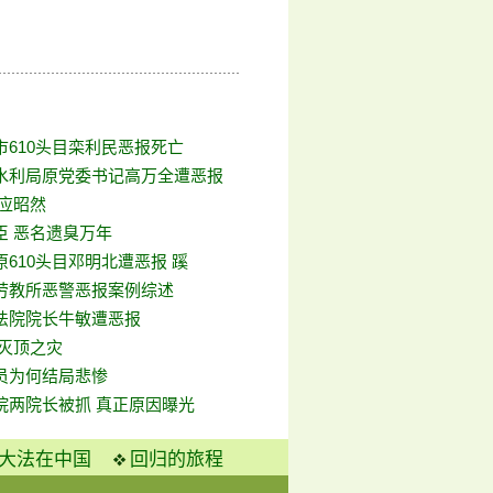
市610头目栾利民恶报死亡
水利局原党委书记高万全遭恶报
报应昭然
臣 恶名遗臭万年
610头目邓明北遭恶报 蹊
劳教所恶警恶报案例综述
法院院长牛敏遭恶报
招灭顶之灾
员为何结局悲惨
院两院长被抓 真正原因曝光
大法在中国
回归的旅程