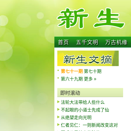
首页
五千文明
万古机缘
第七十一期
第七十期
第六十九期
更多 »
即时滚动
法轮大法带给人些什么
不起眼的小道士先成了仙
从绝望走向光明
仁者见仁：一则新闻改变这对