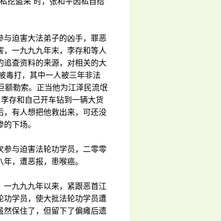
私挖盗采”时，张和平因私自给
参与迫害大法弟子的凶手，罪恶
害，一九九九年末，李存和等人
的追查资料的来源，对相关的大
人被毒打，其中一人被三年非法
巨额勒索。正当他为江泽民流氓
，李存和自己开车钻到一辆大货
后，有人想把他救出来，可还没
惨的下场。
次参与迫害法轮功学员，二零零
八年，遭恶报，患喉癌。
。一九九九年以来，紧跟恶首江
轮功学员，使大批法轮功学员遭
虽然保住了，但留下了偏瘫后遗