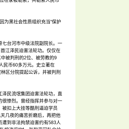
3位在家被勒索，共勒索人民币
月因为黑社会性质组织充当“保护
原七台河市中级法院副院长。一
恶首江泽民迫害法轮功。仅仅在
中被判刑的2位、被劳教的9
人民币60多万元。史立著在
察院林区分院提起公诉，并被判刑
江泽民流氓集团迫害法轮功，直
的很惨烈。曾经指挥并参与对一
、被扣上大挂等酷刑逼迫学员
几天几夜的痛苦折磨后，再把他
遭到非法拘禁迫害约有583人