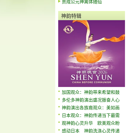
贾成公元神离体随仙
神韵特辑
加国观众：神韵带来希望和鼓
多伦多神韵演出盛况振奋人心
神韵演出各族裔观众：美如画
日本观众：神韵传递当下最需
观神韵心灵升华 欧美观众盼
感动日本 神韵洗涤心灵传递