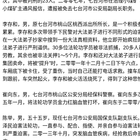
次，其中被判刑的23人。二零零七年，七台河市在治理小煤矿“
小煤矿主通风报信，遭报被免去七台河市公安局副局长职务。
李存和，男，原七台河市桃山区桃西派出所所长，是一个积极
累累。李存和多次带领手下民警对大法弟子进行不同形式的迫
在一大法弟子抄家中搜到一份大法真相资料，他立即开始疯狂
法弟子进行严刑逼供。30多位法轮功学员被非法抓捕，20多
劳教，其余也被非法关押1～5个月。李存和还对大法弟子进行
集团卖命，将被“提升”时，二零零一年十二月十二日下午六点
车厢底下被卡住，受了重伤，当时自己还能打电话求救。撞车
到跟前，车突然起火，李存和被火活活烧死了，得到了这种悲
崔向东，男，七台河市桃山区公安分局经保科警察。崔向东多
五年一月，将法轮功学员金力红脑血管打坏，崔向东于二零零
陈举，男，五十五岁，现任七台河市公安局国保支队副支队长
泽民迫害法轮功，一直参与、配合、指使、并亲自参与迫害法
到严重迫害。二零一三年十月，突发脑血管疾病，经抢救后命