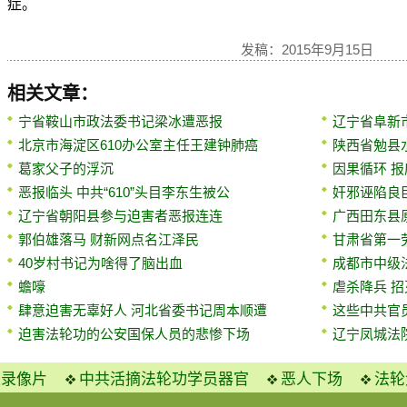
症。
发稿：2015年9月15日
相关文章：
宁省鞍山市政法委书记梁冰遭恶报
辽宁省阜新
北京市海淀区610办公室主任王建钟肺癌
陕西省勉县
葛家父子的浮沉
因果循环 
恶报临头 中共“610”头目李东生被公
奸邪诬陷良
辽宁省朝阳县参与迫害者恶报连连
广西田东县原
郭伯雄落马 财新网点名江泽民
甘肃省第一
40岁村书记为啥得了脑出血
成都市中级
蟾嚎
虐杀降兵 
肆意迫害无辜好人 河北省委书记周本顺遭
这些中共官
迫害法轮功的公安国保人员的悲惨下场
辽宁凤城法
火录像片
中共活摘法轮功学员器官
恶人下场
法轮