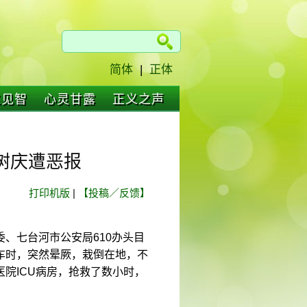
简体
|
正体
仁见智
心灵甘露
正义之声
树庆遭恶报
打印机版
|
【投稿／反馈】
、七台河市公安局610办头目
车时，突然晕厥，栽倒在地，不
院ICU病房，抢救了数小时，