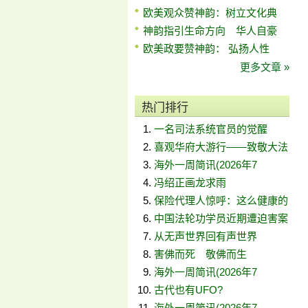
欧美观众赞神韵：树立文化典
神韵指引生命方向 华人自豪
欧美政要赞神韵： 弘扬人性
更多文章 »
热门排行
一名司法系统官员的觉醒
喜观华府大游行——致敬大法
海外一周简讯(2026年7
冯绍正画龙求雨
保险代理人惊呼：这么健康的
中国法轮功学员近期遭迫害案
从无声世界回有声世界
害佛而死 敬佛而生
海外一周简讯(2026年7
古代也有UFO?
海外一周简讯(2026年7