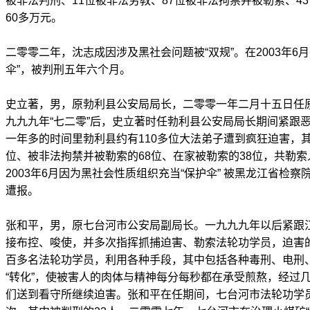
被非法判刑、11位被非法劳教、87位被非法拘禁并被勒索、4
60多万元。
二零零二年，沈志成因涉及黑社会问题被“双规”。在2003年6
伞”，被判刑五年六个月。
史立著，男，原勃利县公安局局长，二零零一年二月十五日任
九九九年“七二零”后，史立著时任勃利县公安局局长期间紧跟
一年多的时间里勃利县约有110多位大法弟子遭到疯狂迫害，其
位、被非法拘禁并被勒索的68位、在家被勒索的38位，共勒索
2003年6月因为黑社会性质组织充当“保护伞” 被黑龙江省检
遭报。
张和平，男，原七台河市公安局副局长。一九九九年以后紧跟
接布控、唆使，并多次指挥抓捕迫害、勒索法轮功学员，迫害
百多名法轮功学员，利用各种手段，其中包括各种毒刑、电刑
“转化”，使被害人的肉体与精神每分每秒都在承受煎熬，经过
们送到看守所继续迫害。张和平在任期间，七台河市法轮功学员