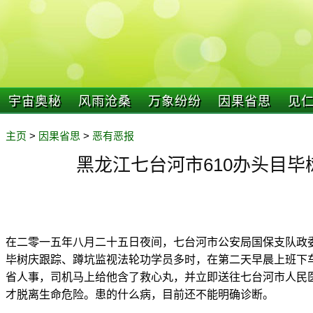
宇宙奥秘
风雨沧桑
万象纷纷
因果省思
见
主页
>
因果省思
>
恶有恶报
黑龙江七台河市610办头目毕
在二零一五年八月二十五日夜间，七台河市公安局国保支队政委
毕树庆跟踪、蹲坑监视法轮功学员多时，在第二天早晨上班下
省人事，司机马上给他含了救心丸，并立即送往七台河市人民医
才脱离生命危险。患的什么病，目前还不能明确诊断。