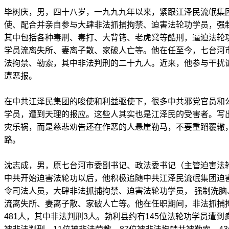
毕树庆，男，四十八岁，一九九九年以来，紧跟江泽民流氓集
使、配合并亲自参与大肆非法抓捕拘禁、迫害法轮功学员，强
其中包括各种毒刑、毒打、大背铐、老虎凳等酷刑，逼迫法轮功
学员流离失所、妻离子散、家破人亡等。他在任至今，七台河市
法拘禁、勒索，其中非法判刑的二十九人。近来，他参与干扰
遭恶报。
在中共江泽民集团的唆使和利益驱使下，很多中共邪党官员和
学员，遭到天理的报应。这些人其实也是江泽民的受害者。写
灾乐祸，而是慈悲劝告还在作恶的人悬崖勒马，不要重蹈覆辙
路。
沈志成，男，原七台河市委副书记、政法委书记（主管迫害法轮
中共开始迫害法轮功以后，他积极追随中共江泽民流氓集团迫
令司法人员，大肆非法抓捕拘禁、迫害法轮功学员， 强制洗脑
流离失所、妻离子散、家破人亡等。他在任职期间，非法抓捕
481人，其中非法判刑3人。勃利县约有145位法轮功学员遭