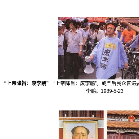
“上帝降旨：废李鹏”
“上帝降旨：废李鹏”。戒严后民众普遍
李鹏。1989-5-23