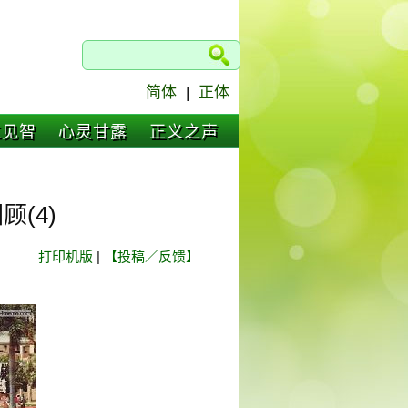
简体
|
正体
仁见智
心灵甘露
正义之声
(4)
打印机版
|
【投稿／反馈】