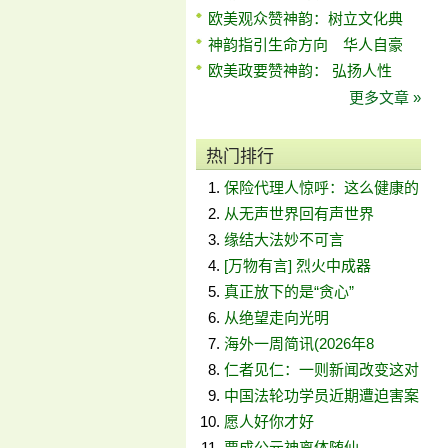
欧美观众赞神韵：树立文化典
神韵指引生命方向 华人自豪
欧美政要赞神韵： 弘扬人性
更多文章 »
热门排行
保险代理人惊呼：这么健康的
从无声世界回有声世界
缘结大法妙不可言
[万物有言] 烈火中成器
真正放下的是“贪心”
从绝望走向光明
海外一周简讯(2026年8
仁者见仁：一则新闻改变这对
中国法轮功学员近期遭迫害案
愿人好你才好
贾成公元神离体随仙