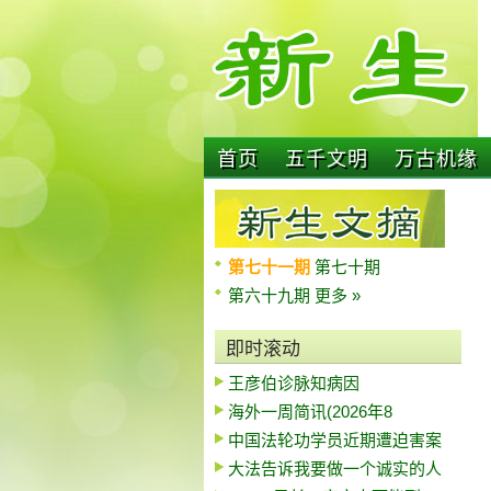
首页
五千文明
万古机缘
第七十一期
第七十期
第六十九期
更多 »
即时滚动
王彦伯诊脉知病因
海外一周简讯(2026年8
中国法轮功学员近期遭迫害案
大法告诉我要做一个诚实的人