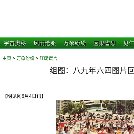
宇宙奥秘
风雨沧桑
万象纷纷
因果省思
见
主页
>
万象纷纷
>
红朝谎言
组图：八九年六四图片回顾
【明见网6月4日讯】