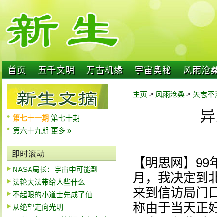
首页
五千文明
万古机缘
宇宙奥秘
风雨沧
主页
>
风雨沧桑
>
矢志不
异
第七十一期
第七十期
第六十九期
更多 »
即时滚动
【明思网】99
NASA局长：宇宙中可能到
月，我决定到北
法轮大法带给人些什么
来到信访局门
不起眼的小道士先成了仙
称由于当天正
从绝望走向光明