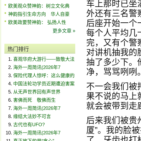
车上那时已坐
欧美观众赞神韵：树立文化典
外还有三名警
神韵指引生命方向 华人自豪
后座开始一个
欧美政要赞神韵： 弘扬人性
更多文章 »
每个人平均几
完，又有个警
热门排行
对讲机抽我的
喜观华府大游行——致敬大法
抽了多少下。
海外一周简讯(2026年7
净，骂骂咧咧
保险代理人惊呼：这么健康的
中国法轮功学员近期遭迫害案
不一会我们被
从无声世界回有声世界
果不说的马上
害佛而死 敬佛而生
就会被带到走
海外一周简讯(2026年7
缘结大法妙不可言
后来我们被贵
古代也有UFO?
厦”。我的脸
海外一周简讯(2026年7
了，牙齿也打
真正放下的是“贪心”