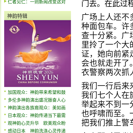
仁者见仁：一则新闻改变这对
门去。在此过
广场上人还不
神韵特辑
种面包车。许
查十分紧。广
里拎了一个大
证，她向前紧
会也就走开了
衣警察两次抓
我们一行后来
加国观众：神韵带来希望和鼓
我们七个人在
多伦多神韵演出盛况振奋人心
举起来不到一
神韵演出各族裔观众：美如画
也呼啸而至。
日本观众：神韵传递当下最需
把我们推上警
观神韵心灵升华 欧美观众盼
感动日本 神韵洗涤心灵传递