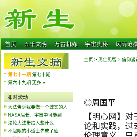
首页
五千文明
万古机缘
宇宙奥秘
风雨沧
主页
>
见仁见智
>
信仰漫
第七十一期
第七十期
第六十九期
更多 »
即时滚动
◎周国平
大法告诉我要做一个诚实的人
NASA局长：宇宙中可能到
【明心网】对
法轮大法带给人些什么
论和实践，过
不起眼的小道士先成了仙
伦理意义，只