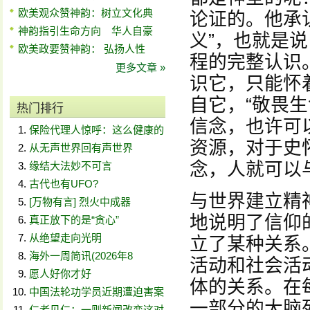
欧美观众赞神韵：树立文化典
论证的。他承
神韵指引生命方向 华人自豪
义”，也就是
欧美政要赞神韵： 弘扬人性
程的完整认识
更多文章 »
识它，只能怀
自它，“敬畏
热门排行
信念，也许可
保险代理人惊呼：这么健康的
资源，对于史
从无声世界回有声世界
念，人就可以
缘结大法妙不可言
古代也有UFO?
与世界建立精
[万物有言] 烈火中成器
地说明了信仰
真正放下的是“贪心”
从绝望走向光明
立了某种关系
海外一周简讯(2026年8
活动和社会活
愿人好你才好
体的关系。在
中国法轮功学员近期遭迫害案
一部分的大脑
仁者见仁：一则新闻改变这对