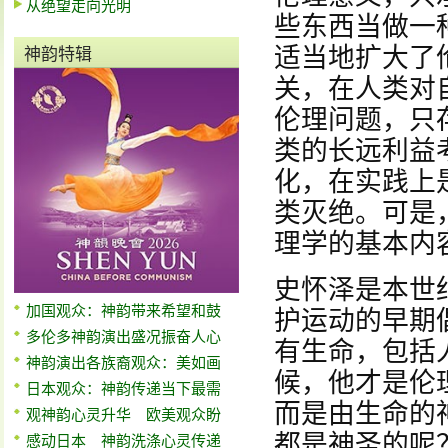
从绝望走向光明
些东西当做一
适当地扩大了
神韵特辑
关，在人类对
伦理问题，只
类的长远利益
化，在实践上
类灭绝。可是
理学的基本内
史怀泽是本世
加国观众：神韵带来希望和鼓
护运动的早期
多伦多神韵演出盛况振奋人心
有生命，包括
神韵演出各族裔观众：美如画
候，他才是伦
日本观众：神韵传递当下最需
而是由生命的
观神韵心灵升华 欧美观众盼
都是神圣的呢
感动日本 神韵洗涤心灵传递