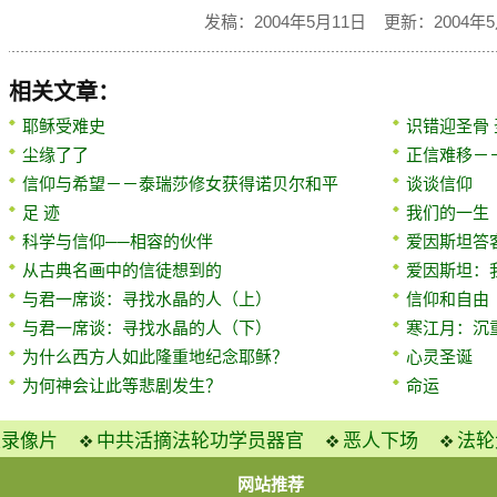
发稿：2004年5月11日 更新：2004年5
相关文章：
耶稣受难史
识错迎圣骨
尘缘了了
正信难移－
信仰与希望－－泰瑞莎修女获得诺贝尔和平
谈谈信仰
足 迹
我们的一生
科学与信仰──相容的伙伴
爱因斯坦答
从古典名画中的信徒想到的
爱因斯坦：
与君一席谈：寻找水晶的人（上）
信仰和自由
与君一席谈：寻找水晶的人（下）
寒江月：沉
为什么西方人如此隆重地纪念耶稣？
心灵圣诞
为何神会让此等悲剧发生？
命运
火录像片
中共活摘法轮功学员器官
恶人下场
法轮
网站推荐