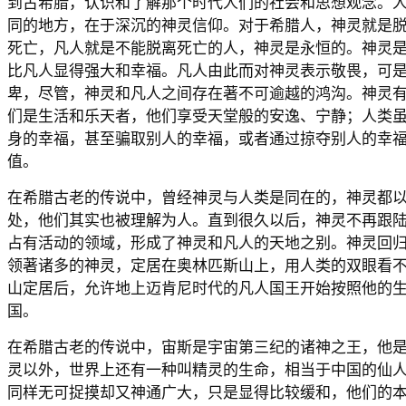
到古希腊，认识和了解那个时代人们的社会和思想观念。
同的地方，在于深沉的神灵信仰。对于希腊人，神灵就是
死亡，凡人就是不能脱离死亡的人，神灵是永恒的。神灵
比凡人显得强大和幸福。凡人由此而对神灵表示敬畏，可
卑，尽管，神灵和凡人之间存在著不可逾越的鸿沟。神灵
们是生活和乐天者，他们享受天堂般的安逸、宁静；人类
身的幸福，甚至骗取别人的幸福，或者通过掠夺别人的幸
值。
在希腊古老的传说中，曾经神灵与人类是同在的，神灵都
处，他们其实也被理解为人。直到很久以后，神灵不再跟
占有活动的领域，形成了神灵和凡人的天地之别。神灵回
领著诸多的神灵，定居在奥林匹斯山上，用人类的双眼看
山定居后，允许地上迈肯尼时代的凡人国王开始按照他的
国。
在希腊古老的传说中，宙斯是宇宙第三纪的诸神之王，他
灵以外，世界上还有一种叫精灵的生命，相当于中国的仙
同样无可捉摸却又神通广大，只是显得比较缓和，他们的