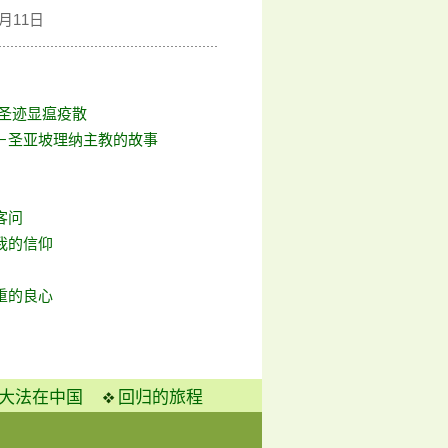
月11日
 圣迹显瘟疫散
－圣亚坡理纳主教的故事
客问
我的信仰
重的良心
大法在中国
回归的旅程