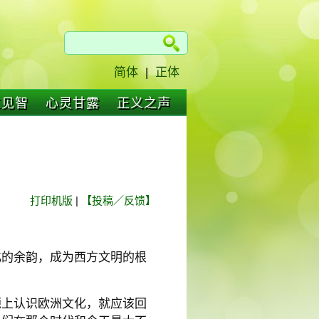
简体
|
正体
仁见智
心灵甘露
正义之声
打印机版
|
【投稿／反馈】
化的余韵，成为西方文明的根
源上认识欧洲文化，就应该回