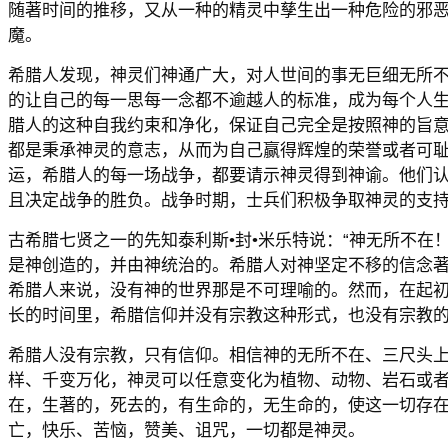
随著时间的推移，又从一种的精灵中孳生出一种危险的邪恶
魔。
希腊人发现，神灵们神通广大，对人世间的事无巨细无所
的让自己的每一思每一念都不逾越人的标准，成为每个人
腊人的这种自我约束和净化，保证自己完全是按照神的旨
都是秉承神灵的意志，从而为自己赢得辉煌的荣誉或者可
运，希腊人的每一场战争，都要请示神灵得到神谕。他们
且决定战争的胜负。战争时期，士兵们积极争取神灵的支
古希腊七贤之一的先知泰利斯•封•米乐特说：“神无所不在
是神创造的，并由神统治的。希腊人对神坚定不移的信念
希腊人来说，没有神的世界那是不可理喻的。然而，在起
长的时间里，希腊信仰并没有宗教这种形式，也没有宗教
希腊人没有宗教，只有信仰。相信神的无所不在、三尺头
样、千变万化，神灵可以任意变化为植物、动物、岩石或
在，生著的，死去的，有生命的，无生命的，使这一切存
亡，快乐、苦恼，赞美、诅咒，一切都是神灵。