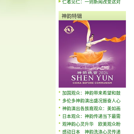
仁者见仁：一则新闻改变这对
神韵特辑
加国观众：神韵带来希望和鼓
多伦多神韵演出盛况振奋人心
神韵演出各族裔观众：美如画
日本观众：神韵传递当下最需
观神韵心灵升华 欧美观众盼
感动日本 神韵洗涤心灵传递