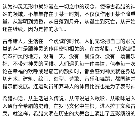
认为神灵无形中就弥漫在一切之中的观念，使得古希腊的
殊的领域，不单单存在于某一时刻，不仅仅作用于某个隆
量，从黎明到黄昏，从日落到月升，从诞生到死亡，从开
还在继续，因为是神的永恒。
古希腊人，生活在一个虔诚的时代。人们无论把自己的眼
类的存在是跟神灵的作用密切相关的。在古希腊，“从家庭
祭奉神灵的地方，没有一天、没有一餐膳食、没有一场音
祀、不带对神灵的问候。人们遇见每一件事情，信奉每一
论在幸福的欢呼或是痛苦的颤抖时，都会感到神灵就在身
切艺术、建筑、绘画、造型、诗歌、音乐和舞蹈，都围绕
指示而发展。连运动员和养马人的体育比赛也是为了表彰神
希腊神话，从生活进入传说，从传说进入歌咏，从歌咏进
入通行全希腊的史诗，在罗马文化中生根，进入拉丁文和
泉。就这样，希腊文明在历史的大舞台上演出了五彩缤纷