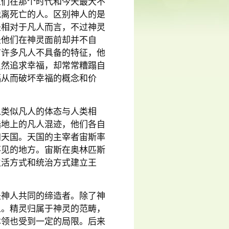
人们在那个时代和今天最大不
脱离死亡的人。区别神人的是
是相对于凡人而言，不过神灵
是他们在神灵面前却并不自
有许多凡人不具备的特征，他
虽然追求幸福，却常常糟蹋自
福从而破坏幸福的概念和价
以类似凡人的体态与人类相
陆地上的凡人混迹，他们各自
归天国。天国的主宰者宙斯率
不见的地方。宙斯在奥林匹斯
生活方式和统治方式建立王
是神人共同的缔造者。除了神
人。精灵归属于神灵的范畴，
本领也受到一定的局限。后来