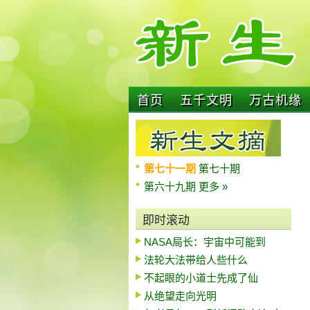
首页
五千文明
万古机缘
第七十一期
第七十期
第六十九期
更多 »
即时滚动
NASA局长：宇宙中可能到
法轮大法带给人些什么
不起眼的小道士先成了仙
从绝望走向光明