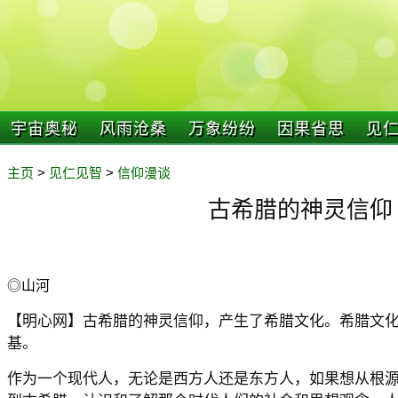
宇宙奥秘
风雨沧桑
万象纷纷
因果省思
见
主页
>
见仁见智
>
信仰漫谈
古希腊的神灵信仰
◎山河
【明心网】古希腊的神灵信仰，产生了希腊文化。希腊文
基。
作为一个现代人，无论是西方人还是东方人，如果想从根