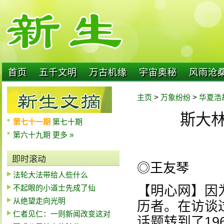
首页
五千文明
万古机缘
宇宙奥秘
风雨沧
主页
>
万象纷纷
>
华夏浩
斯大林
第七十一期
第七十期
第六十九期
更多 »
即时滚动
◎王友琴
法轮大法带给人些什么
不起眼的小道士先成了仙
【明心网】因
从绝望走向光明
历者。在访谈
仁者见仁：一则新闻改变这对
话题转到了19