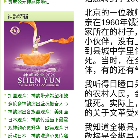
贾成公元神离体随仙
北京的一位教
神韵特辑
亲在1960年
家所在的村子
小伙伴，没有
到县城中学里
死。当时，在
体，有的还有
我听得目瞪口
的农村人民，
加国观众：神韵带来希望和鼓
饿死。实际上
多伦多神韵演出盛况振奋人心
的关于文革受
神韵演出各族裔观众：美如画
日本观众：神韵传递当下最需
我知道全椒县
观神韵心灵升华 欧美观众盼
敬梓是全椒县
感动日本 神韵洗涤心灵传递