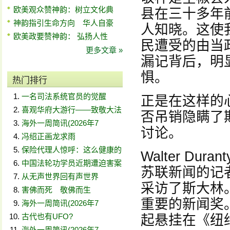
欧美观众赞神韵：树立文化典
县在三十多年
神韵指引生命方向 华人自豪
人知晓。这使
欧美政要赞神韵： 弘扬人性
民遭受的由当
更多文章 »
漏记背后，明
惧。
热门排行
一名司法系统官员的觉醒
正是在这样的
喜观华府大游行——致敬大法
否吊销隐瞒了
海外一周简讯(2026年7
讨论。
冯绍正画龙求雨
保险代理人惊呼：这么健康的
Walter Du
中国法轮功学员近期遭迫害案
苏联新闻的记
从无声世界回有声世界
采访了斯大林
害佛而死 敬佛而生
重要的新闻奖
海外一周简讯(2026年7
古代也有UFO?
起悬挂在《纽
海外一周简讯(2026年7