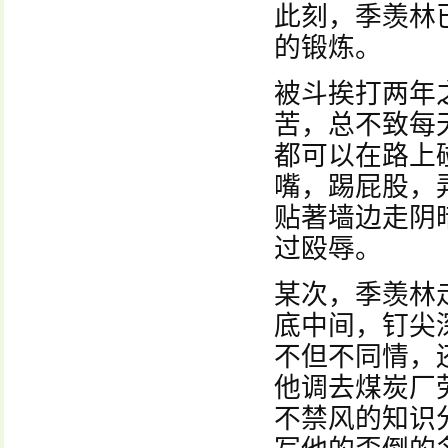
此刻，季羡林
的锻炼。
被斗挨打两年
苦，总不致每
都可以在路上
嘴，踢屁股，
贴著墙边走阴
过殴辱。
某次，季羡林
底中间，钉尖
不但不同情，
他调去煤炭厂
不禁风的知识