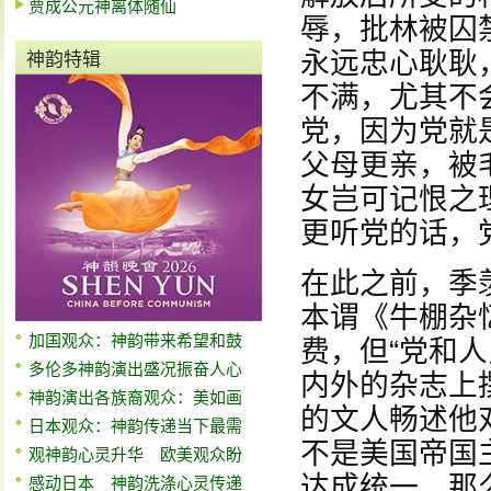
贾成公元神离体随仙
辱，批林被囚
永远忠心耿耿
神韵特辑
不满，尤其不
党，因为党就
父母更亲，被
女岂可记恨之
更听党的话，
在此之前，季
本谓《牛棚杂
加国观众：神韵带来希望和鼓
费，但“党和
多伦多神韵演出盛况振奋人心
内外的杂志上
神韵演出各族裔观众：美如画
的文人畅述他
日本观众：神韵传递当下最需
不是美国帝国
观神韵心灵升华 欧美观众盼
达成统一，那
感动日本 神韵洗涤心灵传递