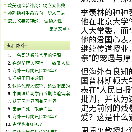
欧美观众赞神韵：树立文化典
季羡林的种种
神韵指引生命方向 华人自豪
他在北京大学
欧美政要赞神韵： 弘扬人性
更多文章 »
人大常委，而
他的爱国心表
热门排行
继续传道授业
一名司法系统官员的觉醒
亲”的宠遇与
喜观华府大游行——致敬大法
但海外有良知
海外一周简讯(2026年7
冯绍正画龙求雨
国普林斯顿大
保险代理人惊呼：这么健康的
表在“人民日报
中国法轮功学员近期遭迫害案
批判，并认为
从无声世界回有声世界
史无前例的残
害佛而死 敬佛而生
爱？这是什么
海外一周简讯(2026年7
古代也有UFO?
周质平教授批
海外一周简讯(2026年7