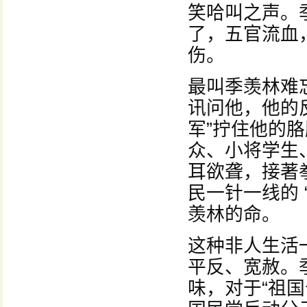
笑哈叫之声。
了，五官流血
伤。
最叫季羡林难忘
讯问他，他的
军”拧住他的
众、小将学生
耳欲聋，接著
民一针一线的
羡林的命。
这种非人生活
平反、宽赦。
味，对于“祖