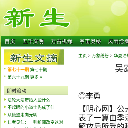
首页
五千文明
万古机缘
宇宙奥秘
风雨沧
主页
>
万象纷纷
>
华夏浩
吴
第七十一期
第七十期
第六十九期
更多 »
即时滚动
◎李勇
法轮大法带给人些什么
不起眼的小道士先成了仙
【明心网】公
从绝望走向光明
表了一篇由季
仁者见仁：一则新闻改变这对
解放后所受的