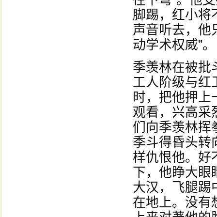
往下弯”。他
脚踢，红小将
声音听去，他
动学术权威”。
季羡林在被批
工人阶级与红
时，把他押上
观看，兴高采
们向季羡林挥
季斗得昏头转
样仇恨他。好
下，他睁大眼
大汉，飞腿踢
在地上。没有