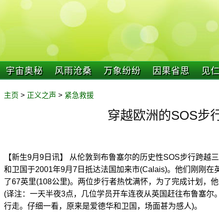
宇宙奥秘
风雨沧桑
万象纷纷
因果省思
见
主页
>
正义之声
>
紧急救援
穿越欧洲的SOS步
【新生9月9日讯】 从伦敦到布鲁塞尔的历史性SOS步行跨越三个欧
和卫国于2001年9月7日抵达法国加来市(Calais)。他们刚刚在
了67英里(108公里)。两位步行者热忱满怀，为了完成计划
(译注：一天半夜3点，几位学员开车连夜从英国赶往布鲁塞尔
行走。仔细一看，原来是爱德华和卫国，场面甚为感人)。