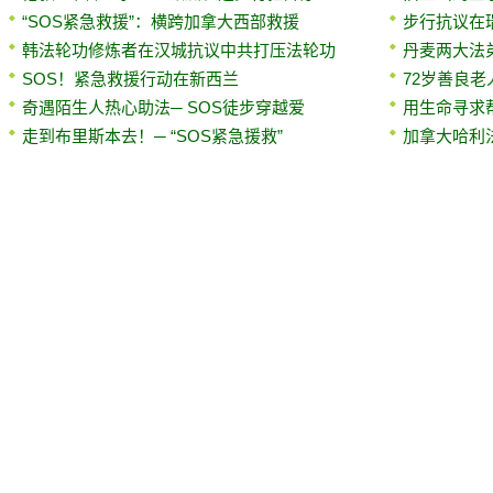
“SOS紧急救援”：横跨加拿大西部救援
步行抗议在
韩法轮功修炼者在汉城抗议中共打压法轮功
丹麦两大法
SOS！紧急救援行动在新西兰
72岁善良老
奇遇陌生人热心助法─ SOS徒步穿越爱
用生命寻求帮
走到布里斯本去！─ “SOS紧急援救”
加拿大哈利