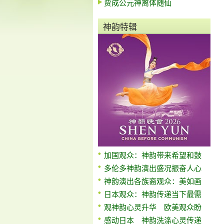
贾成公元神离体随仙
神韵特辑
加国观众：神韵带来希望和鼓
多伦多神韵演出盛况振奋人心
神韵演出各族裔观众：美如画
日本观众：神韵传递当下最需
观神韵心灵升华 欧美观众盼
感动日本 神韵洗涤心灵传递