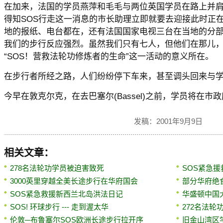
在加来，法国的学员燕萍和毛毛与两位英国学员在路上并
得知SOS行走这一消息的市长助理立即就要去迎接此时正
地的报纸、电台都在，还有法国国家电视三台在当地的分
我们的步行反应强烈。虽然我们只有七人，但他们在那儿
“SOS！营救法轮功修炼者的生命”这一活动的意义所在。
在步行者所经之路，人们纷纷停下车来，甚至调头回来与学
今早在敦克尔克，在去巴塞尔(Bassel)之前，学员将在
发稿：2001年9月9日
相关文章：
278名法轮功学员被迫害致死
SOS紧急
3000英里穿越全美长途步行在华府国会
部分华府绝
SOS紧急救援新西兰北岛洪法日记
华盛顿中国
SOS! 环球步行 --- 走到渥太华
272名法轮
伦敦─布鲁塞尔SOS欧洲长途步行拉开序
旧金山湾区