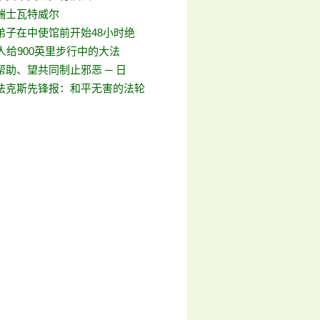
瑞士瓦特威尔
弟子在中使馆前开始48小时绝
人给900英里步行中的大法
助、望共同制止邪恶 ─ 日
法克斯先锋报：和平无害的法轮