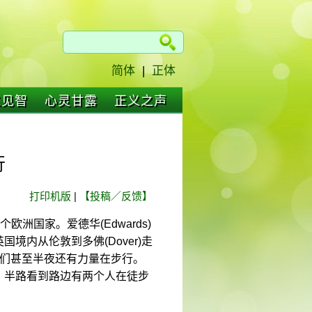
简体
|
正体
仁见智
心灵甘露
正义之声
行
打印机版
|
【投稿／反馈】
洲国家。爱德华(Edwards)
英国境内从伦敦到多佛(Dover)走
，他们甚至半夜还有力量在步行。
。半路看到路边有两个人在徒步