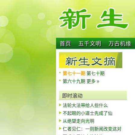
首页
五千文明
万古机缘
第七十一期
第七十期
第六十九期
更多 »
即时滚动
法轮大法带给人些什么
不起眼的小道士先成了仙
从绝望走向光明
仁者见仁：一则新闻改变这对