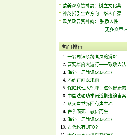
欧美观众赞神韵：树立文化典
神韵指引生命方向 华人自豪
欧美政要赞神韵： 弘扬人性
更多文章 »
热门排行
一名司法系统官员的觉醒
喜观华府大游行——致敬大法
海外一周简讯(2026年7
冯绍正画龙求雨
保险代理人惊呼：这么健康的
中国法轮功学员近期遭迫害案
从无声世界回有声世界
害佛而死 敬佛而生
海外一周简讯(2026年7
古代也有UFO?
海外一周简讯(2026年7