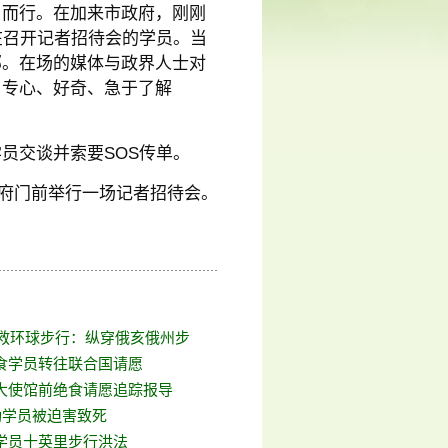
肩而行。在加来市政府，刚刚
在召开记者招待会的学员。当
部。在场的媒体与政界人士对
，专心、好奇、急于了解
员交谈并索要SOS传单。
市政府门前举行一场记者招待会。
援救环球步行：纵穿俄亥俄州步
食学员转往联合国请愿
大使馆前绝食请愿追踪报导
功学员被迫害致死
学员十英里步行洪法