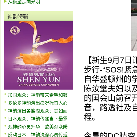
从绝望走向光明
神韵特辑
【新生9月7日
步行-“SOS
自华盛顿州的
陈汝堂夫妇以
加国观众：神韵带来希望和鼓
的国会山前召
多伦多神韵演出盛况振奋人心
音，路透社及
神韵演出各族裔观众：美如画
程。
日本观众：神韵传递当下最需
观神韵心灵升华 欧美观众盼
今晨的DC晴
感动日本 神韵洗涤心灵传递