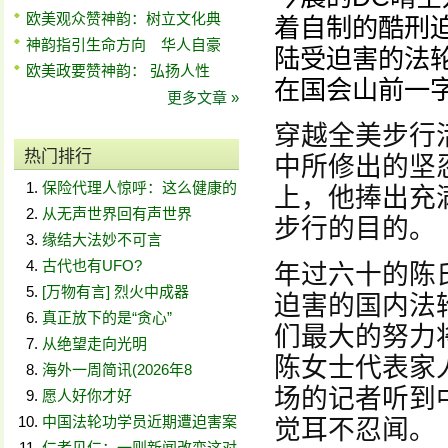
欧美观众赞神韵：树立文化典
着自制的酷刑迫
神韵指引生命方向 华人自豪
陆受迫害的法轮
欧美政要赞神韵： 弘扬人性
在国会山前一
更多文章 »
穿越全美步行
热门排行
中所修出的坚
保险代理人惊呼：这么健康的
上，他捧出充
从无声世界回有声世界
步行的目的。
缘结大法妙不可言
古代也有UFO?
年过六十的陈
[万物有言] 烈火中成器
迫害的国内法
真正放下的是“贪心”
们最大的努力
从绝望走向光明
陈女士代表家
海外一周简讯(2026年8
场的记者听到
愿人好你才好
中国法轮功学员近期遭迫害案
觉耳不忍闻。
仁者见仁：一则新闻改变这对