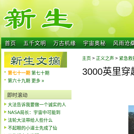
首页
五千文明
万古机缘
宇宙奥秘
风雨沧
主页
>
正义之声
>
紧急救
3000英里
第七十一期
第七十期
第六十九期
更多 »
即时滚动
大法告诉我要做一个诚实的人
NASA局长：宇宙中可能到
法轮大法带给人些什么
不起眼的小道士先成了仙