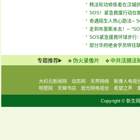
韩法轮功修炼者在汉城
SOS！紧急救援行动在
奇遇陌生人热心助法─ 
走到布里斯本去！─ “S
SOS紧急援救环球步行
部分华府绝食学员转往
专题推荐
伪火录像片
中共活摘法
大纪元新闻网
动态网
无界网络
新唐人电视
明慧网
天梯书店
放光明电视台
希望之声
Copyright © 新