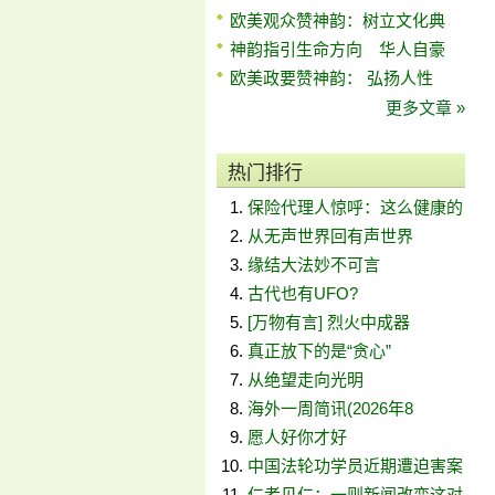
欧美观众赞神韵：树立文化典
神韵指引生命方向 华人自豪
欧美政要赞神韵： 弘扬人性
更多文章 »
热门排行
保险代理人惊呼：这么健康的
从无声世界回有声世界
缘结大法妙不可言
古代也有UFO?
[万物有言] 烈火中成器
真正放下的是“贪心”
从绝望走向光明
海外一周简讯(2026年8
愿人好你才好
中国法轮功学员近期遭迫害案
仁者见仁：一则新闻改变这对