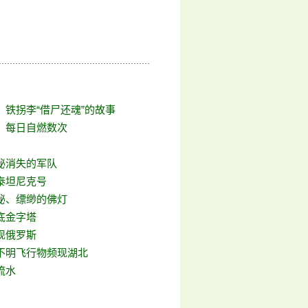
：铁拐李“借尸还魂”的故事
 每日自燃数次
秘消失的军队
泰坦尼克号
秘、缥缈的佛灯
底金字塔
现俄罗斯
不明飞行物频现湖北
流水