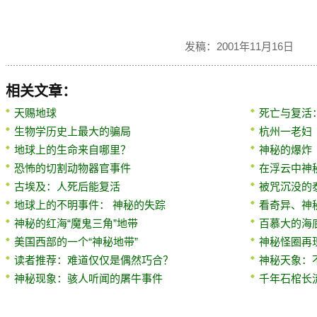
发稿：2001年11月16日
相关文章：
天赐地球
死亡与复活
生物学历史上最大的骗局
杭州一老妇
地球上的生命来自哪里？
神秘的爆炸
恐怖的切割动物器官事件
在浮云中神
古埃及：人死后能复活
被咒沉没的
地球上的不明事件： 神秘的失踪
看奇异、神
神秘的红海“魔鬼三角”地带
百慕大的海
美国西部的一个“神秘地带”
神秘怪圈再
读者推荐：难道仅仅是偶然巧合？
神秘天象：
神秘现象：骇人听闻的屠牛事件
千年石棺长