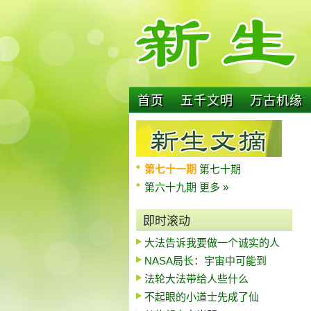
首页
五千文明
万古机缘
第七十一期
第七十期
第六十九期
更多 »
即时滚动
大法告诉我要做一个诚实的人
NASA局长：宇宙中可能到
法轮大法带给人些什么
不起眼的小道士先成了仙