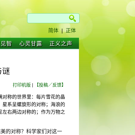
简体
|
正体
仁见智
心灵甘露
正义之声
与谜
打印机版
|
【投稿／反馈】
满对称的世界里：每片雪花的晶
；星系呈螺旋形的对称；海浪的
呈左右两边对称的；作为万物之
完美的对称？科学家们对这一