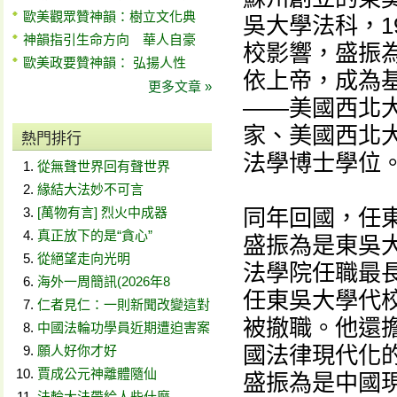
歐美觀眾贊神韻：樹立文化典
吳大學法科，1
神韻指引生命方向 華人自豪
校影響，盛振
歐美政要贊神韻： 弘揚人性
依上帝，成為
更多文章 »
——美國西北
家、美國西北大
熱門排行
法學博士學位
從無聲世界回有聲世界
緣結大法妙不可言
[萬物有言] 烈火中成器
同年回國，任
真正放下的是“貪心”
盛振為是東吳
從絕望走向光明
法學院任職最長
海外一周簡訊(2026年8
任東吳大學代校
仁者見仁：一則新聞改變這對
被撤職。他還
中國法輪功學員近期遭迫害案
國法律現代化的
願人好你才好
賈成公元神離體隨仙
盛振為是中國
法輪大法帶給人些什麼