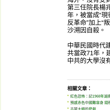
第三任院長楊兆
年，被當成“現
反革命”加上“
沙溯因自殺。
中華民國時代
共當政71年，
中共的大學沒
相關文章：
紅色恐怖：記1968年
預感赤色中國難容身 錢
古琴大師的悲劇