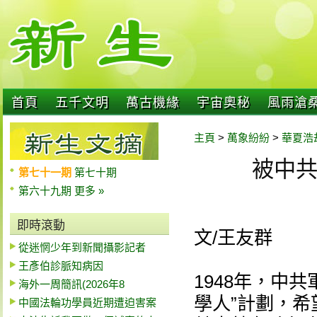
首頁
五千文明
萬古機緣
宇宙奧秘
風雨滄
主頁
>
萬象紛紛
>
華夏浩
被中
第七十一期
第七十期
第六十九期
更多 »
即時滾動
文/王友群
從迷惘少年到新聞攝影記者
王彥伯診脈知病因
1948年，中
海外一周簡訊(2026年8
學人”計劃，
中國法輪功學員近期遭迫害案