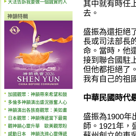
大法告訴我要做一個誠實的人
其中就有時任
去。
神韻特輯
盛振為還拒絕
長或司法部長
命。當時，他
接到聯合國駐
但他都拒絕了
我有自己的祖
加國觀眾：神韻帶來希望和鼓
中華民國時代
多倫多神韻演出盛況振奮人心
神韻演出各族裔觀眾：美如畫
盛振為1900
日本觀眾：神韻傳遞當下最需
師。1921年
觀神韻心靈升華 歐美觀眾盼
蘇州創立的東
感動日本 神韻洗滌心靈傳遞