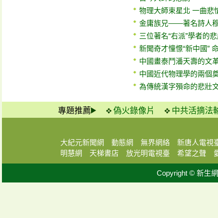
物理大師束星北 一曲悲
金庸族兄——著名詩人
三位著名“右派”學者的
新聞奇才憧憬“新中國” 
中國畫泰鬥潘天壽的文
中國近代物理學的兩個
為傳統漢字殞命的悲壯
專題推薦
偽火錄像片
中共活摘法
大紀元新聞網
動態網
無界網絡
新唐人電視
明慧網
天梯書店
放光明電視臺
希望之聲
Copyright © 新