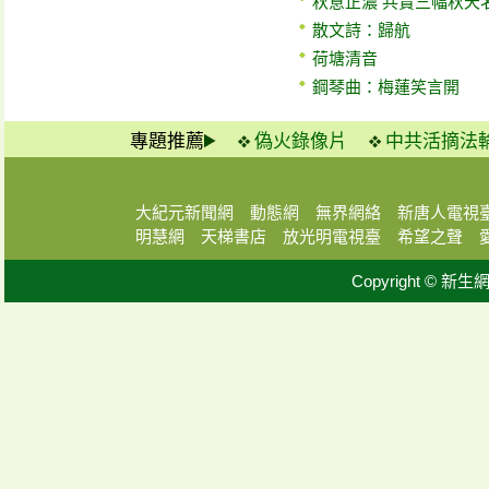
秋意正濃 共賞三幅秋天
散文詩：歸航
荷塘清音
鋼琴曲：梅蓮笑言開
專題推薦
偽火錄像片
中共活摘法
大紀元新聞網
動態網
無界網絡
新唐人電視
明慧網
天梯書店
放光明電視臺
希望之聲
Copyright © 新