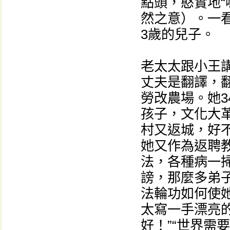
點頭，憨實地“
然之意）。一
3歲的兒子。
老太太跟小王
丈夫是翻譯，
勞改農場。她3
孩子，文化大
村又返城，好
她又作為返聘
法，各種病一
謗，那麼多弟
法輪功如何使她
太寫一手漂亮
好！”“世界需