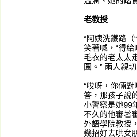
溫潤、她的踏
老教授
“阿姨洗鐵路（
笑著喊，“得給嘍
毛衣的老太太
圓。” 兩人親
“哎呀，你倆對
答，那孩子說的
小警察是她99
不久的他審著
外語學院教授，
幾招好去哄女