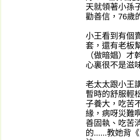
天就領著小孫
勸善信，76歲
小王看到有個
套，還有老板
（做暗娼）才
心裏很不是滋
老太太跟小王
暫時的舒服輕
子養大，吃苦
緣，病呀災難
善固執、吃苦
的......