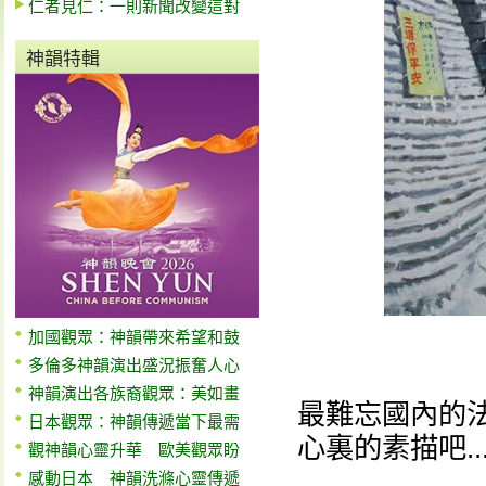
仁者見仁：一則新聞改變這對
神韻特輯
加國觀眾：神韻帶來希望和鼓
多倫多神韻演出盛況振奮人心
神韻演出各族裔觀眾：美如畫
最難忘國內的
日本觀眾：神韻傳遞當下最需
心裏的素描吧....
觀神韻心靈升華 歐美觀眾盼
感動日本 神韻洗滌心靈傳遞