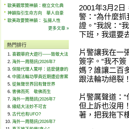
歐美觀眾贊神韻：樹立文化典
2001年3月
神韻指引生命方向 華人自豪
警：“為什麼抓
歐美政要贊神韻： 弘揚人性
證。”我說：“
更多文章 »
下班，我還要
熱門排行
片警讓我在一張
喜觀華府大遊行——致敬大法
簽字。“我不
海外一周簡訊(2026年7
媽？誰讓二百多
保險代理人驚呼：這麼健康的
中國法輪功學員近期遭迫害案
跟法輪功絕裂！
從無聲世界回有聲世界
害佛而死 敬佛而生
片警厲聲道：
海外一周簡訊(2026年7
但上訴也沒用！
緣結大法妙不可言
著，把我拖下
古代也有UFO?
海外一周簡訊(2026年7
真正放下的是“貪心”