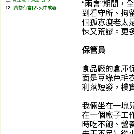
“兩會”期間，
[萬物有言] 烈火中成器
到看守所、拘
個孤寡瘦老太
悚又荒謬。更
保管員
食品廠的倉庫
面是豆綠色毛
利落短發，樸
我倆坐在一塊
在一個廠子工
時吃不飽、營
先天不足）從