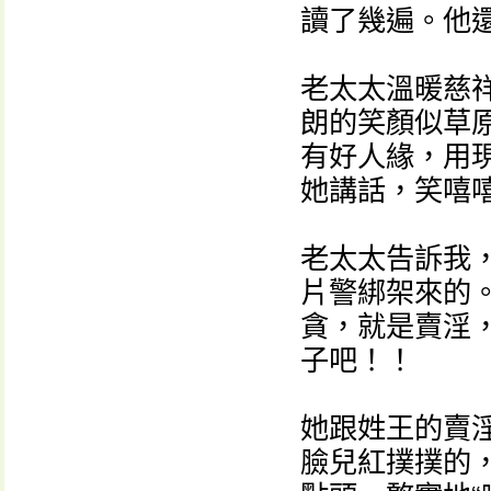
讀了幾遍。他
老太太溫暖慈
朗的笑顏似草
有好人緣，用
她講話，笑嘻
老太太告訴我
片警綁架來的
貪，就是賣淫
子吧！！
她跟姓王的賣
臉兒紅撲撲的