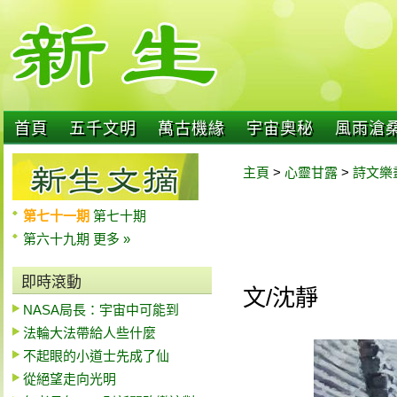
首頁
五千文明
萬古機緣
宇宙奧秘
風雨滄
主頁
>
心靈甘露
>
詩文樂
第七十一期
第七十期
第六十九期
更多 »
即時滾動
文/沈靜
NASA局長：宇宙中可能到
法輪大法帶給人些什麼
不起眼的小道士先成了仙
從絕望走向光明