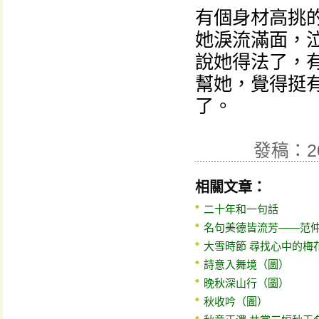
有個身材高挑
她淚流滿面，
說她得法了，
幫她，覺得挺
了。
發稿：2
相關文章：
二十年和一句話
名句美德皆流芳——范
大雪時節 尋找心中的梅
詩意入舞境（圖）
晚秋深山行（圖）
秋收吟（圖）