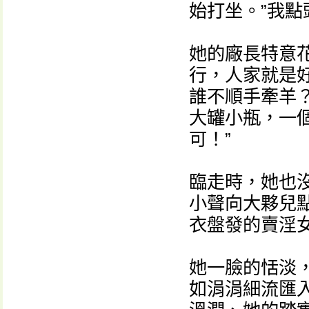
始打坐。”我點
她的廠長特意
行，人家就是
誰不順手牽羊
大罐小瓶，一
可！”
臨走時，她也
小聲向大夥兒
衣盤發的賣淫女
她一臉的恬淡
如涓涓細流匯