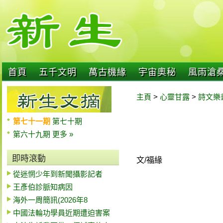
首頁
五千文明
萬古機緣
宇宙奧秘
風雨滄
主頁
>
心靈甘露
>
詩文樂
第七十一期
第七十期
第六十九期
更多 »
即時滾動
文/福緣
從迷惘少年到新聞攝影記者
王彥伯診脈知病因
海外一周簡訊(2026年8
中國法輪功學員近期遭迫害案