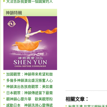
大法告訴我要做一個誠實的人
神韻特輯
加國觀眾：神韻帶來希望和鼓
多倫多神韻演出盛況振奮人心
神韻演出各族裔觀眾：美如畫
日本觀眾：神韻傳遞當下最需
相關文章：
觀神韻心靈升華 歐美觀眾盼
感動日本 神韻洗滌心靈傳遞
秋意正濃 共賞三幅秋天