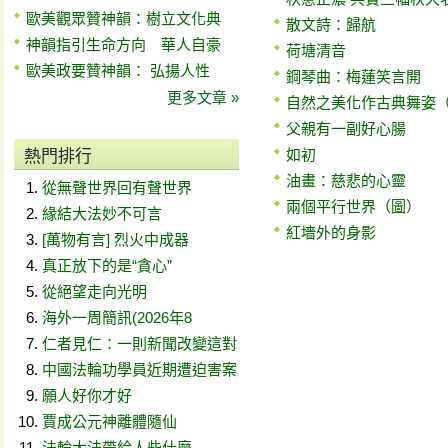
歐美觀眾贊神韻：樹立文化典
散文詩：歸航
神韻指引生命方向 華人自豪
荷塘清音
歐美政要贊神韻： 弘揚人性
鋼琴曲：梅蓮笑言開
更多文章 »
自然之美化作古典舞姿
父親有一副好心腸
如初
熱門排行
油畫：慈悲的心靈
從無聲世界回有聲世界
兩個平行世界（圖）
緣結大法妙不可言
紅墻外的身影
[萬物有言] 烈火中成器
真正放下的是“貪心”
從絕望走向光明
海外一周簡訊(2026年8
仁者見仁：一則新聞改變這對
中國法輪功學員近期遭迫害案
願人好你才好
賈成公元神離體隨仙
法輪大法帶給人些什麼