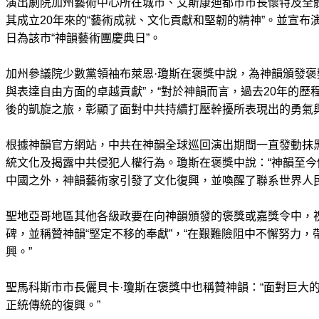
演出劇院加州藝術中心所在城市、艾斯康迪都市市長懷特及全
其成立20年來的“藝術成就、文化貢獻和堅韌的精神”。並宣布演出
日為該市“神韻藝術團慶典日”。
加州參議院少數黨領袖布萊恩·瓊斯在褒獎中說，為神韻頒發褒
與表達自由方面的卓越貢獻”，“對於神韻而言，過去20年的歷
後的凱旋之旅，彰顯了面對中共持續打壓幹擾所表現出的勇氣與
根據神韻官方網站，中共在神韻全球巡回演出期間一直發動抹
統文化及揭露中共侵犯人權行為。瓊斯在褒獎中說：“神韻至
中國之外，神韻藝術家引發了文化復興，並喚醒了聯系世界人民
聖地亞哥地區其他各級政要在向神韻頒發的褒獎或嘉獎令中，祝
碑，並稱贊神韻“堅定不移的奉獻”，“在艱難險阻中不懈努力
興。”
聖馬科斯市市長儷貝卡·瓊斯在褒獎中也稱贊神韻：“面對巨大
正統傳統的復興。”