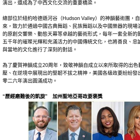
演出，還成為了中西文化交流的重要橋梁。
總部位於紐約哈德遜河谷（Hudson Valley）的神韻藝術團，
來，致力於通過中國古典舞蹈、民族舞蹈以及中國樂器的現場
的原創交響樂、動態天幕等卓越的藝術形式，每年一套全新的
五千年的璀璨光輝和充滿活力的中國傳統文化，也將善良、忠
與當地的文化進行了深刻的對話。
為了慶賀神韻成立20周年，致敬神韻自成立以來所取得的出色
壓、在逆境中展現出的堅韌不拔之精神，美國各級政要紛紛發
零二六年演出圓滿成功。
“歷經磨難後的凱旋” 加州聖地亞哥政要褒獎