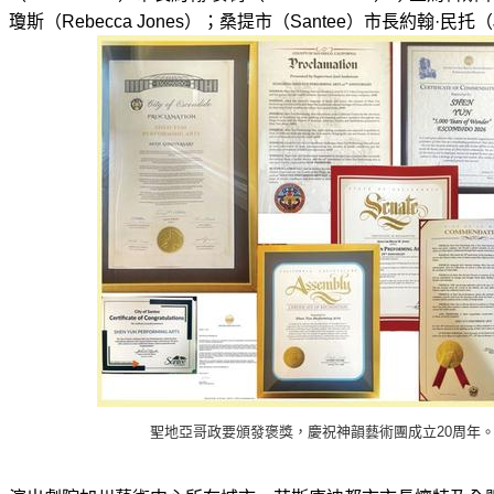
瓊斯（Rebecca Jones）；桑提市（Santee）市長約翰·民托（Jo
聖地亞哥政要頒發褒獎，慶祝神韻藝術團成立20周年