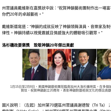
州眾議員戴維斯在嘉獎狀中說：“祝賀神韻藝術團制作出一場
你們20年的卓越藝術。”
戴維斯還寫道：“神韻的成就反映了神韻領舞演員、音樂家及
律性。神韻持續以視覺震撼且情感強大的體驗吸引觀眾。”
洛杉磯政要褒獎 致敬神韻20年傑出貢獻
1月15日至2月8日，美國神韻藝術團蒞臨南加州大洛杉磯地區，在多
賀信，祝賀神韻創立20周年，表彰神韻對藝術與文化的傑出貢
圖片說明：（左起）加州第70選區州眾議員謝德智（Tri Ta