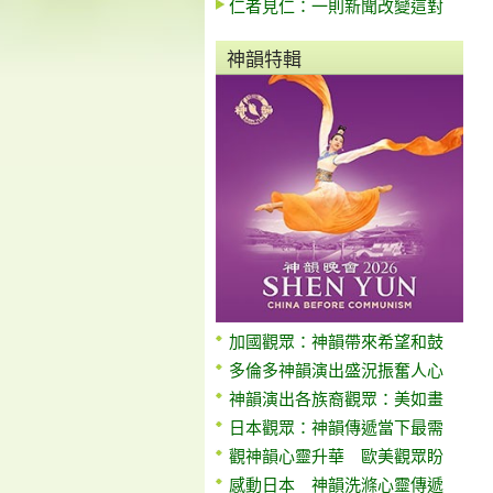
仁者見仁：一則新聞改變這對
神韻特輯
加國觀眾：神韻帶來希望和鼓
多倫多神韻演出盛況振奮人心
神韻演出各族裔觀眾：美如畫
日本觀眾：神韻傳遞當下最需
觀神韻心靈升華 歐美觀眾盼
感動日本 神韻洗滌心靈傳遞