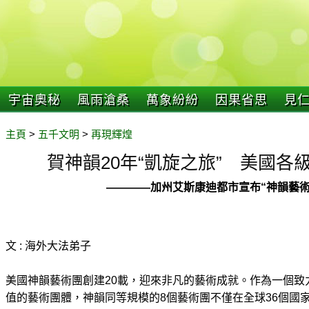
宇宙奧秘
風雨滄桑
萬象紛紛
因果省思
見
主頁
>
五千文明
>
再現輝煌
賀神韻20年“凱旋之旅” 美國各
————加州艾斯康迪都市宣布“神韻藝術
文 : 海外大法弟子
美國神韻藝術團創建20載，迎來非凡的藝術成就。作為一個致
值的藝術團體，神韻同等規模的8個藝術團不僅在全球36個國家