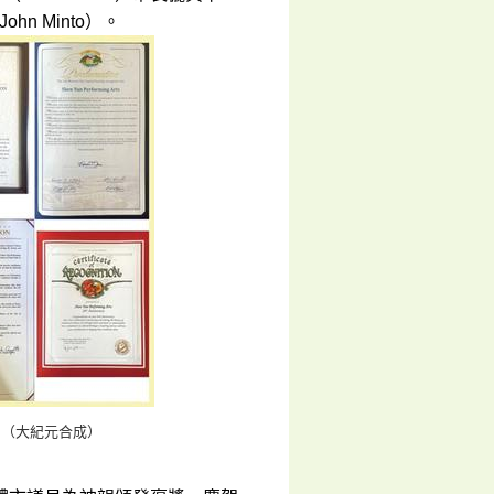
hn Minto）。
。（大紀元合成）