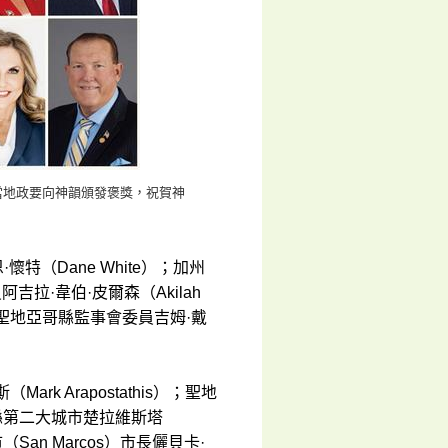
。當地政要向神韻頒發褒獎，祝賀神
特（Dane White）；加州
吉拉·韋伯·皮爾森（Akilah
es）；聖地亞哥縣監事會委員吉姆·戴
k Arapostathis）；聖地
亞哥縣第二大城市楚拉維斯塔
市（San Marcos）市長儷貝卡·