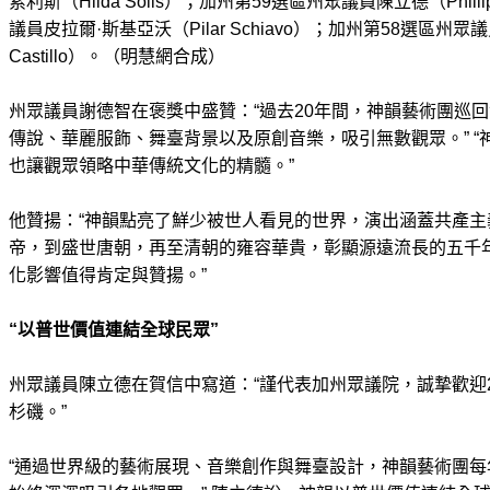
索利斯（Hilda Solis）；加州第59選區州眾議員陳立德（Phill
議員皮拉爾·斯基亞沃（Pilar Schiavo）；加州第58選區州眾議
Castillo）。（明慧網合成）
州眾議員謝德智在褒獎中盛贊：“過去20年間，神韻藝術團巡
傳說、華麗服飾、舞臺背景以及原創音樂，吸引無數觀眾。” 
也讓觀眾領略中華傳統文化的精髓。”
他贊揚：“神韻點亮了鮮少被世人看見的世界，演出涵蓋共產
帝，到盛世唐朝，再至清朝的雍容華貴，彰顯源遠流長的五千
化影響值得肯定與贊揚。”
“以普世價值連結全球民眾”
州眾議員陳立德在賀信中寫道：“謹代表加州眾議院，誠摯歡迎2
杉磯。”
“通過世界級的藝術展現、音樂創作與舞臺設計，神韻藝術團每