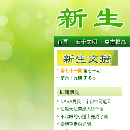
首頁
五千文明
萬古機緣
第七十一期
第七十期
第六十九期
更多 »
即時滾動
NASA局長：宇宙中可能到
法輪大法帶給人些什麼
不起眼的小道士先成了仙
從絕望走向光明