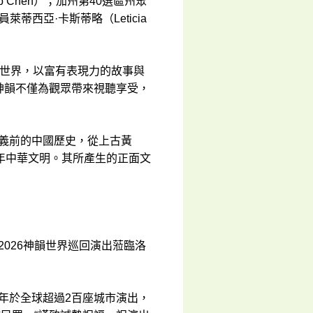
ip Chen）；加州第40選區州眾
員萊蒂西亞·卡斯蒂略（Leticia
回世界，以富有表現力的故事與
“神韻不僅為觀眾帶來視聽享受，
主義前的中國歷史，從上古黃
年中華文明。其所產生的正面文
026神韻世界巡回演出蒞臨洛
年於全球超過2百座城市演出，