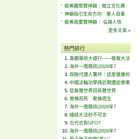
歐美觀眾贊神韻：樹立文化典
神韻指引生命方向 華人自豪
歐美政要贊神韻： 弘揚人性
更多文章 »
熱門排行
喜觀華府大遊行——致敬大法
海外一周簡訊(2026年7
保險代理人驚呼：這麼健康的
中國法輪功學員近期遭迫害案
從無聲世界回有聲世界
害佛而死 敬佛而生
海外一周簡訊(2026年7
緣結大法妙不可言
古代也有UFO?
海外一周簡訊(2026年7
真正放下的是“貪心”