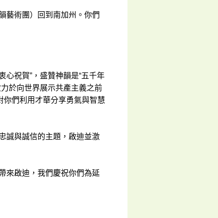
神韻藝術團）回到南加州。你們
衷心祝賀”，盛贊神韻是“五千年
致力於向世界展示共產主義之前
對你們利用才華分享勇氣與智慧
、忠誠與誠信的主題，啟迪並激
們帶來啟迪，我們慶祝你們為延