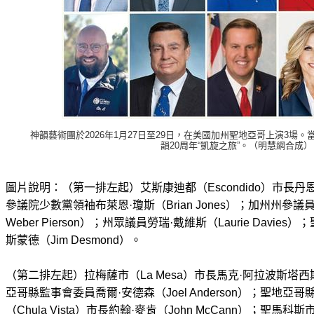
神韻藝術團於2026年1月27日至29日，在美國加州聖地亞哥上演3場
韻20周年“凱旋之旅”。（明慧網合成）
圖片說明：（第一排左起）艾斯康迪都（Escondido）市長丹恩·懷
參議院少數黨領袖布萊恩·瓊斯（Brian Jones）；加州州參議員阿
Weber Pierson）；州眾議員勞瑞·戴維斯（Laurie Davi
斯蒙德（Jim Desmond）。
（第二排左起）拉梅薩市（La Mesa）市長馬克·阿拉波斯塔西斯（Mar
亞哥縣監事會委員喬爾·安德森（Joel Anderson）；聖地
（Chula Vista）市長約翰·麥肯（John McCann）；聖馬科斯