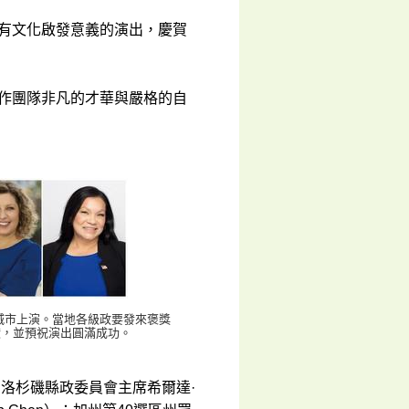
富有文化啟發意義的演出，慶賀
制作團隊非凡的才華與嚴格的自
個城市上演。當地各級政要發來褒獎
獻，並預祝演出圓滿成功。
）；洛杉磯縣政委員會主席希爾達·