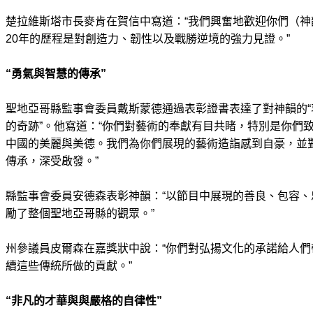
楚拉維斯塔市長麥肯在賀信中寫道：“我們興奮地歡迎你們（
20年的歷程是對創造力、韌性以及戰勝逆境的強力見證。”
“勇氣與智慧的傳承”
聖地亞哥縣監事會委員戴斯蒙德通過表彰證書表達了對神韻的“
的奇跡”。他寫道：“你們對藝術的奉獻有目共睹，特別是你們
中國的美麗與美德。我們為你們展現的藝術造詣感到自豪，並
傳承，深受啟發。”
縣監事會委員安德森表彰神韻：“以節目中展現的善良、包容
勵了整個聖地亞哥縣的觀眾。”
州參議員皮爾森在嘉獎狀中說：“你們對弘揚文化的承諾給人
續這些傳統所做的貢獻。”
“非凡的才華與與嚴格的自律性”