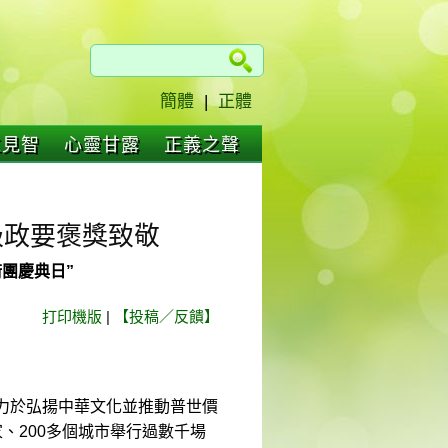
簡體
|
正體
仁見智
心靈甘露
正義之聲
級政要褒獎致敬
團慶典日”
打印機版
|
【投稿／反饋】
力於弘揚中華文化並推動普世價
、200多個城市舉行過數千場