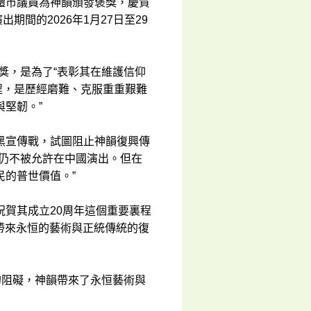
體市議員為神韻頒發褒獎，慶賀
期間的2026年1月27日至29
獎，是為了“表彰其在維護信仰
程，是歷經磨難、克服重重艱難
堅韌。”
黑宣傳戰，試圖阻止神韻復興傳
今仍不被允許在中國演出。但在
的普世價值。”
賀其成立20周年這個重要裏程
，帶來永恒的藝術與正統傳統的復
的阻礙，神韻帶來了永恒藝術與