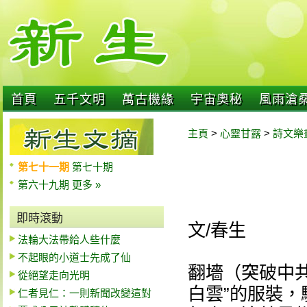
首頁
五千文明
萬古機緣
宇宙奧秘
風雨滄
主頁
>
心靈甘露
>
詩文樂
第七十一期
第七十期
第六十九期
更多 »
即時滾動
文/春生
法輪大法帶給人些什麼
不起眼的小道士先成了仙
翻墻（突破中共
從絕望走向光明
白雲”的服裝
仁者見仁：一則新聞改變這對