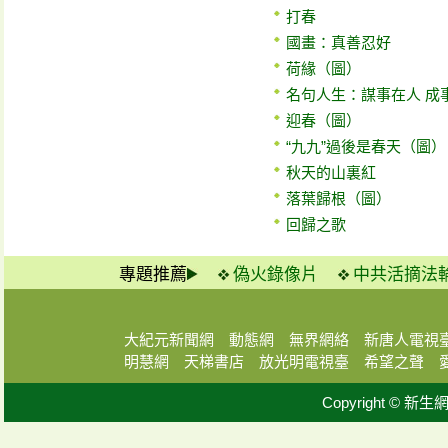
打春
國畫：真善忍好
荷緣（圖）
名句人生：謀事在人 成
迎春（圖）
“九九”過後是春天（圖）
秋天的山裏紅
落葉歸根（圖）
回歸之歌
專題推薦
偽火錄像片
中共活摘法
大紀元新聞網
動態網
無界網絡
新唐人電視
明慧網
天梯書店
放光明電視臺
希望之聲
Copyright © 新