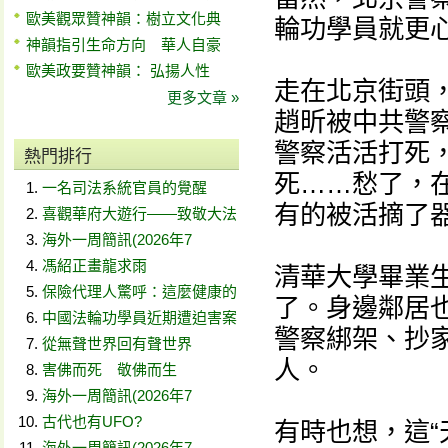
歐美觀眾贊神韻：樹立文化典
輪功學員就更
神韻指引生命方向 華人自豪
歐美政要贊神韻： 弘揚人性
走在北京街頭
更多文章 »
趙昕被中共警
警察活活打死
熱門排行
死……愁了，
一名司法系統官員的覺醒
有的被活摘了
喜觀華府大遊行——致敬大法
海外一周簡訊(2026年7
馮紹正畫龍求雨
清華大學畢業
保險代理人驚呼：這麼健康的
了。身邊鄰居也
中國法輪功學員近期遭迫害案
警察綁架、抄
從無聲世界回有聲世界
人。
害佛而死 敬佛而生
海外一周簡訊(2026年7
古代也有UFO?
有時也想，這“
海外一周簡訊(2026年7