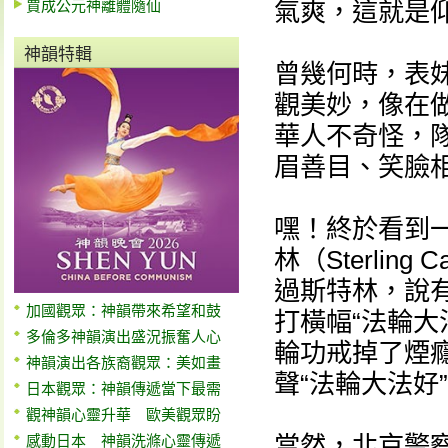
賈成公元神離體隨仙
氣爽，這就是
神韻特輯
曾幾何時，表
觀美妙，像在
華人不奇怪，
眉善目、笑臉
嘿！終於看到
林（Sterlin
過斯特林，說有
加國觀眾：神韻帶來希望和鼓
打橫幅“法輪大
多倫多神韻演出盛況振奮人心
輪功戒掉了煙
神韻演出各族裔觀眾：美如畫
聲“法輪大法好
日本觀眾：神韻傳遞當下最需
觀神韻心靈升華 歐美觀眾盼
當然，北京警
感動日本 神韻洗滌心靈傳遞