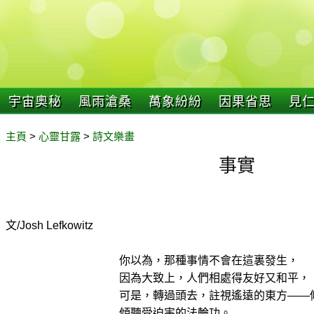
宇宙奧秘
風雨滄桑
萬象紛紛
因果省思
見
主頁
>
心靈甘露
>
詩文樂畫
事實
文/Josh Lefkowitz
你以為，那種事情不會在這裏發生，
因為大致上，人們相處得友好又和平，
可是，轉過頭去，註視遙遠的東方——
傾聽受迫害的法輪功。