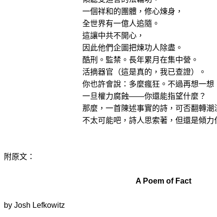
一個祥和的團體，修心煉身，
全世界有一億人追隨。
這讓中共不開心，
因此他們企圖把煉功人除盡。
酷刑。監禁。長年累月在集中營。
活摘器官（這是真的，我已查證）。
你也許會說：多麼瘋狂。不過再想一想
一旦權力腐蝕——你還能指望什麼？
那麼，一首陳述事實的詩，可否翻轉潮
不太可能吧，詩人思索著，但還是傾力
附原文：
A Poem of Fact
by Josh Lefkowitz