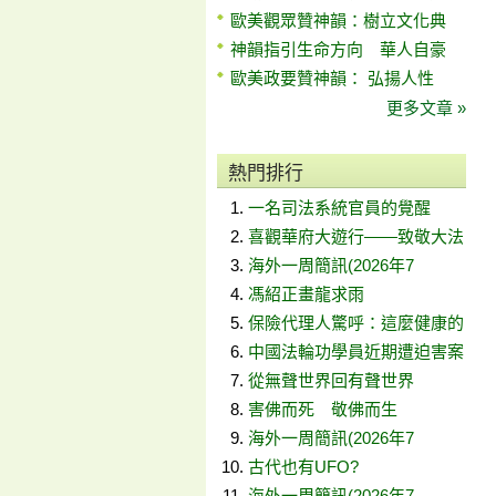
歐美觀眾贊神韻：樹立文化典
神韻指引生命方向 華人自豪
歐美政要贊神韻： 弘揚人性
更多文章 »
熱門排行
一名司法系統官員的覺醒
喜觀華府大遊行——致敬大法
海外一周簡訊(2026年7
馮紹正畫龍求雨
保險代理人驚呼：這麼健康的
中國法輪功學員近期遭迫害案
從無聲世界回有聲世界
害佛而死 敬佛而生
海外一周簡訊(2026年7
古代也有UFO?
海外一周簡訊(2026年7