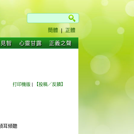
簡體
|
正體
仁見智
心靈甘露
正義之聲
打印機版
|
【投稿／反饋】
傾耳傾聽