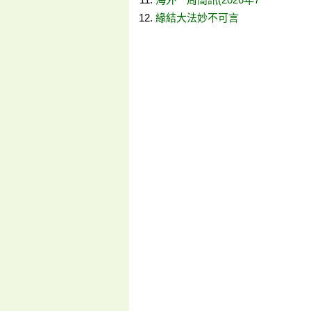
緣結大法妙不可言