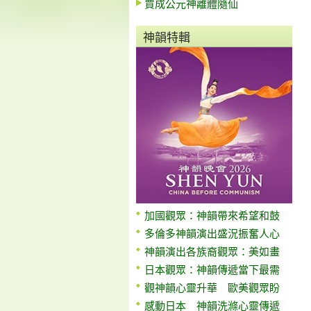
賈成公元神離體隨仙
神韻特輯
加國觀眾：神韻帶來希望和鼓
多倫多神韻演出盛況振奮人心
神韻演出各族裔觀眾：美如畫
日本觀眾：神韻傳遞當下最需
觀神韻心靈升華 歐美觀眾盼
感動日本 神韻洗滌心靈傳遞