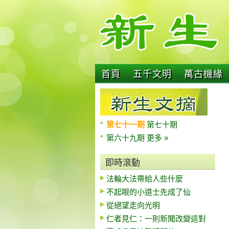
首頁
五千文明
萬古機緣
第七十一期
第七十期
第六十九期
更多 »
即時滾動
法輪大法帶給人些什麼
不起眼的小道士先成了仙
從絕望走向光明
仁者見仁：一則新聞改變這對