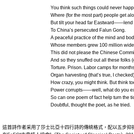
You think such things could never happ
Where (for the most part) people get al
But tilt your head far Eastward——lend 
To China’s persecuted Falun Gong.
A peaceful practice of the mind and bod
Whose members grew 100 million wide
This did not please the Chinese Commi
And so they snuffed out all these folks (o
Torture. Prison. Labor camps for months
Organ harvesting (that’s true, I checked)
How crazy, you might think. But think t
Power corrupts——well, what do you e
So can one poem of fact help turn the t
Doubtful, thought the poet, as he tried.
這首詩作者采用了莎士比亞十四行詩的傳統格式，配以五步抑