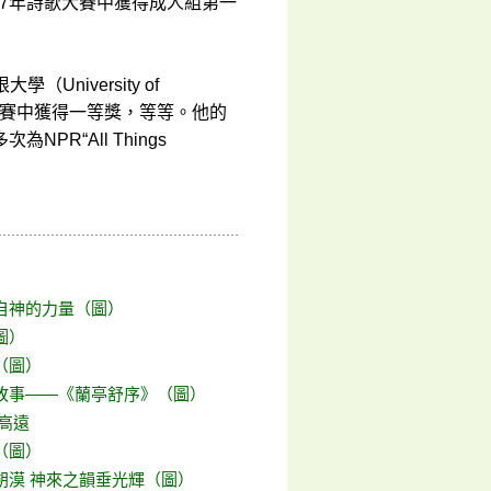
ets）2017年詩歌大賽中獲得成人組第一
學（University of
坡詩歌大賽中獲得一等獎，等等。他的
R“All Things
自神的力量（圖）
圖）
（圖）
故事——《蘭亭舒序》（圖）
高遠
（圖）
朔漠 神來之韻垂光輝（圖）