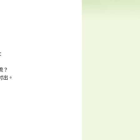
：
流？
付出。