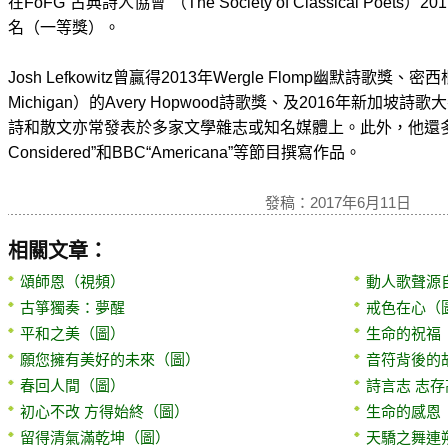
在FoFG“古典詩人協會”（The Society of Classical Po
名（一等獎）。
Josh Lefkowitz曾贏得2013年Wergle Flomp幽默詩歌獎、密西根大
Michigan）的Avery Hopwood詩歌獎、及2016年新加
詩和散文亦常發表於多家文學雜志或知名媒體上。此外，他還多次為NP
Considered”和BBC“Americana”等節目撰寫作品。
發稿：2017年6月11日
相關文章：
頌師恩（視頻）
動人歌聲源
古箏獨奏：夢醒
戒色在心（
平和之美（圖）
生命的祝福
願您擁有美好的未來（圖）
音符背後的
春回人間（圖）
詩言志 志存
初心不改 方得始終（圖）
生命的感恩
留得清氣滿乾坤（圖）
天驕之舞連