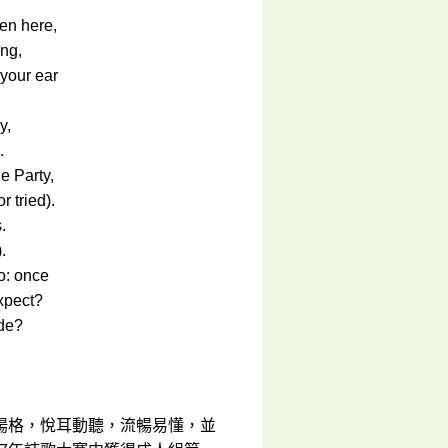
en here,
ong,
your ear
y,
.
e Party,
r tried).
.
.
oo: once
xpect?
ide?
揚格，悅耳動聽，流暢易懂，並