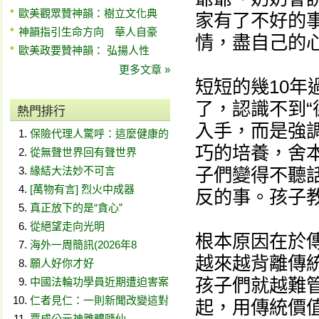
歐美觀眾贊神韻：樹立文化典
家有了不好的事
神韻指引生命方向 華人自豪
情，盡自己的
歐美政要贊神韻： 弘揚人性
更多文章 »
短短的幾10
了，認識不到“
熱門排行
入手，而是強
保險代理人驚呼：這麼健康的
巧的培養，舍
從無聲世界回有聲世界
緣結大法妙不可言
子們變得不聽
[萬物有言] 烈火中成器
反的事。孩子
真正放下的是“貪心”
從絕望走向光明
根本原因在於
海外一周簡訊(2026年8
越來越背離傳
願人好你才好
孩子們就越難
中國法輪功學員近期遭迫害案
仁者見仁：一則新聞改變這對
起，用傳統價
賈成公元神離體隨仙