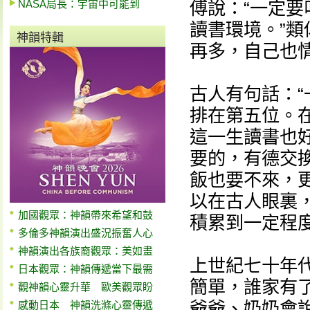
NASA局長：宇宙中可能到
傅說：“一定
讀書環境。”
神韻特輯
再多，自己也
古人有句話：“
排在第五位。
這一生讀書也
要的，有德交
飯也要不來，
以在古人眼裏
加國觀眾：神韻帶來希望和鼓
積累到一定程
多倫多神韻演出盛況振奮人心
神韻演出各族裔觀眾：美如畫
上世紀七十年
日本觀眾：神韻傳遞當下最需
簡單，誰家有
觀神韻心靈升華 歐美觀眾盼
爺爺、奶奶會說
感動日本 神韻洗滌心靈傳遞