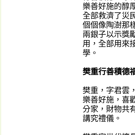
樂善好施的醇
全部救濟了災
個個像陶澍那
兩銀子以示獎
用，全部用來
學。
樊重行善積德
樊重，字君雲
樂善好施，喜
分家，財物共
講究禮儀。