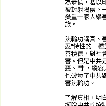
為恭侯，贈以
被封射陽侯。
樊重一家人樂
族。
法輪功講真、
忍”特性的一
善積德，對社
害。但是中共
惡、鬥"，縱
也破壞了中共
害法輪功。
了解真相，明
擺脫中共的控