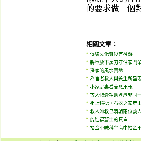
的要求做一個
相關文章：
傳統文化背後有神跡
將軍放下屠刀守住家門
潘家的風水寶地
為官者救人與殺生所呈
小家庭裏看善惡果報—
古人傾囊相助淳厚非同
祖上積德，布衣之家走
救人如救己清朝兩位義
能造福蒼生的真言
拾金不昧科舉高中拾金