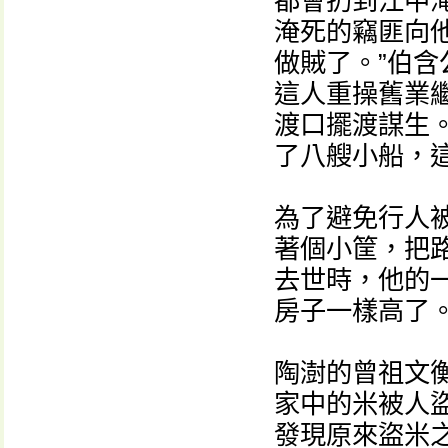
都會扔到江中
淹死的竊匪向
做賊了。”伯
這人重操舊業
渡口擺渡謀生
了八艘小船，
為了避免行人
著個小筐，把
去世時，他的
房子一樣高了
陶澍的曾祖文
家中的米被人
發現原來盜米