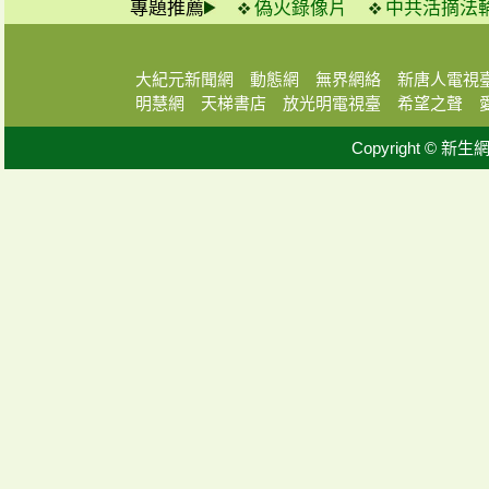
專題推薦
偽火錄像片
中共活摘法
大紀元新聞網
動態網
無界網絡
新唐人電視
明慧網
天梯書店
放光明電視臺
希望之聲
Copyright © 新