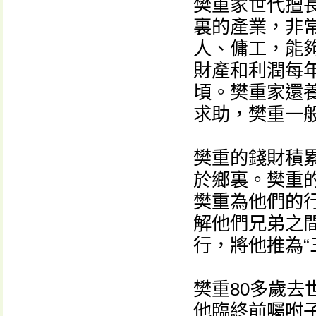
樊重家世代擅
裏的產業，非
人、傭工，能
財產和利潤每
頃。樊重家還
求助，樊重一
樊重的錢財積
於鄉裏。樊重
樊重為他們的
解他們兄弟之
行，將他推為“
樊重80多歲
他臨終前囑咐