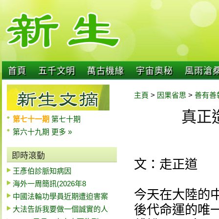
首頁
五千文明
萬古機緣
宇宙奧秘
風雨滄
主頁
>
因果省思
>
善有善
真正
第七十一期
第七十期
第六十九期
更多 »
即時滾動
文：走正道
王彥伯診脈知病因
海外一周簡訊(2026年8
今天在大陸的
中國法輪功學員近期遭迫害案
後代命運的唯
大法告訴我要做一個誠實的人