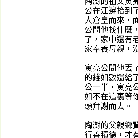
陶澍的祖父寅
公在江邊拾到
人倉皇而來，
公問他找什麼
了，家中還有
家奉養母親，
寅亮公問他丟
的錢如數還給
公一半，寅亮
如不在這裏等
頭拜謝而去。
陶澍的父親鄉
行善積德，才