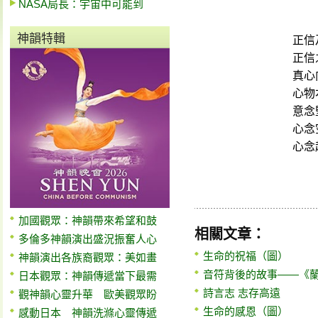
NASA局長：宇宙中可能到
神韻特輯
正信
正信
真心
心物
意念
心念
心念
加國觀眾：神韻帶來希望和鼓
相關文章：
多倫多神韻演出盛況振奮人心
生命的祝福（圖）
神韻演出各族裔觀眾：美如畫
音符背後的故事——《
日本觀眾：神韻傳遞當下最需
詩言志 志存高遠
觀神韻心靈升華 歐美觀眾盼
生命的感恩（圖）
感動日本 神韻洗滌心靈傳遞