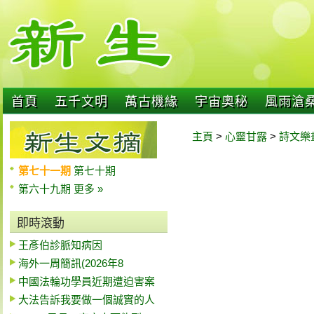
首頁
五千文明
萬古機緣
宇宙奧秘
風雨滄
主頁
>
心靈甘露
>
詩文樂
第七十一期
第七十期
第六十九期
更多 »
即時滾動
王彥伯診脈知病因
海外一周簡訊(2026年8
中國法輪功學員近期遭迫害案
大法告訴我要做一個誠實的人