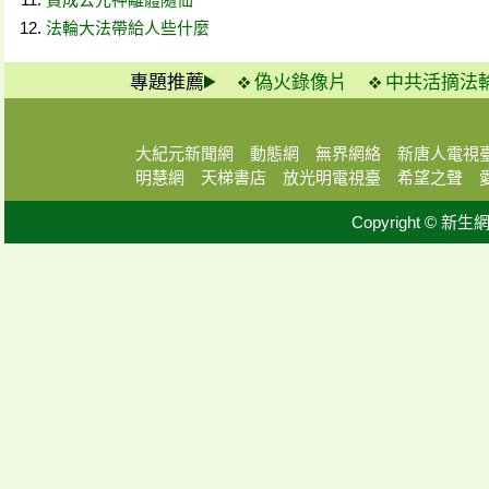
法輪大法帶給人些什麼
專題推薦
偽火錄像片
中共活摘法
大紀元新聞網
動態網
無界網絡
新唐人電視
明慧網
天梯書店
放光明電視臺
希望之聲
Copyright © 新