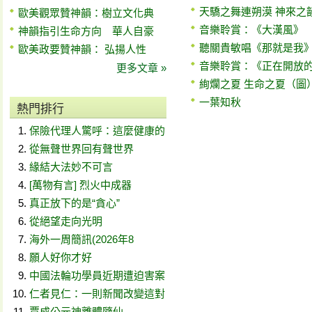
天驕之舞連朔漠 神來之
歐美觀眾贊神韻：樹立文化典
音樂聆賞：《大漢風》
神韻指引生命方向 華人自豪
聽關貴敏唱《那就是我
歐美政要贊神韻： 弘揚人性
音樂聆賞：《正在開放
更多文章 »
絢爛之夏 生命之夏（圖
一葉知秋
熱門排行
保險代理人驚呼：這麼健康的
從無聲世界回有聲世界
緣結大法妙不可言
[萬物有言] 烈火中成器
真正放下的是“貪心”
從絕望走向光明
海外一周簡訊(2026年8
願人好你才好
中國法輪功學員近期遭迫害案
仁者見仁：一則新聞改變這對
賈成公元神離體隨仙