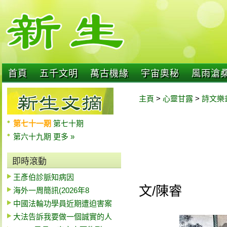
首頁
五千文明
萬古機緣
宇宙奧秘
風雨滄
主頁
>
心靈甘露
>
詩文樂
第七十一期
第七十期
第六十九期
更多 »
即時滾動
王彥伯診脈知病因
文/陳睿
海外一周簡訊(2026年8
中國法輪功學員近期遭迫害案
大法告訴我要做一個誠實的人