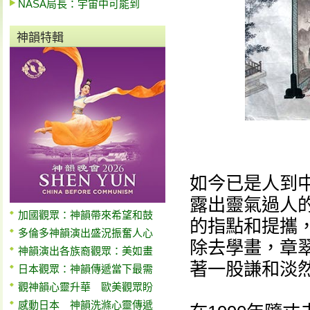
NASA局長：宇宙中可能到
神韻特輯
如今已是人到
露出靈氣過人
加國觀眾：神韻帶來希望和鼓
的指點和提攜
多倫多神韻演出盛況振奮人心
除去學畫，章
神韻演出各族裔觀眾：美如畫
著一股謙和淡
日本觀眾：神韻傳遞當下最需
觀神韻心靈升華 歐美觀眾盼
感動日本 神韻洗滌心靈傳遞