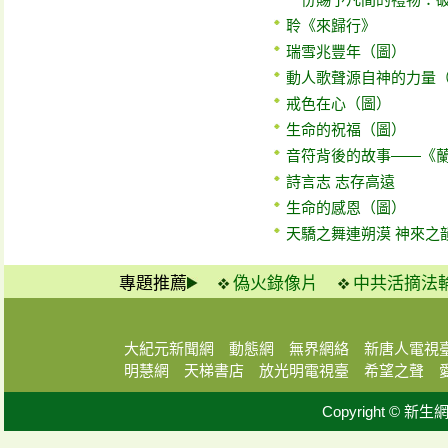
聆《來歸行》
瑞雪兆豐年（圖）
動人歌聲源自神的力量
戒色在心（圖）
生命的祝福（圖）
音符背後的故事——《
詩言志 志存高遠
生命的感恩（圖）
天驕之舞連朔漠 神來之
專題推薦
偽火錄像片
中共活摘法
大紀元新聞網
動態網
無界網絡
新唐人電視
明慧網
天梯書店
放光明電視臺
希望之聲
Copyright © 新