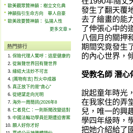
在1990年隨
歐美觀眾贊神韻：樹立文化典
發生了翻天覆
神韻指引生命方向 華人自豪
去了繪畫的能力
歐美政要贊神韻： 弘揚人性
了伸張心中的
更多文章 »
八個月的關押
期間究竟發生
熱門排行
的內心世界，
保險代理人驚呼：這麼健康的
從無聲世界回有聲世界
緣結大法妙不可言
受教名師 潛心
[萬物有言] 烈火中成器
真正放下的是“貪心”
說起童年時光，
從絕望走向光明
在我家住的弄
海外一周簡訊(2026年8
兒，唯一的興
仁者見仁：一則新聞改變這對
中國法輪功學員近期遭迫害案
學四年級時，
願人好你才好
把她介紹給了
賈成公元神離體隨仙