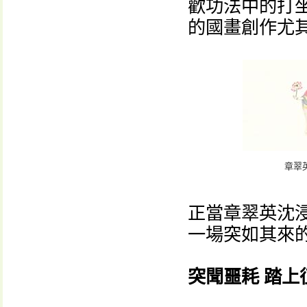
歡功法中的打
的國畫創作尤
章翠
正當章翠英沈
一場突如其來
突聞噩耗 踏上