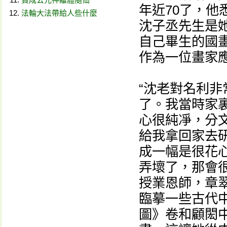
年近70了，他
法輪大法帶給人些什麼
沈子丞先生是
自己畢生的國
作為一位畫家
“沈老對名利
了。我當時家
心很純凈，分
給我拿回家去
成一幅是很花
弄壞了，那會
授業恩師，章
臨摹一些古代
圖》卷和顧閎