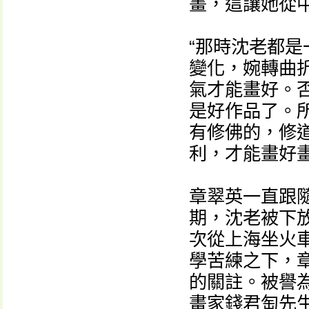
畫，這讓她從
“那時沈老都
變化，婉轉曲
氣才能畫好。否
是好作品了。
有修佛的，修
利，才能畫好畫
章翠英一直跟
期，沈老被下
次從上海坐火
學苦練之下，
的關註。被譽為
畫家錢君匋先