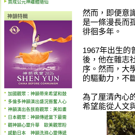
賈成公元神離體隨仙
然而，即便意
神韻特輯
是一條漫長而
徘徊多年。
1967年出生
後，他在雜志
序。然而，大
的驅動力，不
加國觀眾：神韻帶來希望和鼓
為了厘清內心
多倫多神韻演出盛況振奮人心
希望能從人文
神韻演出各族裔觀眾：美如畫
日本觀眾：神韻傳遞當下最需
觀神韻心靈升華 歐美觀眾盼
感動日本 神韻洗滌心靈傳遞