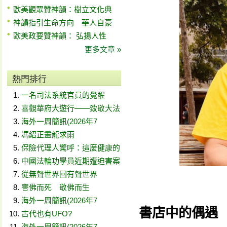
歐美觀眾贊神韻：樹立文化典
神韻指引生命方向 華人自豪
歐美政要贊神韻： 弘揚人性
更多文章 »
熱門排行
一名司法系統官員的覺醒
喜觀華府大遊行——致敬大法
海外一周簡訊(2026年7
馮紹正畫龍求雨
保險代理人驚呼：這麼健康的
中國法輪功學員近期遭迫害案
從無聲世界回有聲世界
害佛而死 敬佛而生
海外一周簡訊(2026年7
書店中的偶遇
古代也有UFO?
海外一周簡訊(2026年7