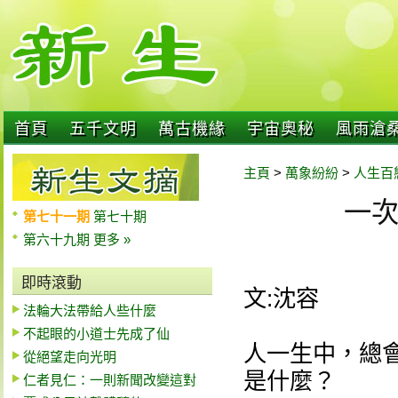
首頁
五千文明
萬古機緣
宇宙奧秘
風雨滄
主頁
>
萬象紛紛
>
人生百
一
第七十一期
第七十期
第六十九期
更多 »
即時滾動
文:沈容
法輪大法帶給人些什麼
不起眼的小道士先成了仙
人一生中，總
從絕望走向光明
是什麼？
仁者見仁：一則新聞改變這對