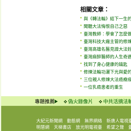
相關文章：
與《轉法輪》結下一生
聞聽大法悔恨自己之惡
臺灣教師：學會了怎麼
臺灣科技大廠主管的修
臺灣高雄名醫見證大法
臺灣麻醉醫師的人生奇
找到了身心健康的鑰匙
修煉法輪功灑下光與愛
三位親人修煉大法癌癥
一位乳癌患者的重生
專題推薦
偽火錄像片
中共活摘法
大紀元新聞網
動態網
無界網絡
新唐人電視
明慧網
天梯書店
放光明電視臺
希望之聲