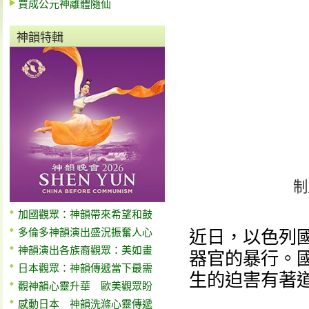
賈成公元神離體隨仙
神韻特輯
制
加國觀眾：神韻帶來希望和鼓
多倫多神韻演出盛況振奮人心
近日，以色列
神韻演出各族裔觀眾：美如畫
器官的暴行。
日本觀眾：神韻傳遞當下最需
生的迫害有著
觀神韻心靈升華 歐美觀眾盼
感動日本 神韻洗滌心靈傳遞