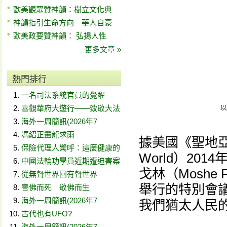
歐美觀眾贊神韻：樹立文化典
神韻指引生命方向 華人自豪
歐美政要贊神韻： 弘揚人性
更多文章 »
熱門排行
一名司法系統官員的覺醒
喜觀華府大遊行——致敬大法
以
海外一周簡訊(2026年7
馮紹正畫龍求雨
據美國《聖地亞哥
保險代理人驚呼：這麼健康的
World）20
中國法輪功學員近期遭迫害案
戈林（Moshe
從無聲世界回有聲世界
舉行的特別會
害佛而死 敬佛而生
海外一周簡訊(2026年7
我們猶太人民的
古代也有UFO?
海外一周簡訊(2026年7