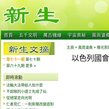
首頁
五千文明
萬古機緣
宇宙奧秘
風雨滄
主頁
>
風雨滄桑
>
曝光邪
以色列國
第七十一期
第七十期
第六十九期
更多 »
即時滾動
法輪大法帶給人些什麼
不起眼的小道士先成了仙
從絕望走向光明
仁者見仁：一則新聞改變這對