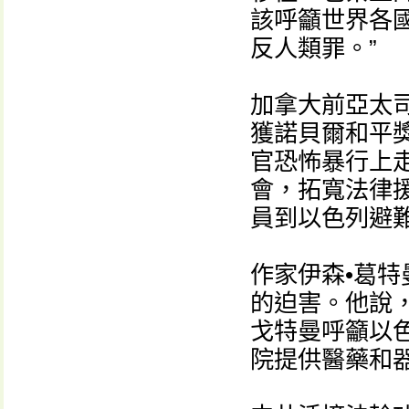
該呼籲世界各
反人類罪。”
加拿大前亞太
獲諾貝爾和平
官恐怖暴行上
會，拓寬法律
員到以色列避
作家伊森•葛特曼
的迫害。他說
戈特曼呼籲以
院提供醫藥和