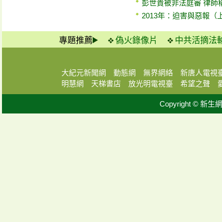
彭世貴被非法庭審 律師
2013年：迫害與惡報（
專題推薦
偽火錄像片
中共活摘法
大紀元新聞網
動態網
無界網絡
新唐人電視
明慧網
天梯書店
放光明電視臺
希望之聲
Copyright © 新