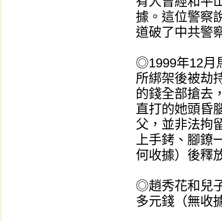
有人曾經和平
據。這位警察
道破了中共警
◎1999年1
所綁架後被劫
的錢全部搶去
直打的她頭昏
父，並非法拘
上手銬、腳鐐
何收據）後釋
◎趙秀花和兒子
多元錢（無收