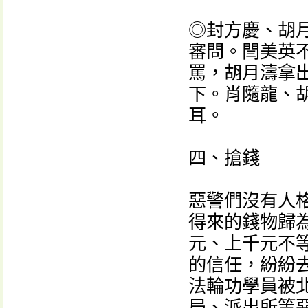
◎封方慶、胡月
審問。閆美英
罵，胡月濤拿
下。肖隨龍、
耳。
四、搶錢
惡警們沒有人
得來的錢物歸
元、上千元不
的信任，紛紛
法輪功學員被
局、派出所等