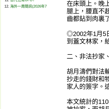
在床頭上。晚
海外一周簡訊(2026年7
腿上，腰直不
齒都鉆到肉裏
◎2002年1
到蓋文林家，
二、非法抄家
胡月濤們對法
抄走的錢財和
家人的簽字。
本文統計的11