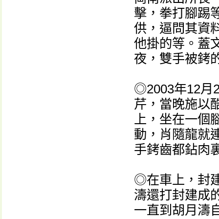
擊，拳打腳踢
供，逼問其資
他掛的等。蓋
夜，雙手被銬
◎2003年1
芹，當晚施以
上，坐在一個
動，肖隨龍就
手銬齒都鉆肉
◎在車上，封
濤還打封建成
一直到胡月濤