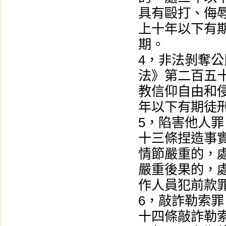
具有毆打、侮
上十年以下有
期。
4，非法剝奪
法》第二百五
教信仰自由和
年以下有期徒
5，陷害他人
十三條捏造事
情節嚴重的，
嚴重後果的，
作人員犯前款
6，敲詐勒索
十四條敲詐勒