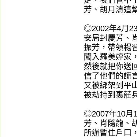
定，我們管不
芳、胡月濤這
◎2002年4
安局封慶芳、
振芳，帶領楊
闖入羅美婷家
然後就把你送
信了他們的謊
又被綁架到平
被劫持到裏莊
◎2007年1
芳、肖隨龍、
所辦暫住戶口