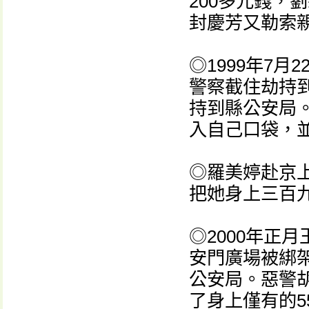
200多元錢，
封慶芳又勒索親
◎1999年7
警察截住劫持
持到縣公安局。
入自己口袋，並
◎羅美婷赴京
把她身上三百
◎2000年正
安門廣場被綁架
公安局。惡警
了身上僅有的