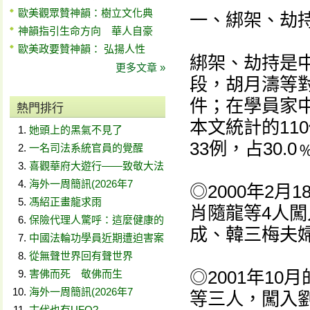
歐美觀眾贊神韻：樹立文化典
一、綁架、劫
神韻指引生命方向 華人自豪
歐美政要贊神韻： 弘揚人性
綁架、劫持是
更多文章 »
段，胡月濤等
件；在學員家
熱門排行
本文統計的11
她頭上的黑氣不見了
33例，占30.0
一名司法系統官員的覺醒
喜觀華府大遊行——致敬大法
海外一周簡訊(2026年7
◎2000年2
馮紹正畫龍求雨
肖隨龍等4人
保險代理人驚呼：這麼健康的
成、韓三梅夫
中國法輪功學員近期遭迫害案
從無聲世界回有聲世界
◎2001年1
害佛而死 敬佛而生
海外一周簡訊(2026年7
等三人，闖入
古代也有UFO?