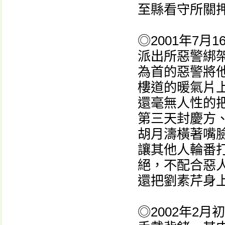
至縣看守所關
◎2001年7
派出所惡警綁
為首的惡警將
樓道的暖氣片
還毫無人性的
第三天封慶方
胡月濤橫著嘴
讓其他人輪番
絕，不配合惡
還把劉素芹身上
◎2002年2