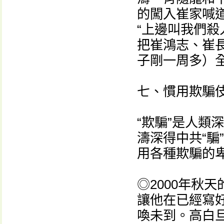
的闖入崔家喊道
“上邊叫我們殺
把崔鴻志、崔
子剛一周多）
七、慣用欺騙
“欺騙”是人類
濤深得中共“騙
用各種欺騙的
◎2000年秋
讓他在已經寫
喚未到。高白