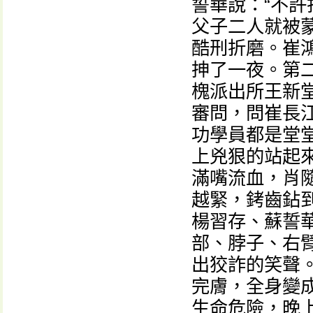
誓華說：“不許
父子二人就被
酷刑折磨。崔
抻了一夜。第
槐派出所王新
審問，問崔長
功學員都是堂
上兇狠的站起
滿嘴流血，肖
越緊，銬齒鉆
楊習存、蘇誓
部、脖子、右
出狡詐的笑聲
完膚，全身變
生命危險，晚