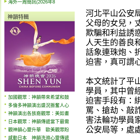
海外一周簡訊(2026年8
河北平山公安
神韻特輯
父母的女兒，
欺騙和利益誘
人天生的善良
話象連珠炮、
迫害，真可謂
本文統計了平山
學員，其中曾經
加國觀眾：神韻帶來希望和鼓
迫害手段有：
多倫多神韻演出盛況振奮人心
罵、搶劫、敲
神韻演出各族裔觀眾：美如畫
害法輪功學員
日本觀眾：神韻傳遞當下最需
公安局等，處
觀神韻心靈升華 歐美觀眾盼
感動日本 神韻洗滌心靈傳遞