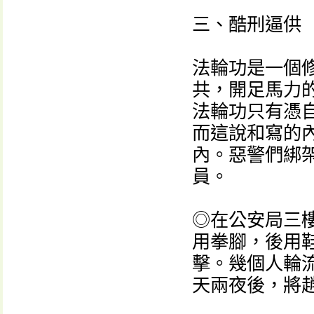
三、酷刑逼供
法輪功是一個
共，開足馬力
法輪功只有憑
而這說和寫的
內。惡警們綁
員。
◎在公安局三
用拳腳，後用
擊。幾個人輪
天兩夜後，將