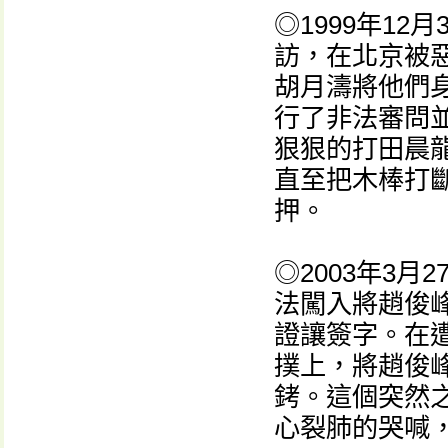
◎1999年1
訪，在北京被
胡月濤將他們身
行了非法審問
狠狠的打田晨
直至把木棒打
押。
◎2003年3
法闖入將趙俊
證讓簽字。在
撲上，將趙俊
銬。這個突然
心裂肺的哭喊