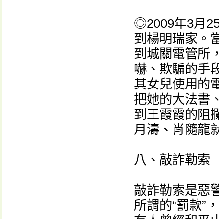
◎2009年3
到楊明瑞家。
到城關電管所
嚇、欺騙的手
其女兒使用的
把她的大法書
到王霞霞的阻
月濤、肖隨龍
八、敲詐勒索
敲詐勒索是惡警
所謂的“罰款”