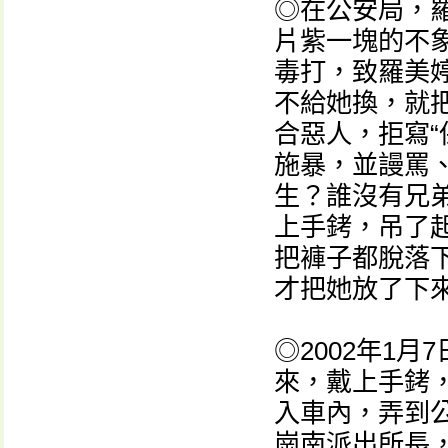
◎在公安局，
片紫一塊的不
毒打，致羅美
不給她換，就
合惡人，拒寫“
施暴，並謾罵
生？誰沒有兄
上手銬，吊了
把褲子都脫落
才把她放了下
◎2002年1
來，戴上手銬
入車內，弄到
崗南派出所長