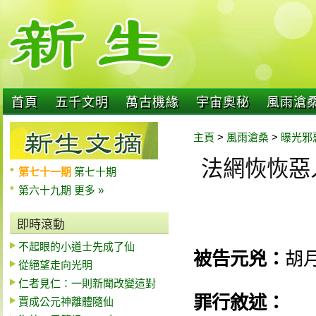
首頁
五千文明
萬古機緣
宇宙奧秘
風雨滄
主頁
>
風雨滄桑
>
曝光邪
法網恢恢惡
第七十一期
第七十期
第六十九期
更多 »
即時滾動
不起眼的小道士先成了仙
被告元兇：
胡
從絕望走向光明
仁者見仁：一則新聞改變這對
罪行敘述：
賈成公元神離體隨仙