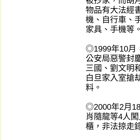
被抄家，而胡月
物品有大法經
機、自行車、
家具、手機等
◎1999年1
公安局惡警封
三國、劉文明
白旦家入室搶
料。
◎2000年2
肖隨龍等4人
櫃，非法掠走錄