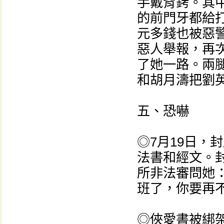
手戴背銬。其
的前門牙都給
元多錢也被惡
惡人舉報，再
了她一路。兩
和胡月濤把劉
五、恐嚇
◎7月19日，
法書和經文。
所非法審問她
班了，你要再
◎俠愛書被綁