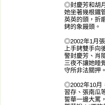
◎封慶芳和胡
她坐著幾根鐵
英英的頭，折
銬的象饅頭。
◎2002年1
上手銬雙手向
警封慶芳、肖
三夜不讓她睡
守所非法關押
◎2002年1
習存、張南瓜
誓華一邊大罵