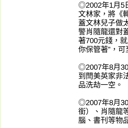
◎2002年1
文林家，將《
蓋文林兒子做
警肖隨龍還對
著700元錢，
你保管著”，
◎2007年8
到閆美英家非
品洗劫一空。
◎2007年8
銜）、肖隨龍
腦、書刊等物