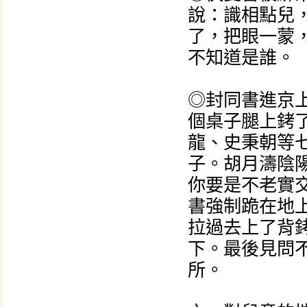
說：識相點兒
了，把眼一蒙
不知道是誰。
◎封同書進京
個桌子腿上銬
龍、史秉朝等
子。胡月濤陰
你要是不老實
書強制跪在地
拉過去上了背銬
下。最後見問
所。