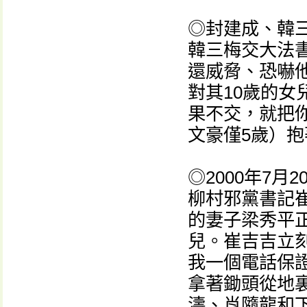
◎封建成、韓
韓三梅交大法
還威脅、恐嚇
對其10歲的女
果不交，就把
文豪僅5歲）
◎2000年7
柳村邪黨書記
的妻子梁秀平
兒。崔吉吉立
我一個電話保
拿著鋤頭從地
濤、肖隨龍和