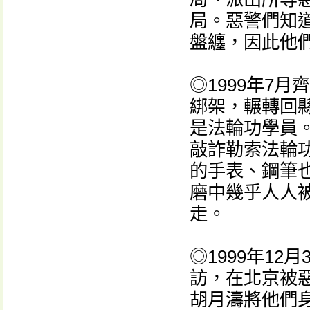
局。惡警們知
盤纏，因此他
◎1999年7
綁架，輾轉回
是法輪功學員
敲詐勒索法輪功
的手表、鋼筆
磨中幾乎人人
走。
◎1999年1
訪，在北京被
胡月濤將他們身