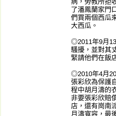
病，勞教所拒
了潘鳳蘭家門
們買兩個西瓜
大西瓜。
◎2011年9
騷擾，並對其
緊請他們在飯
◎2010年4
張彩欣為保護
程中胡月濤的
非要張彩欣賠償
店，還有崗南
月濤寬容，最後