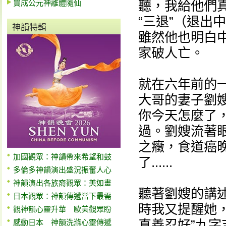
賈成公元神離體隨仙
聽，我給他們
“三退”（退出
神韻特輯
雖然他也明白
家破人亡。
就在六年前的
大哥的妻子劉
你今天怎麼了
過。劉嫂流著
之癥，食道癌
加國觀眾：神韻帶來希望和鼓
了......
多倫多神韻演出盛況振奮人心
神韻演出各族裔觀眾：美如畫
聽著劉嫂的講
日本觀眾：神韻傳遞當下最需
時我又提醒她
觀神韻心靈升華 歐美觀眾盼
真善忍好”九字
感動日本 神韻洗滌心靈傳遞