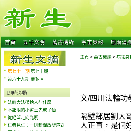
首頁
五千文明
萬古機緣
宇宙奧秘
風雨滄
主頁
>
萬古機緣
>
病祛身
第七十一期
第七十期
第六十九期
更多 »
即時滾動
文/四川法輪功
法輪大法帶給人些什麼
不起眼的小道士先成了仙
隔壁鄰居劉大
從絕望走向光明
人正直，是個
仁者見仁：一則新聞改變這對