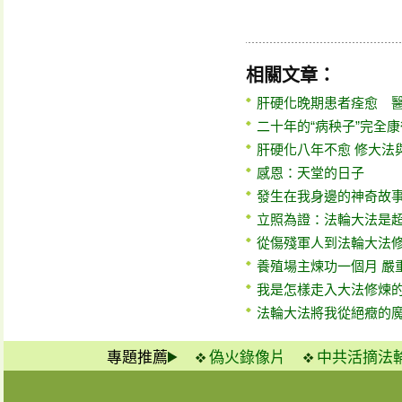
相關文章：
肝硬化晚期患者痊愈 
二十年的“病秧子”完全
肝硬化八年不愈 修大法
感恩：天堂的日子
發生在我身邊的神奇故
立照為證：法輪大法是
從傷殘軍人到法輪大法
養殖場主煉功一個月 嚴
我是怎樣走入大法修煉
法輪大法將我從絕癥的
專題推薦
偽火錄像片
中共活摘法