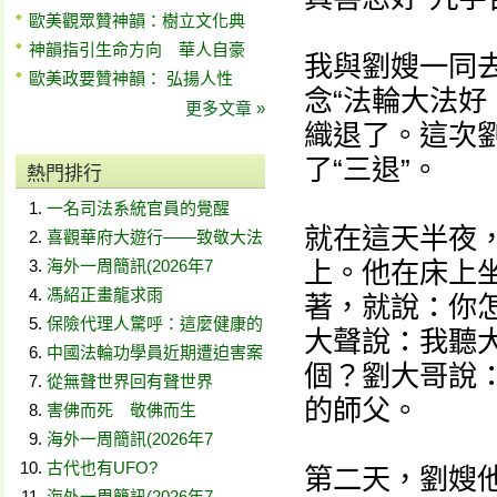
歐美觀眾贊神韻：樹立文化典
神韻指引生命方向 華人自豪
我與劉嫂一同
歐美政要贊神韻： 弘揚人性
念“法輪大法好
更多文章 »
織退了。這次
了“三退”。
熱門排行
一名司法系統官員的覺醒
就在這天半夜
喜觀華府大遊行——致敬大法
海外一周簡訊(2026年7
上。他在床上
馮紹正畫龍求雨
著，就說：你
保險代理人驚呼：這麼健康的
大聲說：我聽
中國法輪功學員近期遭迫害案
個？劉大哥說
從無聲世界回有聲世界
的師父。
害佛而死 敬佛而生
海外一周簡訊(2026年7
古代也有UFO?
第二天，劉嫂
海外一周簡訊(2026年7