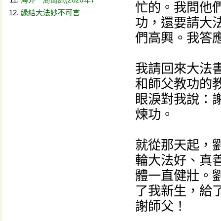
忙的。我問他
緣結大法妙不可言
功，還要請大
們高興。我答
我請回來大法
和師父教功的
眼淚對我說：
煉功。
就從那天起，
輪大法好、真
體一直健壯。
了我新生，給
謝師父！