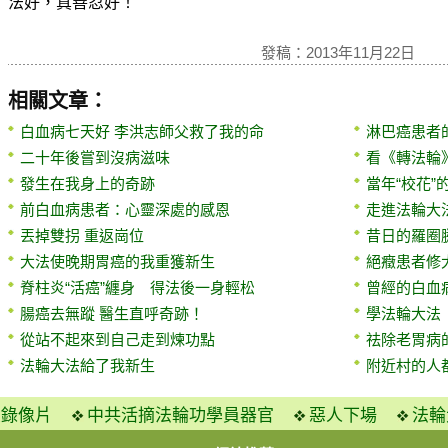
法好，真善忍好！”
發稿：2013年11月22日
相關文章：
白血病七天好 李洪志師父救了我的命
淋巴癌患者
二十年後嘗到沒病滋味
看《轉法輪
發生在我身上的奇跡
當年“校花”
前白血病患者：心靈深處的感恩
走進法輪大
丟掉雙拐 重返崗位
昔日的羅圈
大法使晚期胃癌的我重獲新生
絕癥患者修
脊柱炎“活癌”纏身 得法後一身輕松
曾經的白血
腸癌去無蹤 醫生直呼奇跡！
學法輪大法 
從站不起來到自己走到煉功點
祛除老胃病
法輪大法給了我新生
附近村的人
火錄像片
中共活摘法輪功學員器官
惡人下場
法輪