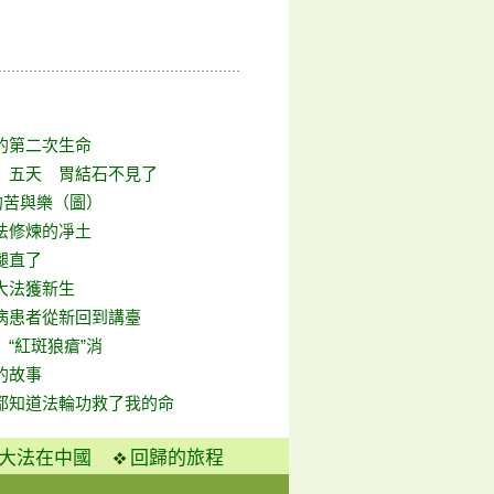
的第二次生命
》五天 胃結石不見了
的苦與樂（圖）
法修煉的凈土
腿直了
大法獲新生
病患者從新回到講臺
“紅斑狼瘡”消
的故事
都知道法輪功救了我的命
大法在中國
回歸的旅程