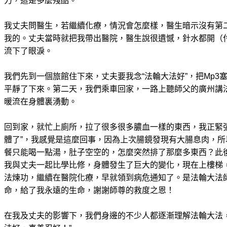
力，這是多麼殘酷。
我丈夫問醫生，若繼續化療，情況會怎麼樣，醫生暗示沒有第
我的。丈夫當時就把我帶出醫院，醫生說很遺憾，針水都開（
流下了眼淚。
我們先到一個旅館住下來，丈夫要我念“法輪大法好”，把Mp3
平靜了下來。第二天，我們乘車回家，一路上聽師父的廣州講
暖流在身體裏湧動。
回到家，就忙上廁所，拉了很多很多膿血一樣的東西，我正緊
體了”，我感覺是這麼回事，因為上次腸鏡發現有大腸息肉，
餐只能喝一點湯，肚子空空的，怎麼突然排了那麼多東西？此
我與丈夫一起比學比修，身體發生了巨大的變化，現在上樓梯
法煉功，繼續在醫院化療，早就領到病危通知了。是法輪大法
命，給了我永遠的生命，謝謝師尊的救度之恩！
在我及丈夫的影響下，我們身邊的不少人都逐漸理解法輪大法