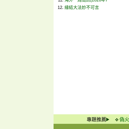
緣結大法妙不可言
專題推薦
偽