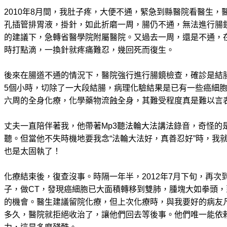
2010年8月間，我肚子疼，大便不通，緊急到縣醫院看醫生
孔插管排胃液，掛針，如此折磨一周，腸仍不通，無法進行腸
的建議下，急轉省醫學院附屬醫院。又過去一周，還是不通，在
時打點滴，一換針就疼痛難忍，幾回死而復生。
後來在腸道不通的情況下，醫院強行進行腸鏡檢查，確診是結
5個小時，切除了一大段結腸，病理化驗結果是已有一些癌細
六周的全身化療，化學藥物流蝕全身，其難受程度真是難以言
丈夫一直陪伴著我，他帶著Mp3聽法輪大法講法錄音，奇怪的
聽。但當他不失時機地要我念“法輪大法好，真善忍好”時，我
也是太固執了！
化療結束後，復查沒事。時隔一年半，2012年7月下旬，再次
子，做CT，發現癌細胞已大面積轉移到雙肺，腫塊大如拳頭
的機會。醫生建議留院化療，但上次化療時，與我要好的病友
多久，醫院就拒絕收治了，讓他們回去等後事。他們唯一能依