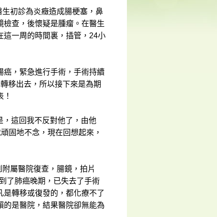
，醫生初診為炎癥造成腸梗塞，鼻
鏡檢查，後懷疑是腫瘤。在醫生
這一周的時間裏，插管，24小
腸癌，緊急進行手術，手術持續
胞轉移出去，所以接下來是為期
表！
是，這回我不反對他了，由他
就頑固地不念，現在回想起來，
到附屬醫院復查，腸鏡，拍片
，到了肺癌晚期，已失去了手術
凡是轉移或復發的，都化療不了
賴的是醫院，結果醫院卻無能為