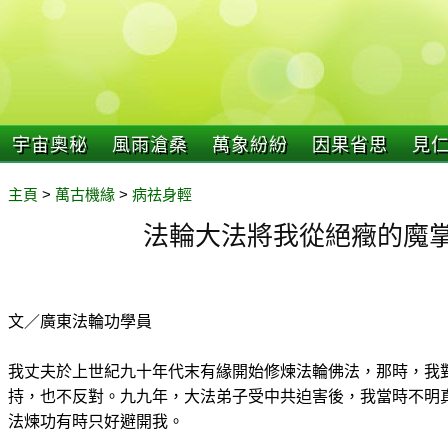
宇宙奧秘
風雨滄桑
萬象紛紛
因果省思
見
主頁
>
萬古機緣
>
病祛身輕
法輪大法將我從絕癥的魔
文／廣東法輪功學員
我丈夫於上世紀九十年代末有緣開始修煉法輪佛法，那時，我
持，也不反對。九九年，大法弟子受中共迫害後，我當時不明
法煉功有時只好避開我。