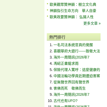
歐美觀眾贊神韻：樹立文化典
神韻指引生命方向 華人自豪
歐美政要贊神韻： 弘揚人性
更多文章 »
熱門排行
一名司法系統官員的覺醒
喜觀華府大遊行——致敬大法
海外一周簡訊(2026年7
馮紹正畫龍求雨
保險代理人驚呼：這麼健康的
中國法輪功學員近期遭迫害案
從無聲世界回有聲世界
害佛而死 敬佛而生
海外一周簡訊(2026年7
古代也有UFO?
海外一周簡訊(2026年7