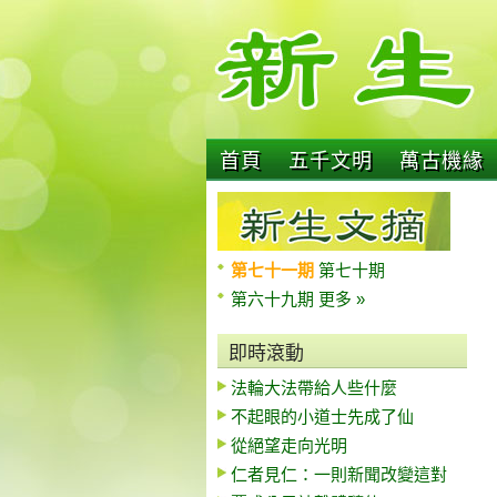
首頁
五千文明
萬古機緣
第七十一期
第七十期
第六十九期
更多 »
即時滾動
法輪大法帶給人些什麼
不起眼的小道士先成了仙
從絕望走向光明
仁者見仁：一則新聞改變這對