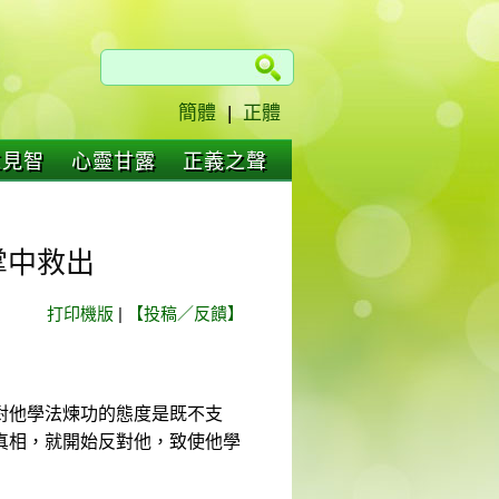
簡體
|
正體
仁見智
心靈甘露
正義之聲
掌中救出
打印機版
|
【投稿／反饋】
對他學法煉功的態度是既不支
真相，就開始反對他，致使他學