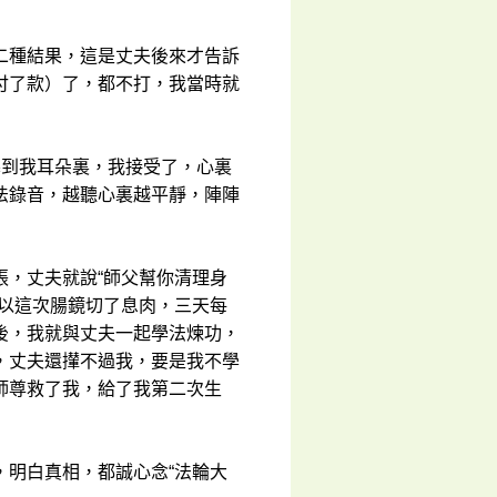
二種結果，這是丈夫後來才告訴
付了款）了，都不打，我當時就
塞到我耳朵裏，我接受了，心裏
法錄音，越聽心裏越平靜，陣陣
張，丈夫就說“師父幫你清理身
所以這次腸鏡切了息肉，三天每
後，我就與丈夫一起學法煉功，
，丈夫還攆不過我，要是我不學
師尊救了我，給了我第二次生
，明白真相，都誠心念“法輪大