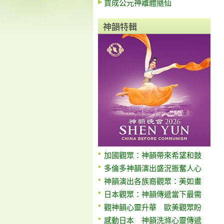
賈成公元神離體隨仙
神韻特輯
加國觀眾：神韻帶來希望和鼓
多倫多神韻演出盛況振奮人心
神韻演出各族裔觀眾：美如畫
日本觀眾：神韻傳遞當下最需
觀神韻心靈升華 歐美觀眾盼
感動日本 神韻洗滌心靈傳遞