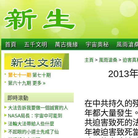
首頁
五千文明
萬古機緣
宇宙奧秘
風雨滄
主頁
>
風雨滄桑
>
迫害真
201
第七十一期
第七十期
第六十九期
更多 »
即時滾動
在中共持久的
大法告訴我要做一個誠實的人
年都大量發生
NASA局長：宇宙中可能到
共迫害致死的
法輪大法帶給人些什麼
年被迫害致死
不起眼的小道士先成了仙