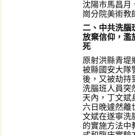
沈陽市馬昌月
崗分院美術教
二、中共洗腦
放棄信仰，濫
死
原射洪縣青堤
被縣國安大隊
後，又被劫持
洗腦班人員突
天內，丁文斌
六日晚遽然離
文斌在遂寧洗
的實施方法中