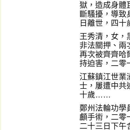
獄，造成身體
斷騷擾，導致
日離世，四十
王秀清，女，
非法關押、兩
再次被齊齊哈
持迫害，二零
江蘇鎮江世業
士，屢遭中共
十歲……
鄭州法輪功學
顱手術，二零
二十三日下午