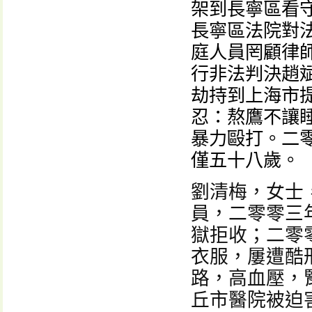
架到長寧區看
長寧區法院對
庭人員罔顧律
行非法判決趙
劫持到上海市
忍：熬鷹不讓
暴力毆打。二
僅五十八歲。
劉清梅，女士
員，二零零三
獄拒收；二零
衣服，屢遭酷
路，高血壓，
丘市醫院被迫