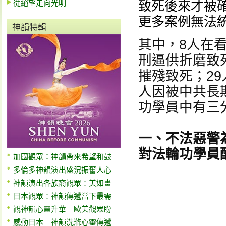
從絕望走向光明
致死後來才被
更多案例無法
神韻特輯
其中，8人在
刑逼供折磨致死
摧殘致死；2
人因被中共長
功學員中有三
一、不法惡警
對法輪功學員
加國觀眾：神韻帶來希望和鼓
多倫多神韻演出盛況振奮人心
神韻演出各族裔觀眾：美如畫
日本觀眾：神韻傳遞當下最需
觀神韻心靈升華 歐美觀眾盼
感動日本 神韻洗滌心靈傳遞