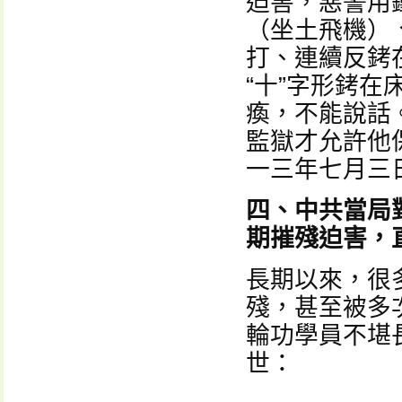
迫害，惡警用
（坐土飛機）
打、連續反銬
“十”字形銬
瘓，不能說話
監獄才允許他
一三年七月三
四、中共當局
期摧殘迫害，
長期以來，很
殘，甚至被多
輪功學員不堪
世：