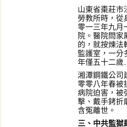
山東省棗莊市
勞教所時，從
零一三年九月
院。醫院問家
的，就按煉法
監護室，一分
年僅五十二歲
湘潭鋼鐵公司
零零八年春被
病院迫害，被
擊、戴手銬折
含冤離世。
三、中共監獄