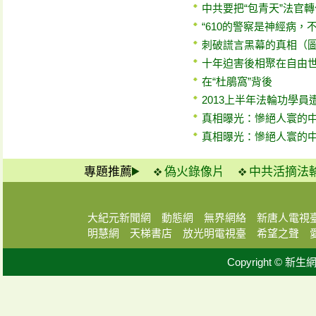
中共要把“包青天”法官
“610的警察是神經病，
刺破謊言黑幕的真相（
十年迫害後相聚在自由
在“杜鵑窩”背後
2013上半年法輪功學員
真相曝光：慘絕人寰的
真相曝光：慘絕人寰的
專題推薦
偽火錄像片
中共活摘法
大紀元新聞網
動態網
無界網絡
新唐人電視
明慧網
天梯書店
放光明電視臺
希望之聲
Copyright © 新