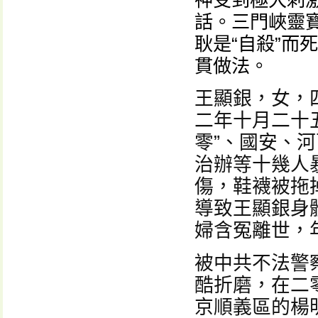
神受到極大刺
話。三門峽靈
耿是“自殺”而
貫做法。
王顯銀，女，
二年十月二十
零”、國安、
治辦等十幾人
傷，鞋襪被拖
導致王顯銀身
婦含冤離世，
被中共不法警
酷折磨，在二
京順義區的楊