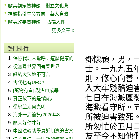
歐美觀眾贊神韻：樹立文化典
神韻指引生命方向 華人自豪
歐美政要贊神韻： 弘揚人性
更多文章 »
熱門排行
鄧懷穎，男，
保險代理人驚呼：這麼健康的
從無聲世界回有聲世界
士。一九九五
緣結大法妙不可言
則，修心向善
古代也有UFO?
入大牢殘酷迫
[萬物有言] 烈火中成器
七日在海澱區
真正放下的是“貪心”
海澱看守所。
從絕望走向光明
海外一周簡訊(2026年8
所被迫害致死
願人好你才好
所匆忙於五月
中國法輪功學員近期遭迫害案
友至今不知他
仁者見仁：一則新聞改變這對