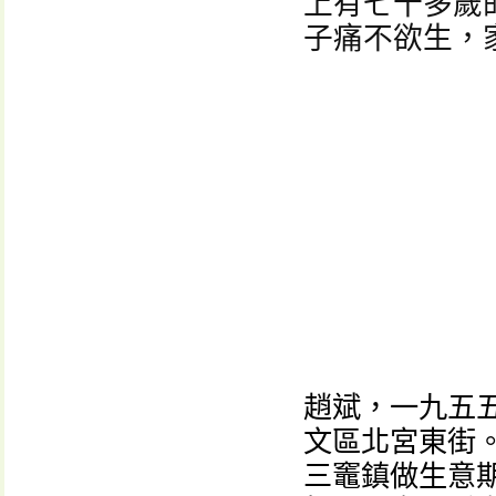
上有七十多歲
子痛不欲生，
趙斌，一九五
文區北宮東街
三竈鎮做生意