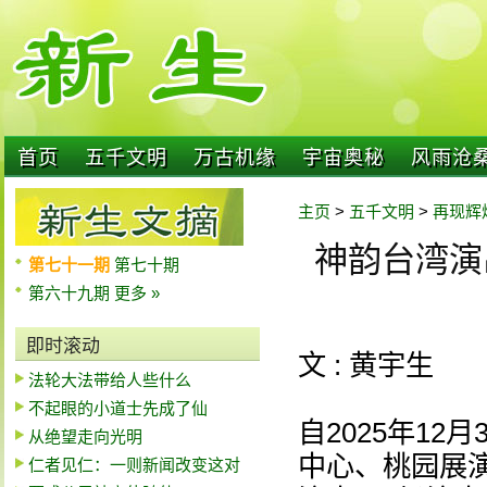
首页
五千文明
万古机缘
宇宙奥秘
风雨沧
主页
>
五千文明
>
再现辉
神韵台湾演
第七十一期
第七十期
第六十九期
更多 »
即时滚动
文 : 黄宇生
法轮大法带给人些什么
不起眼的小道士先成了仙
自2025年1
从绝望走向光明
中心、桃园展
仁者见仁：一则新闻改变这对