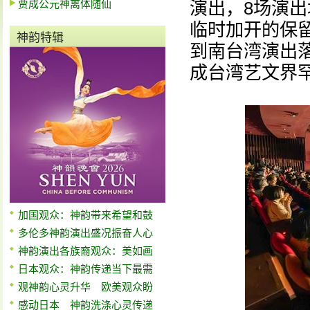
贾成公元神离体随仙
演出，8场演出
临时加开的保
神韵特辑
到南台湾演出
成台湾艺文界
加国观众：神韵带来希望和鼓
多伦多神韵演出盛况振奋人心
神韵演出各族裔观众：美如画
日本观众：神韵传递当下最需
观神韵心灵升华 欧美观众盼
感动日本 神韵洗涤心灵传递