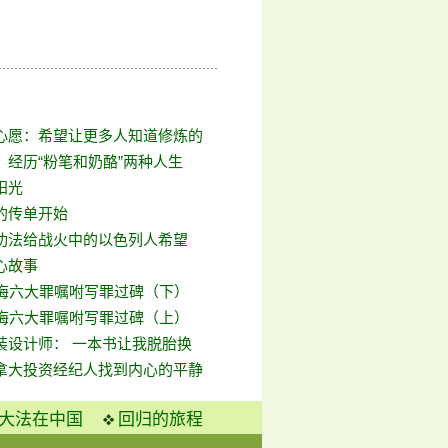
心愿：希望让更多人知道修炼的
：经历“粉笔和奶酪”两种人生
阳光
的传单开始
功法给战火中的以色列人希望
心故事
忏悔六大罪嘱咐写罪过碑（下）
忏悔六大罪嘱咐写罪过碑（上）
装设计师： 一本书让我脱胎换
拿大投资经纪人找到内心的平静
大法在中国
回归的旅程