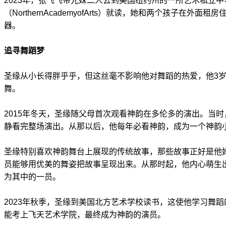
2023年，张飞飞带兄妹二人去到美国纽约州的一所艺术私立
（NorthernAcademyofArts）就读，她和两个孩子在外
器。
追寻舞蹈梦
圣缘从小长得胖乎乎，但这丝毫不影响他对舞蹈的热爱，他3
舞。
2015年冬天，圣缘随父母首次观看神韵在多伦多的演出。当
静看完整场演出。从那以后，他每年必看神韵，成为一个神韵
圣缘特别喜欢神韵舞台上展现的传统故事，那些故事正好是他
员能够用优美的舞姿把故事呈现出来。从那时起，他内心萌生
为其中的一员。
2023年秋季，圣缘到美国北方艺术学校读书，这使他学习舞
能考上飞天艺术学院，最终成为神韵的演员。