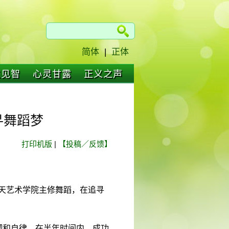
简体
|
正体
仁见智
心灵甘露
正义之声
寻舞蹈梦
打印机版
|
【投稿／反馈】
飞天艺术学院主修舞蹈，在追寻
坚韧和自律，在半年时间内，成功