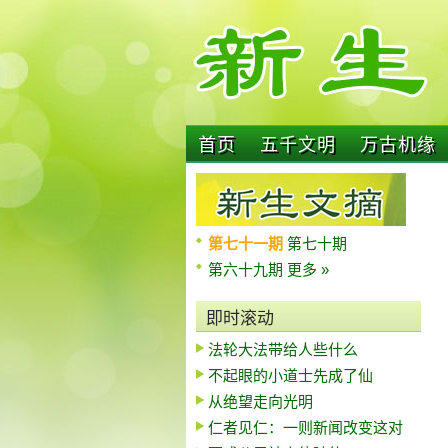
首页
五千文明
万古机缘
第七十一期
第七十期
第六十九期
更多 »
即时滚动
法轮大法带给人些什么
不起眼的小道士先成了仙
从绝望走向光明
仁者见仁：一则新闻改变这对