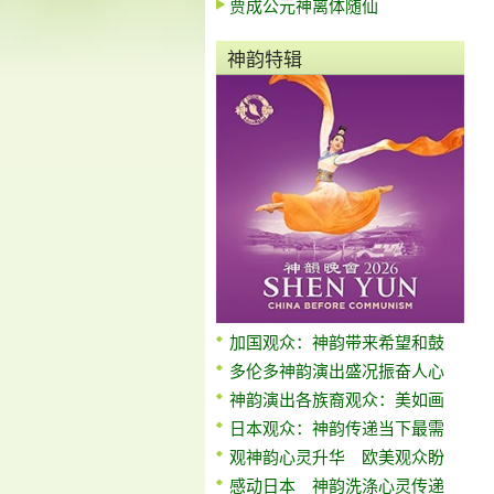
贾成公元神离体随仙
神韵特辑
加国观众：神韵带来希望和鼓
多伦多神韵演出盛况振奋人心
神韵演出各族裔观众：美如画
日本观众：神韵传递当下最需
观神韵心灵升华 欧美观众盼
感动日本 神韵洗涤心灵传递