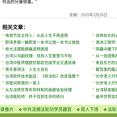
句话的分量很重。”
发稿：2025年3月26日
相关文章：
电视节目主持人：从此人生不再迷惘
退休校长的
职场矛盾一触即发一本书让她一本书让她放
澳洲工程师
修大法摆脱病痛逆转困境
阴霾中撒下
台湾公司副经理：找到人生智慧与平和
从一张烧焦
台湾中医师摆脱忧郁症完成学业又遇良缘
来自东方的
青年喜得法 人生大自在
餐馆里的暖
台湾软件技术副总：《转法轮》改变我整个
92岁老人
邻里间称羡的一家人
92岁老人
从左派愤世青年到祥和的画廊协会经理
台湾获奖服
台湾医检师：终于找到生命的依归
遍寻世界加
火录像片
中共活摘法轮功学员器官
恶人下场
法轮