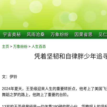
宇宙奥秘
风雨沧桑
万象纷纷
因果省思
见
主页
>
万象纷纷
>
人生百态
凭着坚韧和自律胖少年追
文：伊铃
2024年夏天，王圣缘迎来人生的重要转折点，他考上了美国
舞蹈之梦的路上，他跨上了重要的台阶。
13岁的王圣缘曾经是一位体重190磅的胖小伙，凭籍超人的