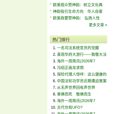
欧美观众赞神韵：树立文化典
神韵指引生命方向 华人自豪
欧美政要赞神韵： 弘扬人性
更多文章 »
热门排行
一名司法系统官员的觉醒
喜观华府大游行——致敬大法
海外一周简讯(2026年7
冯绍正画龙求雨
保险代理人惊呼：这么健康的
中国法轮功学员近期遭迫害案
从无声世界回有声世界
害佛而死 敬佛而生
海外一周简讯(2026年7
古代也有UFO?
海外一周简讯(2026年7