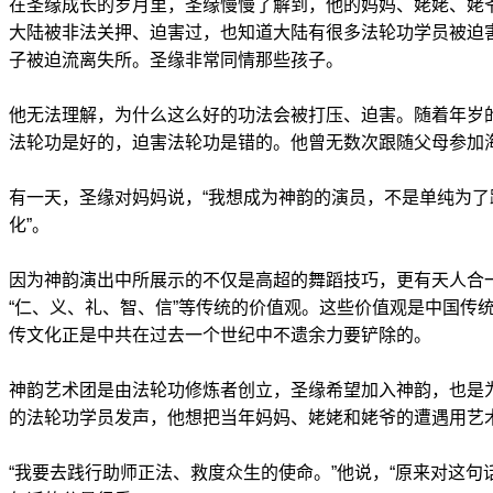
在圣缘成长的岁月里，圣缘慢慢了解到，他的妈妈、姥姥、姥
大陆被非法关押、迫害过，也知道大陆有很多法轮功学员被迫
子被迫流离失所。圣缘非常同情那些孩子。
他无法理解，为什么这么好的功法会被打压、迫害。随着年岁
法轮功是好的，迫害法轮功是错的。他曾无数次跟随父母参加
有一天，圣缘对妈妈说，“我想成为神韵的演员，不是单纯为
化”。
因为神韵演出中所展示的不仅是高超的舞蹈技巧，更有天人合
“仁、义、礼、智、信”等传统的价值观。这些价值观是中国传
传文化正是中共在过去一个世纪中不遗余力要铲除的。
神韵艺术团是由法轮功修炼者创立，圣缘希望加入神韵，也是
的法轮功学员发声，他想把当年妈妈、姥姥和姥爷的遭遇用艺
“我要去践行助师正法、救度众生的使命。”他说，“原来对这