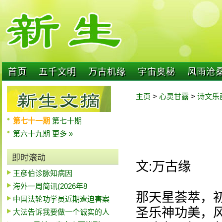
首页
五千文明
万古机缘
宇宙奥秘
风雨沧
主页
>
心灵甘露
>
诗文乐
第七十一期
第七十期
第六十九期
更多 »
即时滚动
文:万古缘
王彦伯诊脉知病因
海外一周简讯(2026年8
那天星荟萃，
中国法轮功学员近期遭迫害案
圣乐神功美，
大法告诉我要做一个诚实的人