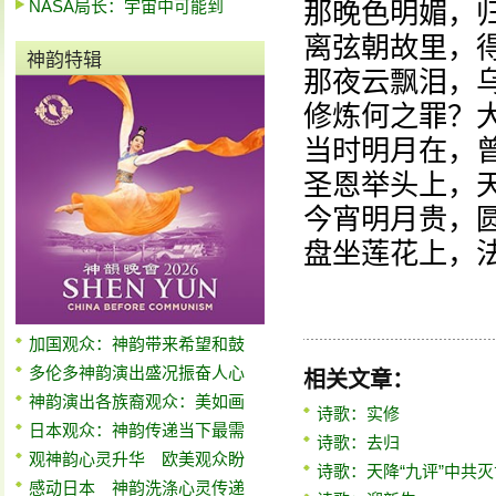
NASA局长：宇宙中可能到
那晚色明媚，
离弦朝故里，
神韵特辑
那夜云飘泪，
修炼何之罪？
当时明月在，
圣恩举头上，
今宵明月贵，
盘坐莲花上，
加国观众：神韵带来希望和鼓
多伦多神韵演出盛况振奋人心
相关文章：
神韵演出各族裔观众：美如画
诗歌：实修
日本观众：神韵传递当下最需
诗歌：去归
观神韵心灵升华 欧美观众盼
诗歌：天降“九评”中共灭
感动日本 神韵洗涤心灵传递