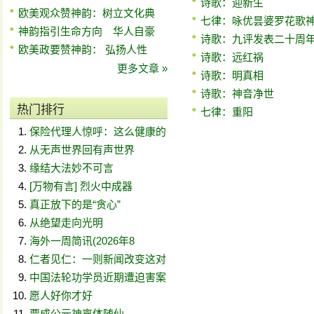
诗歌：迎新生
欧美观众赞神韵：树立文化典
七律：咏优昙婆罗花歌
神韵指引生命方向 华人自豪
诗歌：九评发表二十周
欧美政要赞神韵： 弘扬人性
诗歌：远红祸
更多文章 »
诗歌：明真相
诗歌：神音净世
热门排行
七律：重阳
保险代理人惊呼：这么健康的
从无声世界回有声世界
缘结大法妙不可言
[万物有言] 烈火中成器
真正放下的是“贪心”
从绝望走向光明
海外一周简讯(2026年8
仁者见仁：一则新闻改变这对
中国法轮功学员近期遭迫害案
愿人好你才好
贾成公元神离体随仙